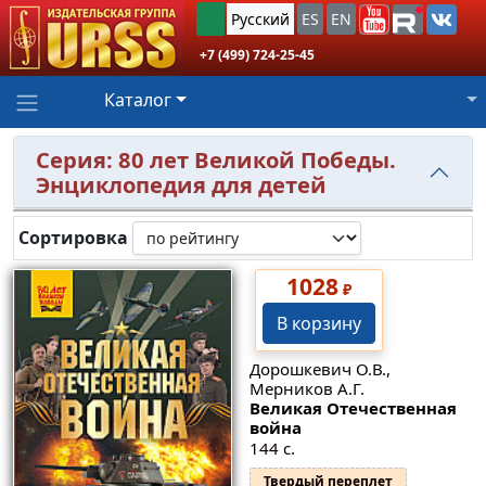
Русский
ES
EN
+7 (499) 724-25-45
Каталог
Серия: 80 лет Великой Победы.
Энциклопедия для детей
Сортировка
1028
₽
В корзину
Дорошкевич О.В.,
Мерников А.Г.
Великая Отечественная
война
144 с.
Твердый переплет