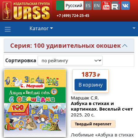
Русский
ES
EN
+7 (499) 724-25-45
Каталог
Серия: 100 удивительных окошек
Сортировка
1873
₽
В корзину
Маршак С.Я.
Азбука в стихах и
картинках. Веселый счет
2025. 20 с.
Твердый переплет
Любимые «Азбука в стихах