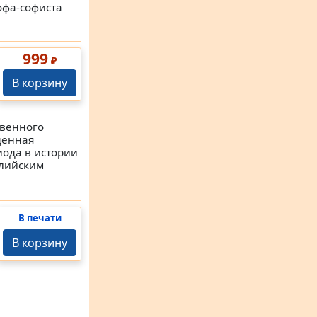
офа-софиста
999
₽
В корзину
твенного
щенная
иода в истории
глийским
В печати
В корзину