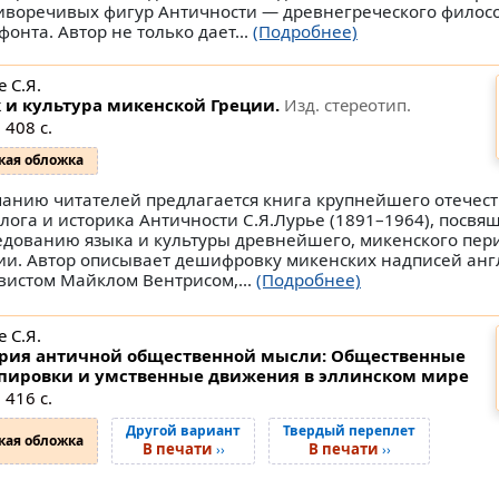
иворечивых фигур Античности — древнегреческого филос
фонта. Автор не только дает...
(Подробнее)
 С.Я.
 и культура микенской Греции.
Изд. стереотип.
 408 с.
кая обложка
анию читателей предлагается книга крупнейшего отечес
лога и историка Античности С.Я.Лурье (1891–1964), посвя
едованию языка и культуры древнейшего, микенского пер
ии. Автор описывает дешифровку микенских надписей ан
вистом Майклом Вентрисом,...
(Подробнее)
 С.Я.
рия античной общественной мысли: Общественные
пировки и умственные движения в эллинском мире
 416 с.
Другой вариант
Твердый переплет
кая обложка
В печати
В печати
››
››