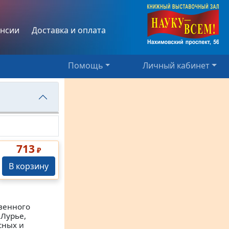
нсии
Доставка и оплата
Помощь
Личный кабинет
713
₽
В корзину
венного
.Лурье,
сных и