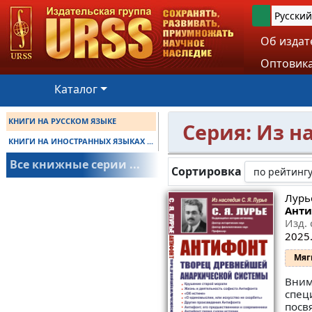
Русский
Об издат
Оптовика
Каталог
КНИГИ НА РУССКОМ ЯЗЫКЕ
Серия: Из н
КНИГИ НА ИНОСТРАННЫХ ЯЗЫКАХ ...
Все книжные серии ...
Сортировка
Лурье
Анти
Изд. 
2025.
Мяг
Вним
спец
посв