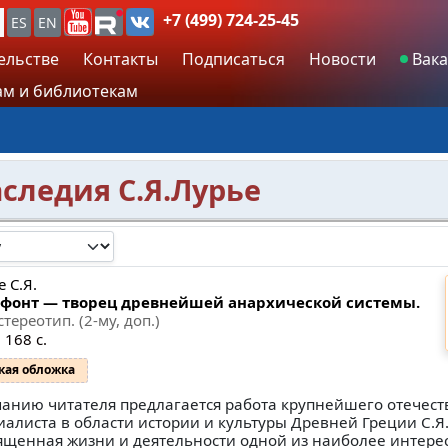
+7 (499) 724-25-45
ES
EN
ельстве
Контакты
Подписаться
Новости
Вака
м и библиотекам
аследия С.Я.Лурье
 С.Я.
фонт — творец древнейшей анархической системы.
стереотип. (2-му, доп.)
 168 с.
кая обложка
анию читателя предлагается работа крупнейшего отечест
иалиста в области истории и культуры Древней Греции С.Я
ященная жизни и деятельности одной из наиболее интере