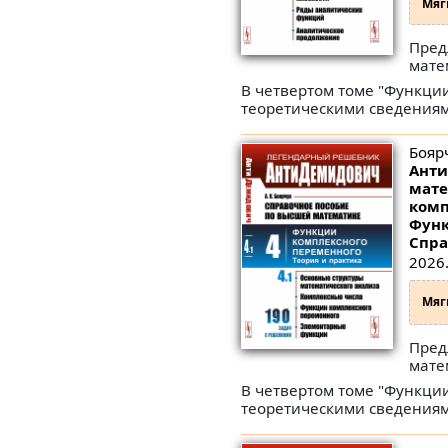
Мяг
Пред
мате
В четвертом томе "Функци
теоретическими сведениям
Боярч
Анти
мате
комп
Функ
Спра
2026.
Мяг
Пред
мате
В четвертом томе "Функци
теоретическими сведениям