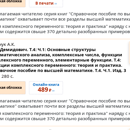
кая обложка
В печати
››
лагаемая читателю серия книг "Справочное пособие по в
матике" охватывает почти все разделы высшей математик
и комплексного переменного: теория и практика" наряду 
и содержится свыше 370 детально разобранных примеров,
ук А.К.
Демидович. Т.4: Ч.1: Основные структуры
матического анализа, комплексные числа, функции
лексного переменного, элементарные функции. Т.4:
ции комплексного переменного: теория и практика.
вочное пособие по высшей математике.
Т.4. Ч.1. Изд. 3
 280 с.
Онлайн-книга
кая обложка
489
₽
››
лагаемая читателю серия книг "Справочное пособие по в
матике" охватывает почти все разделы высшей математик
и комплексного переменного: теория и практика" наряду 
и содержится свыше 370 детально разобранных примеров,