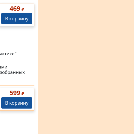
469
₽
В корзину
матике"
ыми
азобранных
599
₽
В корзину