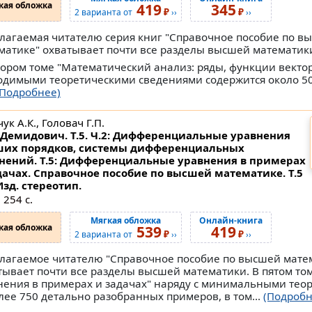
кая обложка
419
345
₽
₽
2 варианта от
››
››
лагаемая читателю серия книг "Справочное пособие по в
матике" охватывает почти все разделы высшей математик
тором томе "Математический анализ: ряды, функции векто
ходимыми теоретическими сведениями содержится около 5
(Подробнее)
ук А.К., Головач Г.П.
Демидович. Т.5. Ч.2: Дифференциальные уравнения
их порядков, системы дифференциальных
нений. Т.5: Дифференциальные уравнения в примерах
дачах. Справочное пособие по высшей математике.
Т.5
Изд. стереотип.
 254 с.
Мягкая обложка
Онлайн-книга
кая обложка
539
419
₽
₽
2 варианта от
››
››
лагаемое читателю "Справочное пособие по высшей мате
тывает почти все разделы высшей математики. В пятом то
ения в примерах и задачах" наряду с минимальными тео
ее 750 детально разобранных примеров, в том...
(Подробн