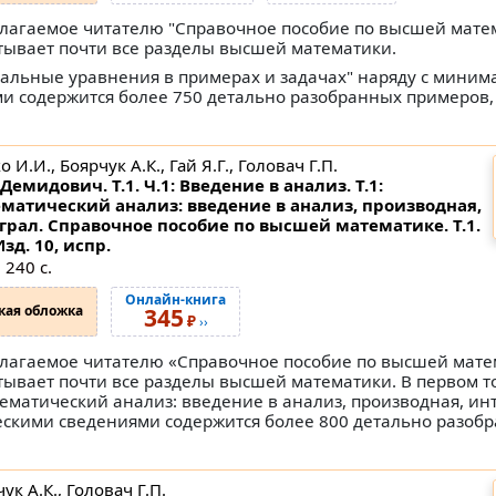
лагаемое читателю "Справочное пособие по высшей мате
тывает почти все разделы высшей математики.
альные уравнения в примерах и задачах" наряду с мини
и содержится более 750 детально разобранных примеров,
 И.И., Боярчук А.К., Гай Я.Г., Головач Г.П.
Демидович. Т.1. Ч.1: Введение в анализ. Т.1:
матический анализ: введение в анализ, производная,
грал. Справочное пособие по высшей математике.
Т.1.
Изд. 10, испр.
 240 с.
Онлайн-книга
кая обложка
345
₽
››
лагаемое читателю «Справочное пособие по высшей мате
тывает почти все разделы высшей математики. В первом т
ематический анализ: введение в анализ, производная, ин
скими сведениями содержится более 800 детально разоб
ук А.К., Головач Г.П.