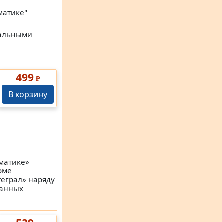
матике"
мальными
499
₽
В корзину
матике»
оме
теграл» наряду
ранных