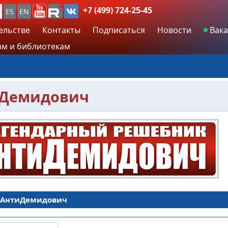
+7 (499) 724-25-45
ES
EN
ельстве
Контакты
Подписаться
Новости
Вака
м и библиотекам
иДемидович
 АнтиДемидович