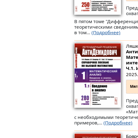
Пред
охва
В пятом томе "Дифференци
теоретическими сведениям
в том...
(Подробнее)
Ляшко
Анти
Мате
инте
Ч.1. 
2025.
Мяг
Пред
охва
«Мат
с необходимыми теоретиче
примеров,...
(Подробнее)
Боярч