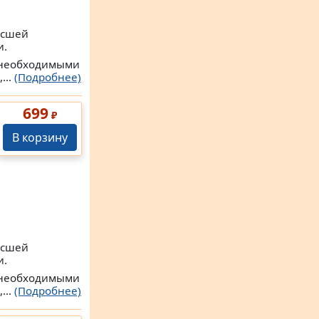
ысшей
и.
с необходимыми
...
(Подробнее)
699
₽
В корзину
ысшей
и.
с необходимыми
...
(Подробнее)