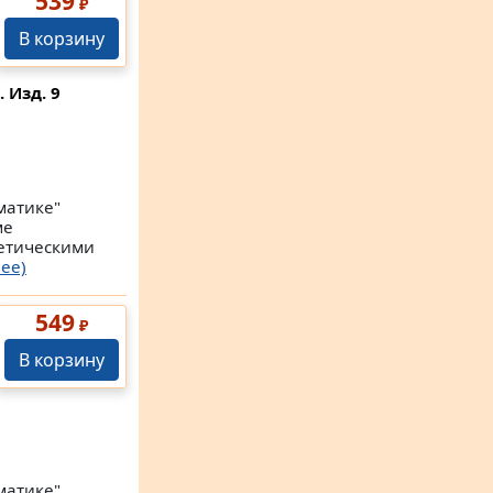
539
₽
В корзину
. Изд. 9
матике"
ме
етическими
ее)
549
₽
В корзину
матике"