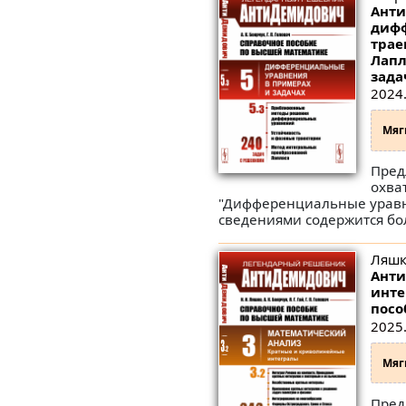
Анти
дифф
трае
Лапл
зада
2024.
Мяг
Пред
охва
"Дифференциальные уравне
сведениями содержится бол
Ляшко
Анти
инте
посо
2025.
Мяг
Пред