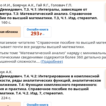
 И.И., Боярчук А.К., Гай Я.Г., Головач Г.П.
Демидович. Т.3. Ч.1: Интегралы, зависящие от
метра. Т.3: Математический анализ. Справочное
бие по высшей математике.
Т.3, Ч.1. Изд. стереотип.
 160 с.
Онлайн-книга
кая обложка
293
₽
››
лагаемое читателю "Справочное пособие по высшей мате
тывает почти все разделы высшей математики.
етьем томе "Математический анализ" наряду с минимальн
етическими сведениями содержится более 360 детально р
ышенной сложности....
(Подробнее)
ук А.К.
Демидович. Т.4. Ч.2: Интегрирование в комплексной
кости, ряды аналитических функций, аналитическое
олжение. Т.4: Функции комплексного переменного:
ия и практика. Справочное пособие по высшей
матике.
Т.4. Ч.2. Изд. 7, стереотип.
 224 с.
Онлайн-книга