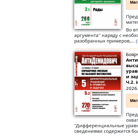
Мяг
Пред
мате
Во в
аргумента" наряду с необ
разобранных примеров,...
Боярч
Анти
высш
урав
и за
Ч.2. 
2026.
Мяг
Пред
охва
"Дифференциальные уравн
сведениями содержится бол