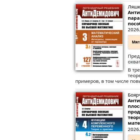
Ляшко
Анти
пара
посо
2026.
Мяг
Пред
охва
В тр
теор
примеров, в том числе пов
Боярч
Анти
плос
прод
теор
мате
2026.