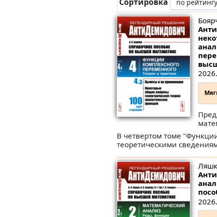
Сортировка
Боярч
Анти
неко
анал
пере
высш
2026.
Мяг
Пред
мате
В четвертом томе "Функци
теоретическими сведениям
Ляшко
Анти
анал
посо
2026.