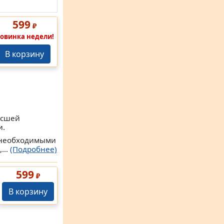
599
₽
овинка недели!
В корзину
ысшей
и.
с необходимыми
...
(Подробнее)
599
₽
В корзину