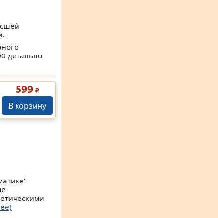
ысшей
и.
рного
00 детально
599
₽
В корзину
матике"
ме
ретическими
ее)