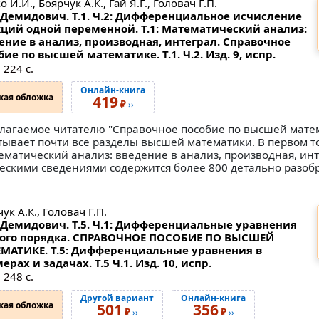
 И.И., Боярчук А.К., Гай Я.Г., Головач Г.П.
Демидович. Т.1. Ч.2: Дифференциальное исчисление
ций одной переменной. Т.1: Математический анализ:
ение в анализ, производная, интеграл. Справочное
бие по высшей математике.
Т.1. Ч.2. Изд. 9, испр.
 224 с.
Онлайн-книга
кая обложка
419
₽
››
лагаемое читателю "Справочное пособие по высшей мате
тывает почти все разделы высшей математики. В первом т
ематический анализ: введение в анализ, производная, инт
скими сведениями содержится более 800 детально разо
ук А.К., Головач Г.П.
Демидович. Т.5. Ч.1: Дифференциальные уравнения
ого порядка. СПРАВОЧНОЕ ПОСОБИЕ ПО ВЫСШЕЙ
МАТИКЕ. Т.5: Дифференциальные уравнения в
ерах и задачах.
Т.5 Ч.1. Изд. 10, испр.
 248 с.
Другой вариант
Онлайн-книга
кая обложка
501
356
₽
₽
››
››