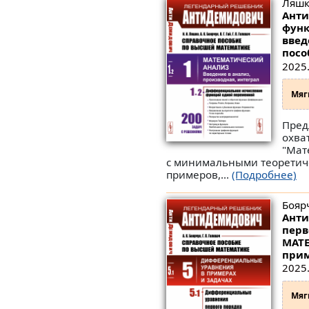
Ляшко
Анти
функ
введ
посо
2025.
Мяг
Пред
охва
"Мат
с минимальными теоретиче
примеров,...
(Подробнее)
Боярч
Анти
перв
МАТЕ
прим
2025.
Мяг