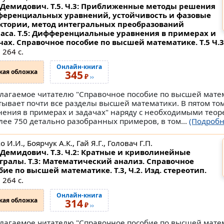
Демидович. Т.5. Ч.3: Приближенные методы решения
еренциальных уравнений, устойчивость и фазовые
ктории, метод интегральных преобразований
аса. Т.5: Дифференциальные уравнения в примерах и
чах. Справочное пособие по высшей математике.
Т.5 Ч.3
 264 с.
Онлайн-книга
кая обложка
345
₽
››
лагаемое читателю "Справочное пособие по высшей мате
тывает почти все разделы высшей математики. В пятом то
ния в примерах и задачах" наряду с необходимыми теор
ее 750 детально разобранных примеров, в том...
(Подробн
 И.И., Боярчук А.К., Гай Я.Г., Головач Г.П.
Демидович. Т.3. Ч.2: Кратные и криволинейные
гралы. Т.3: Математический анализ. Справочное
бие по высшей математике.
Т.3, Ч.2. Изд. стереотип.
 264 с.
Онлайн-книга
кая обложка
314
₽
››
лагаемое читателю "Справочное пособие по высшей мате