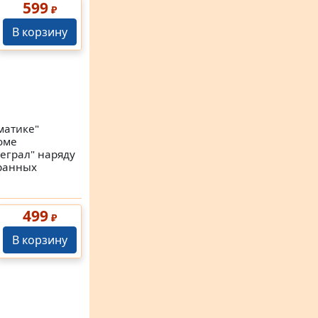
599
₽
В корзину
матике"
оме
еграл" наряду
бранных
499
₽
В корзину