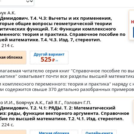
ук А.К.
Демидович. Т.4. Ч.3: Вычеты и их применения,
Н
торые общие вопросы геометрической теории
итических функций. Т.4: Функции комплексного
менного: теория и практика. Справочное пособие по
ей математике.
Т.4. Ч.3. Изд. 7, стереотип.
 214 с.
Другой вариант
кая обложка
525
₽
››
лагаемая читателю серия книг "Справочное пособие по в
матике" охватывает почти все разделы высшей математик
и комплексного переменного: теория и практика" наряду 
и содержится свыше 370 детально разобранных примеров,
 И.И., Боярчук А.К., Гай Я.Г., Головач Г.П.
Демидович. Т.2. Ч.1: РЯДЫ. Т. 2: Математический
из: ряды, функции векторного аргумента. Справочное
бие по высшей математике.
Т.2. Ч.1. Изд. стереотип.
 224 с.
Мягкая обложка
Онлайн-книга