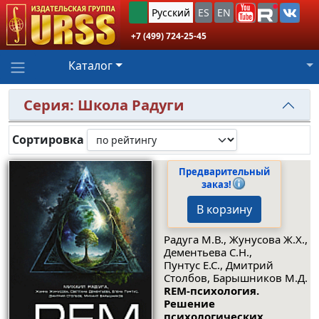
Русский
ES
EN
+7 (499) 724-25-45
Каталог
Серия: Школа Радуги
Сортировка
Предварительный
заказ!
В корзину
Радуга М.В., Жунусова Ж.Х.,
Дементьева С.Н.,
Пунтус Е.С., Дмитрий
Столбов, Барышников М.Д.
REM-психология.
Решение
психологических