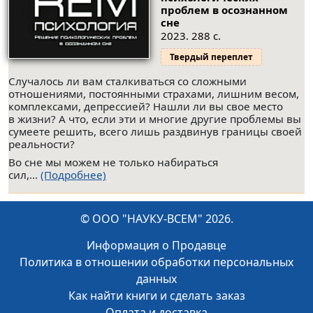
проблем в осознанном
сне
2023. 288 с.
Твердый переплет
Случалось ли вам сталкиваться со сложными
отношениями, постоянными страхами, лишним весом,
комплексами, депрессией? Нашли ли вы свое место
в жизни? А что, если эти и многие другие проблемы вы
сумеете решить, всего лишь раздвинув границы своей
реальности?
Во сне мы можем не только набираться
сил,...
(Подробнее)
© ООО "НАУКУ-ВСЕМ" 2026.
Информация о Продавце
Политика в отношении обработки персональных
данных
Как найти книги и сделать заказ
Оплата и доставка