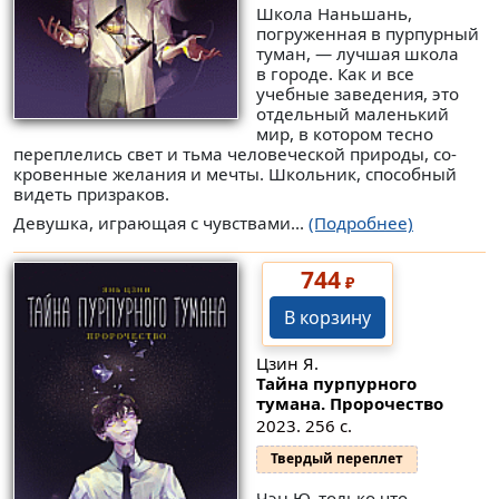
Школа Наньшань,
погруженная в пурпурный
туман, — лучшая школа
в городе. Как и все
учебные заведения, это
отдельный маленький
мир, в котором тесно
переплелись свет и тьма человеческой природы, со-
кровенные желания и мечты. Школьник, способный
видеть призраков.
Девушка, играющая с чувствами...
(Подробнее)
744
₽
В корзину
Цзин Я.
Тайна пурпурного
тумана. Пророчество
2023. 256 с.
Твердый переплет
Чэн Ю, только что