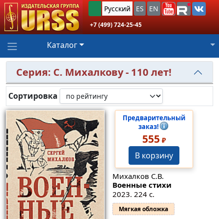
Русский
ES
EN
+7 (499) 724-25-45
Каталог
Серия: С. Михалкову - 110 лет!
Сортировка
Предварительный
заказ!
555
₽
В корзину
Михалков С.В.
Военные стихи
2023. 224 с.
Мягкая обложка