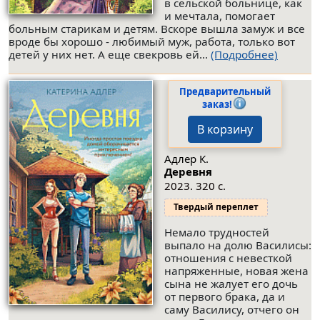
в сельской больнице, как
и мечтала, помогает
больным старикам и детям. Вскоре вышла замуж и все
вроде бы хорошо - любимый муж, работа, только вот
детей у них нет. А еще свекровь ей...
(Подробнее)
Предварительный
заказ!
В корзину
Адлер К.
Деревня
2023. 320 с.
Твердый переплет
Немало трудностей
выпало на долю Василисы:
отношения с невесткой
напряженные, новая жена
сына не жалует его дочь
от первого брака, да и
саму Василису, отчего он