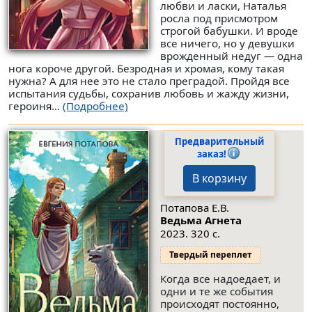
любви и ласки, Наталья
росла под присмотром
строгой бабушки. И вроде
все ничего, но у девушки
врожденный недуг — одна
нога короче другой. Безродная и хромая, кому такая
нужна? А для нее это не стало преградой. Пройдя все
испытания судьбы, сохранив любовь и жажду жизни,
героиня...
(Подробнее)
Предварительный
заказ!
В корзину
Потапова Е.В.
Ведьма Агнета
2023. 320 с.
Твердый переплет
Когда все надоедает, и
одни и те же события
происходят постоянно,