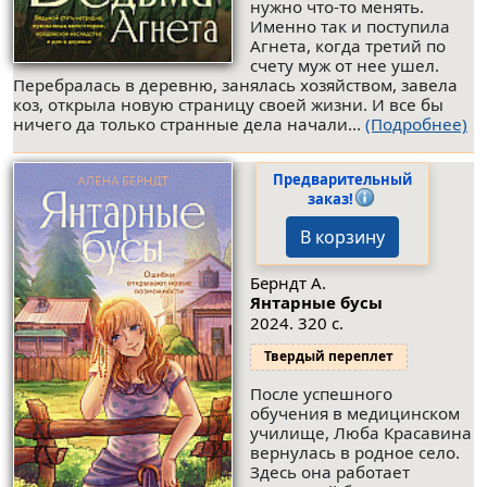
нужно что-то менять.
Именно так и поступила
Агнета, когда третий по
счету муж от нее ушел.
Перебралась в деревню, занялась хозяйством, завела
коз, открыла новую страницу своей жизни. И все бы
ничего да только странные дела начали...
(Подробнее)
Предварительный
заказ!
В корзину
Берндт А.
Янтарные бусы
2024. 320 с.
Твердый переплет
После успешного
обучения в медицинском
училище, Люба Красавина
вернулась в родное село.
Здесь она работает