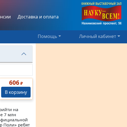
нсии
Доставка и оплата
Помощь
Личный кабинет
606
₽
В корзину
рийти на
е 7 млн
В официальной
р Поли» ребят