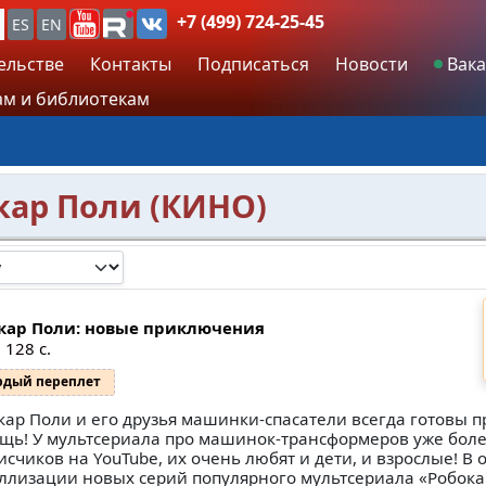
+7 (499) 724-25-45
ES
EN
ельстве
Контакты
Подписаться
Новости
Вака
м и библиотекам
кар Поли (КИНО)
кар Поли: новые приключения
 128 с.
рдый переплет
кар Поли и его друзья машинки-спасатели всегда готовы п
щь! У мультсериала про машинок-трансформеров уже боле
исчиков на YouTube, их очень любят и дети, и взрослые! 
ллизации новых серий популярного мультсериала «Робока