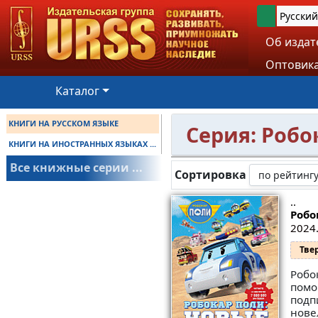
Русский
Об издат
Оптовика
Каталог
КНИГИ НА РУССКОМ ЯЗЫКЕ
Серия: Робо
КНИГИ НА ИНОСТРАННЫХ ЯЗЫКАХ ...
Все книжные серии ...
Сортировка
..
Робо
2024.
Тве
Робо
помо
подп
нове