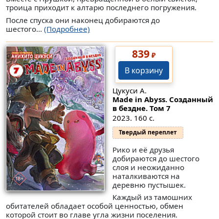
троица приходит к алтарю последнего погружения.
После спуска они наконец добираются до
шестого...
(Подробнее)
839
₽
В корзину
Цукуси А.
Made in Abyss. Созданный
в бездне. Том 7
2023. 160 с.
Твердый переплет
Рико и её друзья
добираются до шестого
слоя и неожиданно
наталкиваются на
деревню пустышек.
Каждый из тамошних
обитателей обладает особой ценностью, обмен
которой стоит во главе угла жизни поселения.