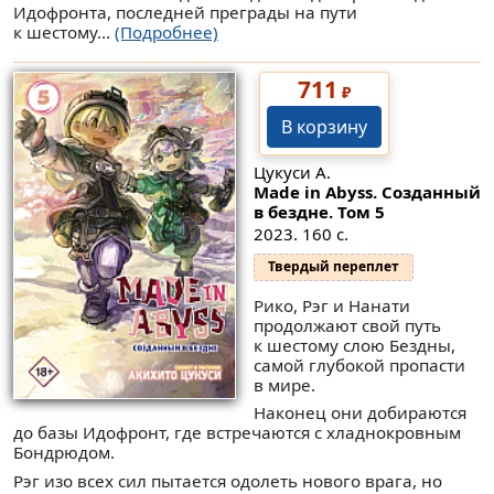
Идофронта, последней преграды на пути
к шестому...
(Подробнее)
711
₽
В корзину
Цукуси А.
Made in Abyss. Созданный
в бездне. Том 5
2023. 160 с.
Твердый переплет
Рико, Рэг и Нанати
продолжают свой путь
к шестому слою Бездны,
самой глубокой пропасти
в мире.
Наконец они добираются
до базы Идофронт, где встречаются с хладнокровным
Бондрюдом.
Рэг изо всех сил пытается одолеть нового врага, но