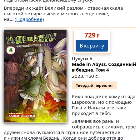
Впереди их ждёт Великий разлом - отвесная скала
высотой четыре тысячи метров. а ещё ниже,
на...
(Подробнее)
729
₽
В корзину
Цукуси А.
Made in Abyss. Созданный
в бездне. Том 4
2023. 160 с.
Твердый переплет
Рико впадает в кому от яда
шарокола, но с помощью
Рэга и Нанати всё-таки
приходит в себя.
Залечив все раны и
собравшись с силами, трое
друзей снова пускаются в страшное путешествие
к нижним слоям Бездны. Когда они добираются до