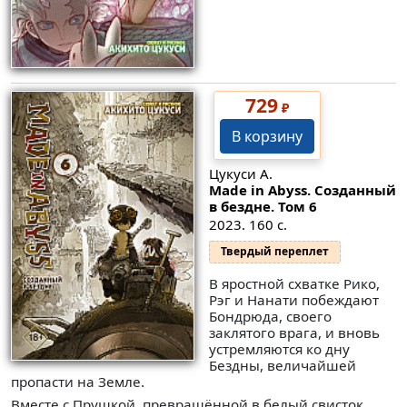
729
₽
В корзину
Цукуси А.
Made in Abyss. Созданный
в бездне. Том 6
2023. 160 с.
Твердый переплет
В яростной схватке Рико,
Рэг и Нанати побеждают
Бондрюда, своего
заклятого врага, и вновь
устремляются ко дну
Бездны, величайшей
пропасти на Земле.
Вместе с Прушкой, превращённой в белый свисток,