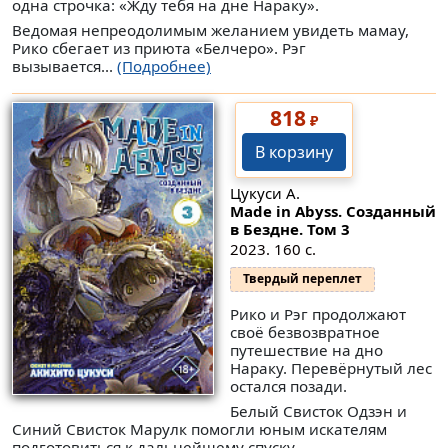
одна строчка: «Жду тебя на дне Нараку».
Ведомая непреодолимым желанием увидеть мамау,
Рико сбегает из приюта «Белчеро». Рэг
вызывается...
(Подробнее)
818
₽
В корзину
Цукуси А.
Made in Abyss. Созданный
в Бездне. Том 3
2023. 160 с.
Твердый переплет
Рико и Рэг продолжают
своё безвозвратное
путешествие на дно
Нараку. Перевёрнутый лес
остался позади.
Белый Свисток Одзэн и
Синий Свисток Марулк помогли юным искателям
подготовиться к дальнейшему спуску.