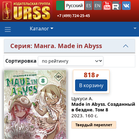
Русский
ES
EN
+7 (499) 724-25-45
Каталог
Серия: Манга. Made in Abyss
Сортировка
818
₽
В корзину
Цукуси А.
Made in Abyss. Созданный
в бездне. Том 8
2023. 160 с.
Твердый переплет