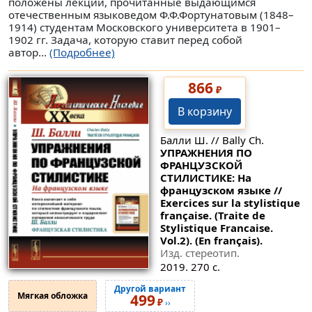
положены лекции, прочитанные выдающимся
отечественным языковедом Ф.Ф.Фортунатовым (1848–
1914) студентам Московского университета в 1901–
1902 гг. Задача, которую ставит перед собой
автор...
(Подробнее)
866
₽
В корзину
Балли Ш. // Bally Ch.
УПРАЖНЕНИЯ ПО
ФРАНЦУЗСКОЙ
СТИЛИСТИКЕ: На
французском языке //
Exercices sur la stylistique
française. (Traite de
Stylistique Francaise.
Vol.2). (En français).
Изд. стереотип.
2019. 270 с.
Другой вариант
Мягкая обложка
499
₽
››