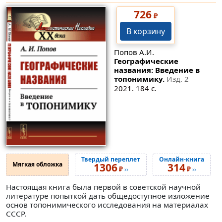
726
₽
В корзину
Попов А.И.
Географические
названия: Введение в
топонимику.
Изд. 2
2021. 184 с.
Твердый переплет
Онлайн-книга
Мягкая обложка
1306
314
₽
₽
››
››
Настоящая книга была первой в советской научной
литературе попыткой дать общедоступное изложение
основ топонимического исследования на материалах
СССР.