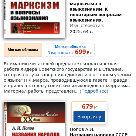
марксизма в
языкознании. К
некоторым вопросам
языкознания.
Изд. стереотип.
2025. 64 с.
Мягкая обложка
Мягкая обложка
699
₽
3 варианта от
››
Вниманию читателей предлагается классическая
работа лидера Советского государства И.В.Сталина,
которая по сути завершила дискуссию о "новом учении
о языке" Н.Я.Марра, проводившуюся в газете "Правда",
и привела к отказу советских языковедов от марризма.
Материал работы представлен...
(Подробнее)
679
₽
В корзину
Попов А.И.
Названия народов СССР: