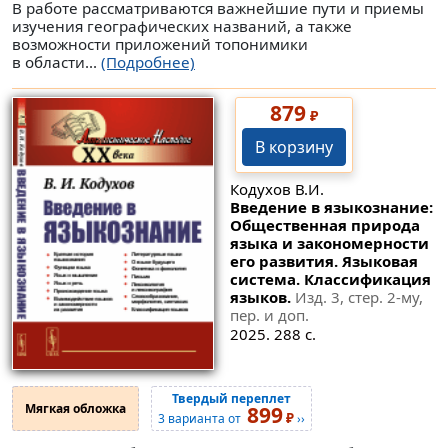
В работе рассматриваются важнейшие пути и приемы
изучения географических названий, а также
возможности приложений топонимики
в области...
(Подробнее)
879
₽
В корзину
Кодухов В.И.
Введение в языкознание:
Общественная природа
языка и закономерности
его развития. Языковая
система. Классификация
языков.
Изд. 3, стер. 2-му,
пер. и доп.
2025. 288 с.
Твердый переплет
Мягкая обложка
899
₽
3 варианта от
››