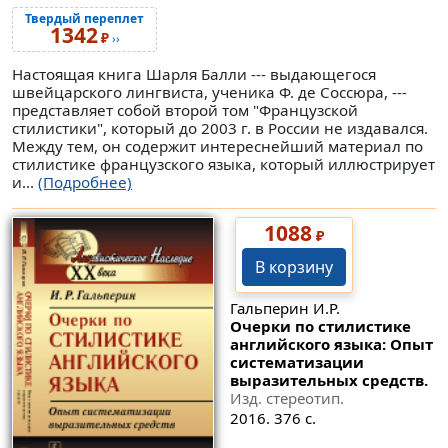
Твердый переплет
1342
₽
››
Настоящая книга Шарля Балли --- выдающегося
швейцарского лингвиста, ученика Ф. де Соссюра, ---
представляет собой второй том "Французской
стилистики", который до 2003 г. в России не издавался.
Между тем, он содержит интереснейший материал по
стилистике французского языка, который иллюстрирует
и...
(Подробнее)
1088
₽
В корзину
Гальперин И.Р.
Очерки по стилистике
английского языка: Опыт
систематизации
выразительных средств.
Изд. стереотип.
2016. 376 с.