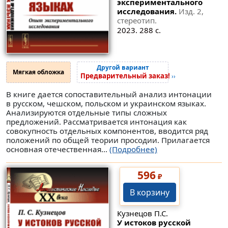
экспериментального
исследования.
Изд. 2,
стереотип.
2023. 288 с.
Другой вариант
Мягкая обложка
Предварительный заказ!
››
В книге дается сопоставительный анализ интонации
в русском, чешском, польском и украинском языках.
Анализируются отдельные типы сложных
предложений. Рассматривается интонация как
совокупность отдельных компонентов, вводится ряд
положений по общей теории просодии. Прилагается
основная отечественная...
(Подробнее)
596
₽
В корзину
Кузнецов П.С.
У истоков русской