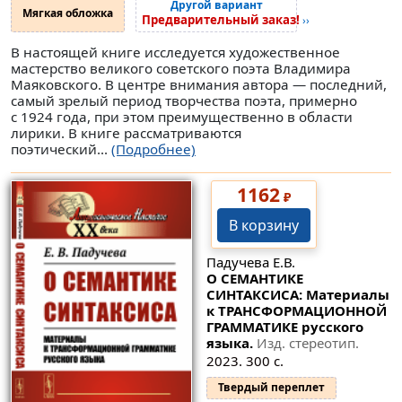
Другой вариант
Мягкая обложка
Предварительный заказ!
››
В настоящей книге исследуется художественное
мастерство великого советского поэта Владимира
Маяковского. В центре внимания автора — последний,
самый зрелый период творчества поэта, примерно
с 1924 года, при этом преимущественно в области
лирики. В книге рассматриваются
поэтический...
(Подробнее)
1162
₽
В корзину
Падучева Е.В.
О СЕМАНТИКЕ
СИНТАКСИСА: Материалы
к ТРАНСФОРМАЦИОННОЙ
ГРАММАТИКЕ русского
языка.
Изд. стереотип.
2023. 300 с.
Твердый переплет