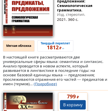
предложения:
Семиологическая
грамматика.
Изд. стереотип.
2021. 360 с.
Твердый переплет
Мягкая обложка
1812
₽
››
В настоящей книге рассматриваются две
универсальные сферы языка: семантика и синтаксис.
Анализ проводится в новом аспекте, который
развивается в лингвистике в последние годы: на
основе базовой единицы языка --- предложения;
прослеживаются отражения его частей --- предикатов и
имен (термов)...
(Подробнее)
799
₽
В корзину