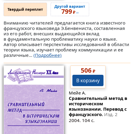
Другой вариант
Твердый переплет
799
₽
››
Вниманию читателей предлагается книга известного
французского языковеда Э.Бенвениста, составленная
из его работ, внесших выдающийся вклад
в фундаментальную проблематику науки о языке.
Автор описывает перспективы исследований в области
теории языка, изучает проблему коммуникации и ее
различные...
(Подробнее)
506
₽
В корзину
Мейе А.
Сравнительный метод в
историческом
языкознании. Перевод с
французского.
Изд. 2
2004. 104 с.