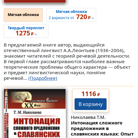
Мягкая обложка
Мягкая обложка
720
₽
2 варианта от
››
Твердый переплет
1275
₽
››
В предлагаемой книге автор, выдающийся
отечественный лингвист А.А.Леонтьев (1936–2004),
знакомит читателей с теорией речевой деятельности.
В первой главе рассматриваются наиболее важные
теоретические проблемы общего характера --- объект
и предмет лингвистической науки, понятие
речевой...
(Подробнее)
1116
₽
В корзину
Николаева Т.М.
Интонация сложного
предложения в
славянских языках: Опыт