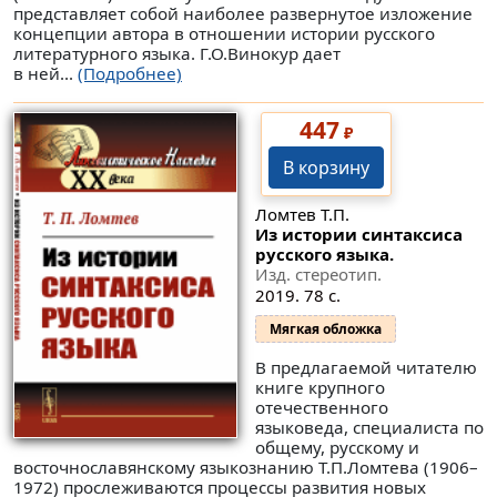
представляет собой наиболее развернутое изложение
концепции автора в отношении истории русского
литературного языка. Г.О.Винокур дает
в ней...
(Подробнее)
447
₽
В корзину
Ломтев Т.П.
Из истории синтаксиса
русского языка.
Изд. стереотип.
2019. 78 с.
Мягкая обложка
В предлагаемой читателю
книге крупного
отечественного
языковеда, специалиста по
общему, русскому и
восточнославянскому языкознанию Т.П.Ломтева (1906–
1972) прослеживаются процессы развития новых