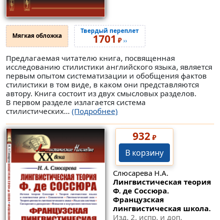
Твердый переплет
Мягкая обложка
1701
₽
››
Предлагаемая читателю книга, посвященная
исследованию стилистики английского языка, является
первым опытом систематизации и обобщения фактов
стилистики в том виде, в каком они представляются
автору. Книга состоит из двух смысловых разделов.
В первом разделе излагается система
стилистических...
(Подробнее)
932
₽
В корзину
Слюсарева Н.А.
Лингвистическая теория
Ф. де Соссюра.
Французская
лингвистическая школа.
Изд. 2, испр. и доп.