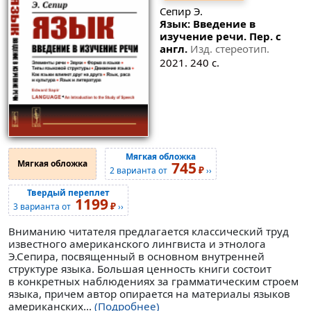
Сепир Э.
Язык: Введение в
изучение речи. Пер. с
англ.
Изд. стереотип.
2021. 240 с.
Мягкая обложка
Мягкая обложка
745
₽
2 варианта от
››
Твердый переплет
1199
₽
3 варианта от
››
Вниманию читателя предлагается классический труд
известного американского лингвиста и этнолога
Э.Сепира, посвященный в основном внутренней
структуре языка. Большая ценность книги состоит
в конкретных наблюдениях за грамматическим строем
языка, причем автор опирается на материалы языков
американских...
(Подробнее)