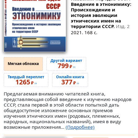
Введение в этнонимику:
Происхождение и
история эволюции
этнических имен на
территории СССР.
Изд. 2
2021. 168 с.
Другой вариант
Мягкая обложка
799
₽
››
Твердый переплет
Онлайн-книга
1265
377
₽
₽
››
››
Предлагаемая вниманию читателей книга,
представляющая собой введение к изучению народов
СССР, стала первой в этой области попыткой дать
общедоступное изложение основных приемов
изучения этнических имен (родовых, племенных,
народных, национальных названий), имея в виду
возможные приложения...
(Подробнее)