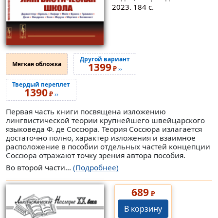
2023. 184 с.
Другой вариант
Мягкая обложка
1399
₽
››
Твердый переплет
1390
₽
››
Первая часть книги посвящена изложению
лингвистической теории крупнейшего швейцарского
языковеда Ф. де Соссюра. Теория Соссюра излагается
достаточно полно, характер изложения и взаимное
расположение в пособии отдельных частей концепции
Соссюра отражают точку зрения автора пособия.
Во второй части...
(Подробнее)
689
₽
В корзину