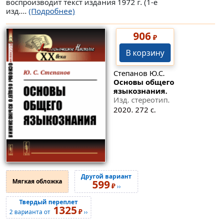
воспроизводит текст издания 1972 г. (1-е
изд....
(Подробнее)
906
₽
В корзину
Степанов Ю.С.
Основы общего
языкознания.
Изд. стереотип.
2020. 272 с.
Другой вариант
Мягкая обложка
599
₽
››
Твердый переплет
1325
₽
2 варианта от
››