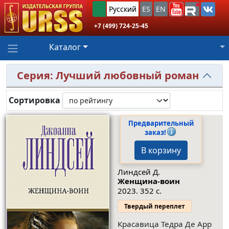
Русский
ES
EN
+7 (499) 724-25-45
Каталог
Серия: Лучший любовный роман
Сортировка
Предварительный
заказ!
В корзину
Линдсей Д.
Женщина-воин
2023. 352 с.
Твердый переплет
Красавица Тедра Де Арр