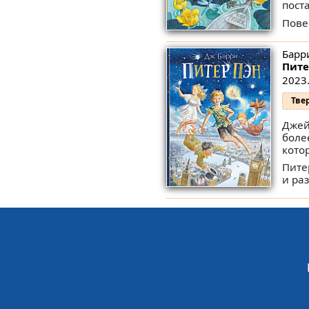
пост
Повес
Барр
Пите
2023.
Тве
Джей
боле
кото
Пите
и ра