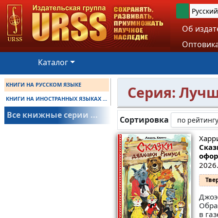
Русский
Об издат
Оптовика
Каталог
КНИГИ НА РУССКОМ ЯЗЫКЕ
Серия: Луч
КНИГИ НА ИНОСТРАННЫХ ЯЗЫКАХ ...
Все книжные серии ...
Сортировка
Харри
Сказ
офор
2026.
Тве
Джоэ
Обра
в га