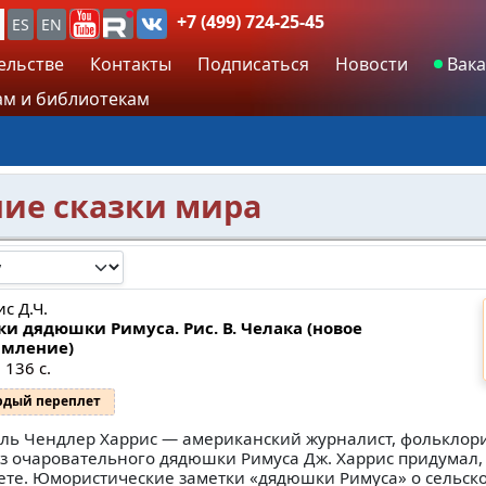
+7 (499) 724-25-45
ES
EN
ельстве
Контакты
Подписаться
Новости
Вака
м и библиотекам
шие сказки мира
с Д.Ч.
ки дядюшки Римуса. Рис. В. Челака (новое
мление)
 136 с.
рдый переплет
ль Чендлер Харрис — американский журналист, фольклорис
з очаровательного дядюшки Римуса Дж. Харрис придумал,
зете. Юмористические заметки «дядюшки Римуса» о сельск