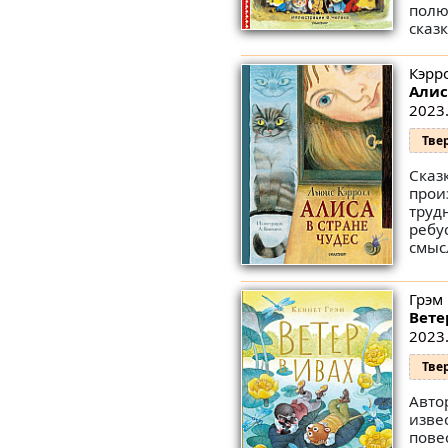
полю
сказк
Кэрро
Алис
2023.
Тве
Сказ
прои
труд
ребу
смыс
Грэм 
Вете
2023.
Тве
Автор
изве
пове