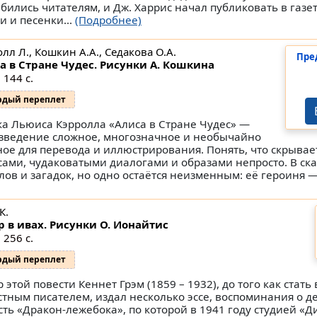
бились читателям, и Дж. Харрис начал публиковать в газе
и и песенки...
(Подробнее)
лл Л., Кошкин А.А., Седакова О.А.
Пре
а в Стране Чудес. Рисунки А. Кошкина
 144 с.
рдый переплет
ка Льюиса Кэрролла «Алиса в Стране Чудес» —
зведение сложное, многозначное и необычайно
ное для перевода и иллюстрирования. Понять, что скрывает
сами, чудаковатыми диалогами и образами непросто. В ска
лов и загадок, но одно остаётся неизменным: её героиня —
К.
р в ивах. Рисунки О. Ионайтис
 256 с.
рдый переплет
 этой повести Кеннет Грэм (1859 – 1932), до того как стат
стным писателем, издал несколько эссе, воспоминания о де
сть «Дракон-лежебока», по которой в 1941 году студией «