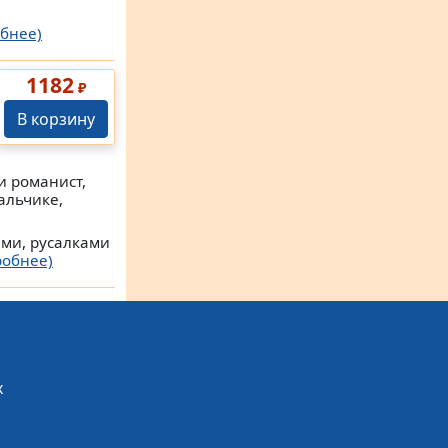
бнее)
1182
₽
В корзину
и романист,
альчике,
ами, русалками
робнее)
х