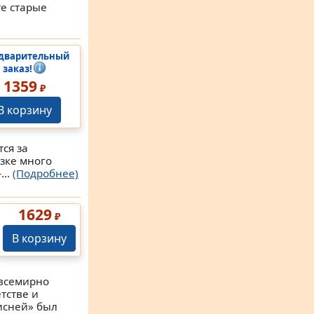
те старые
дварительный
заказ!
1359
₽
В корзину
ся за
зке много
...
(Подробнее)
1629
₽
В корзину
ь всемирно
тстве и
Дисней» был