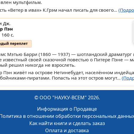
авлен мультфильм.
ть «Ветер в ивах» К.Грэм начал писать для своего...
(Подро
и Дж.
р Пэн
 160 с.
рдый переплет
мс Мэтью Барри (1860 — 1937) — шотландский драматург 
е известный своей сказочной повестью о Питере Пэне — м
рый решил никогда не взрослеть.
р Пэн живёт на острове Нетинебудет, населённом индейц
збойниками-пиратами. Попасть на этот остров могут...
(Под
© ООО "НАУКУ-ВСЕМ" 2026.
Информация о Продавце
Политика в отношении обработки персональных данны
Как найти книги и сделать заказ
Оплата и доставка