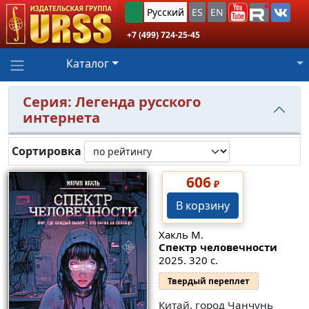
Русский
ES
EN
+7 (499) 724-25-45
Каталог
Серия: Легенда русского
интернета
Сортировка
606
₽
В корзину
Хакль М.
Спектр человечности
2025. 320 с.
Твердый переплет
Китай, город Чанчунь