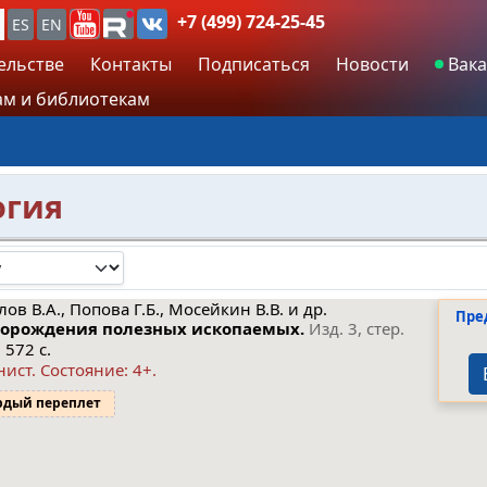
+7 (499) 724-25-45
ES
EN
ельстве
Контакты
Подписаться
Новости
Вака
м и библиотекам
огия
ов В.А., Попова Г.Б., Мосейкин В.В. и др.
Пре
орождения полезных ископаемых.
Изд. 3, стер.
 572 с.
нист.
Состояние: 4+
.
рдый переплет