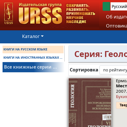
Русский
Об издат
Оптовика
Каталог
КНИГИ НА РУССКОМ ЯЗЫКЕ
Серия: Геол
КНИГИ НА ИНОСТРАННЫХ ЯЗЫКАХ ...
Все книжные серии ...
Сортировка
Ермол
Мест
2007.
Буки
Тве