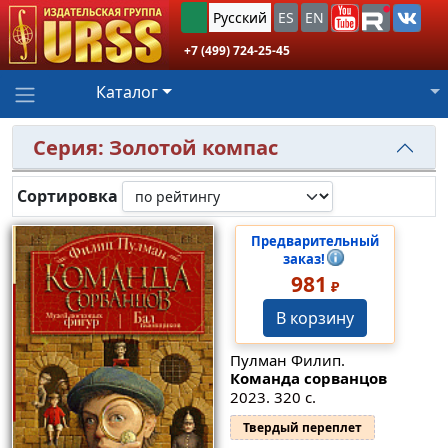
Русский
ES
EN
+7 (499) 724-25-45
Каталог
Серия: Золотой компас
Сортировка
Предварительный
заказ!
981
₽
В корзину
Пулман Филип.
Команда сорванцов
2023. 320 с.
Твердый переплет