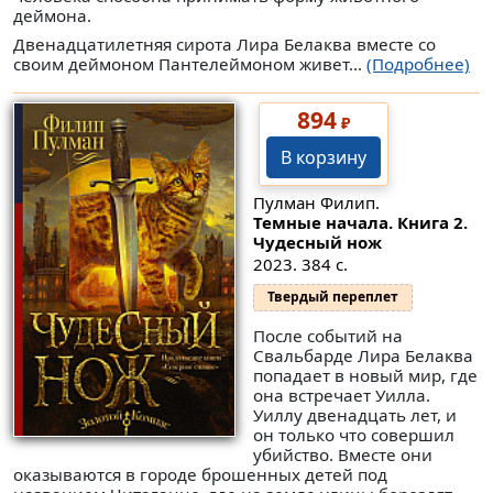
деймона.
Двенадцатилетняя сирота Лира Белаква вместе со
своим деймоном Пантелеймоном живет...
(Подробнее)
894
₽
В корзину
Пулман Филип.
Темные начала. Книга 2.
Чудесный нож
2023. 384 с.
Твердый переплет
После событий на
Свальбарде Лира Белаква
попадает в новый мир, где
она встречает Уилла.
Уиллу двенадцать лет, и
он только что совершил
убийство. Вместе они
оказываются в городе брошенных детей под