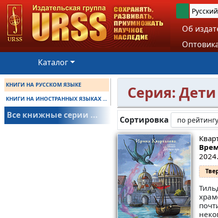
Русский
Об издат
Оптовика
Каталог
КНИГИ НА РУССКОМ ЯЗЫКЕ
Серия: Дет
КНИГИ НА ИНОСТРАННЫХ ЯЗЫКАХ ...
Все книжные серии ...
Сортировка
Квар
Врем
2024.
Тве
Тиль
храм
почт
неко