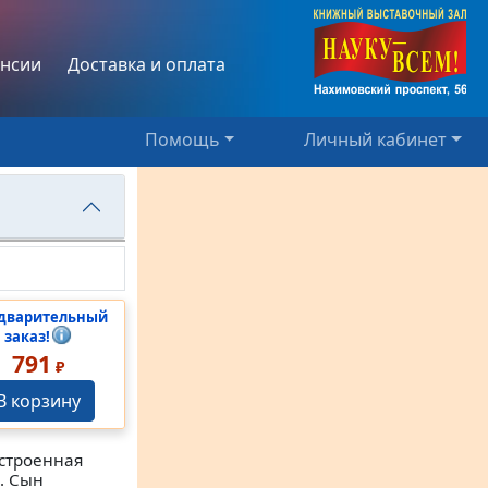
нсии
Доставка и оплата
Помощь
Личный кабинет
дварительный
заказ!
791
₽
В корзину
ыстроенная
. Сын