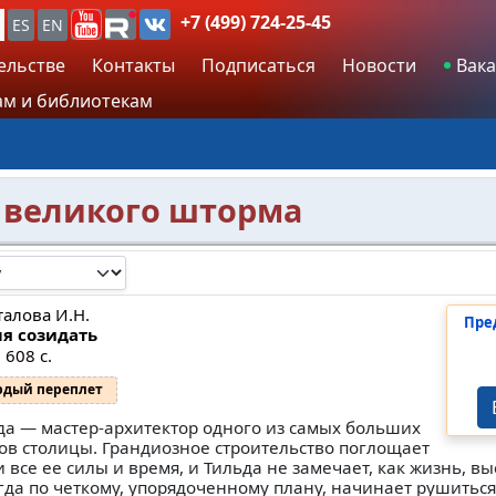
+7 (499) 724-25-45
ES
EN
ельстве
Контакты
Подписаться
Новости
Вака
м и библиотекам
и великого шторма
талова И.Н.
Пре
я созидать
 608 с.
рдый переплет
да — мастер-архитектор одного из самых больших
ов столицы. Грандиозное строительство поглощает
и все ее силы и время, и Тильда не замечает, как жизнь, в
гда по четкому, упорядоченному плану, начинает рушиться