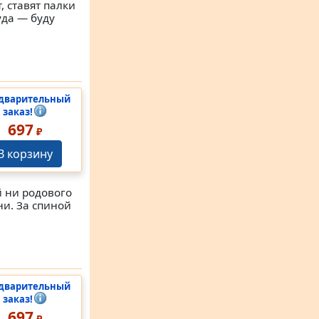
, ставят палки
уда — буду
дварительный
заказ!
697
₽
В корзину
й ни родового
ни. За спиной
дварительный
заказ!
697
₽