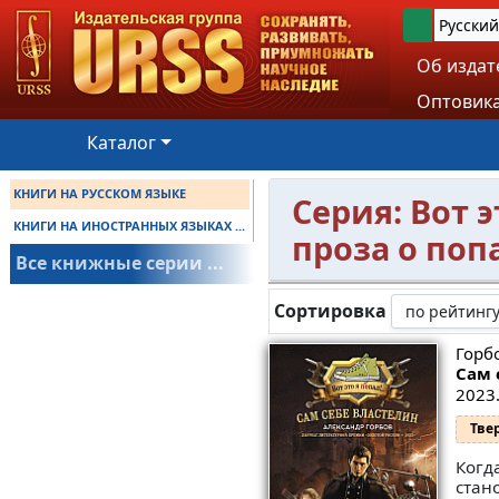
Русский
Об издат
Оптовика
Каталог
КНИГИ НА РУССКОМ ЯЗЫКЕ
Серия: Вот 
КНИГИ НА ИНОСТРАННЫХ ЯЗЫКАХ ...
проза о поп
Все книжные серии ...
Сортировка
Горбо
Сам 
2023.
Тве
Когд
стан