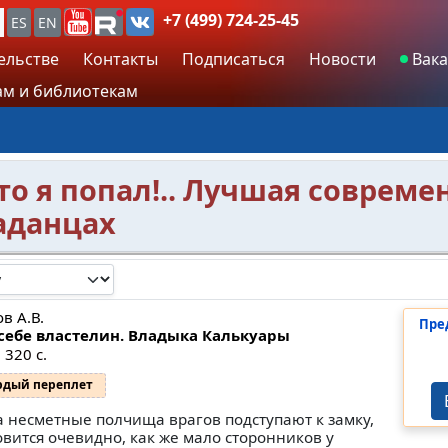
+7 (499) 724-25-45
ES
EN
ельстве
Контакты
Подписаться
Новости
Вака
м и библиотекам
это я попал!.. Лучшая совреме
аданцах
в А.В.
Пре
себе властелин. Владыка Калькуары
 320 с.
рдый переплет
а несметные полчища врагов подступают к замку,
овится очевидно, как же мало сторонников у