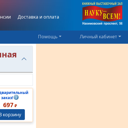
нсии
Доставка и оплата
Помощь
Личный кабинет
нная
дварительный
заказ!
697
₽
В корзину