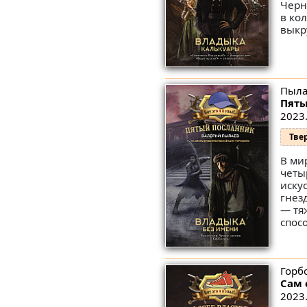
Черн
в ко
выкру
Пыла
Пяты
2023.
Тве
В ми
четы
иску
гнез
— тя
спосо
Горбо
Сам 
2023.