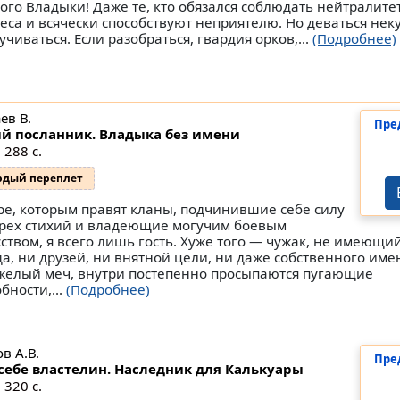
ого Владыки! Даже те, кто обязался соблюдать нейтралитет
леса и всячески способствуют неприятелю. Но деваться нек
чиваться. Если разобраться, гвардия орков,...
(Подробнее)
ев В.
Пре
й посланник. Владыка без имени
 288 с.
рдый переплет
ре, которым правят кланы, подчинившие себе силу
рех стихий и владеющие могучим боевым
сством, я всего лишь гость. Хуже того — чужак, не имеющи
да, ни друзей, ни внятной цели, ни даже собственного име
желый меч, внутри постепенно просыпаются пугающие
бности,...
(Подробнее)
в А.В.
Пре
себе властелин. Наследник для Калькуары
 320 с.