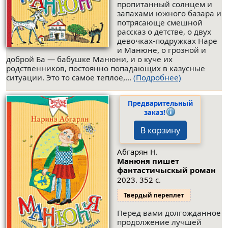
пропитанный солнцем и
запахами южного базара и
потрясающе смешной
рассказ о детстве, о двух
девочках-подружках Наре
и Манюне, о грозной и
доброй Ба — бабушке Манюни, и о куче их
родственников, постоянно попадающих в казусные
ситуации. Это то самое теплое,...
(Подробнее)
Предварительный
заказ!
В корзину
Абгарян Н.
Манюня пишет
фантастичыскый роман
2023. 352 с.
Твердый переплет
Перед вами долгожданное
продолжение лучшей