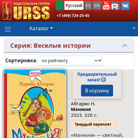
Русский
ES
EN
+7 (499) 724-25-45
Каталог
Серия: Веселые истории
Сортировка
Предварительный
заказ!
В корзину
Абгарян Н.
Манюня
2023. 320 с.
Твердый переплет
«Манюня» — светлый,