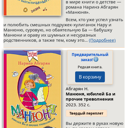
в мире книги о детстве —
романа Наринэ Абгарян
«Манюня».
Всем, кто уже успел узнать
и полюбить смешных подружек-хулиганок Нару и
Манюню, суровую, но обаятельную Ба — бабушку
Манюни и ораву их шумных и несуразных
родственников, а также тем, кому это...
(Подробнее)
Предварительный
заказ!
Редкая книга.
В корзину
Абгарян Н.
Манюня, юбилей Ба и
прочие треволнения
2023. 352 с.
Твердый переплет
Вы держите в руках новую