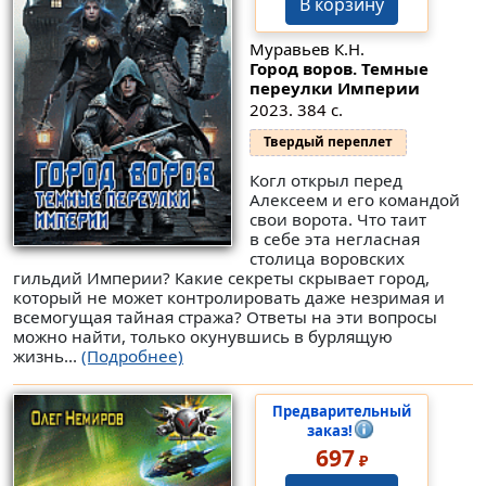
В корзину
Муравьев К.Н.
Город воров. Темные
переулки Империи
2023. 384 с.
Твердый переплет
Когл открыл перед
Алексеем и его командой
свои ворота. Что таит
в себе эта негласная
столица воровских
гильдий Империи? Какие секреты скрывает город,
который не может контролировать даже незримая и
всемогущая тайная стража? Ответы на эти вопросы
можно найти, только окунувшись в бурлящую
жизнь...
(Подробнее)
Предварительный
заказ!
697
₽