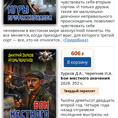
чувствовать себя вторым
сортом. И только друзья,
такие же мальчишки-
девчонки неправильного
происхождения, позволяют
чувствовать себя
человеком в жестоком мире захолустной планеты. Но
все меняется, когда приходит враг, для которого третий
сорт — все, кто не относится...
(Подробнее)
606
₽
В корзину
Зурков Д.А., Черепнев И.А.
Бои местного значения
2026. 352 с.
Твердый переплет
Тысяча девятьсот двадцать
второй год. Четыре года
назад отгремели
последние выстрелы на