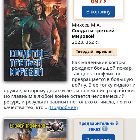
697
₽
В корзину
Михеев М.А.
Солдаты третьей
мировой
2023. 352 с.
Твердый переплет
Как маленькие костры
рождают большой пожар,
так цепь конфликтов
превращается в большую
войну. В ее топку кидают и
оружие, которому десятки лет, и новейшие разработки.
Но главным в любой войне остается человеческий
ресурс, и результат зависит не только от числа, но и от
качества тех, кто...
(Подробнее)
Предварительный
заказ!
В корзину