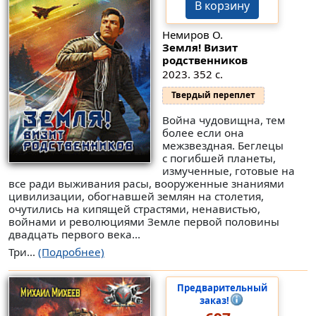
В корзину
Немиров О.
Земля! Визит
родственников
2023. 352 с.
Твердый переплет
Война чудовищна, тем
более если она
межзвездная. Беглецы
с погибшей планеты,
измученные, готовые на
все ради выживания расы, вооруженные знаниями
цивилизации, обогнавшей землян на столетия,
очутились на кипящей страстями, ненавистью,
войнами и революциями Земле первой половины
двадцать первого века...
Три...
(Подробнее)
Предварительный
заказ!