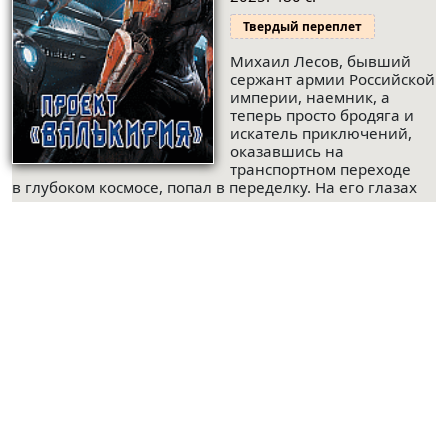
Твердый переплет
Михаил Лесов, бывший
сержант армии Российской
империи, наемник, а
теперь просто бродяга и
искатель приключений,
оказавшись на
транспортном переходе
в глубоком космосе, попал в переделку. На его глазах
две юные девушки
буквально растерзали отделение охраны узла голыми
руками, и теперь наемнику...
(Подробнее)
© ООО "НАУКУ-ВСЕМ" 2026.
Информация о Продавце
Политика в отношении обработки персональных
данных
Как найти книги и сделать заказ
Оплата и доставка