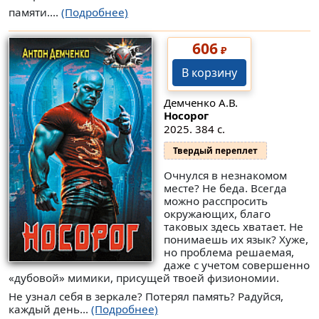
памяти....
(Подробнее)
606
₽
В корзину
Демченко А.В.
Носорог
2025. 384 с.
Твердый переплет
Очнулся в незнакомом
месте? Не беда. Всегда
можно расспросить
окружающих, благо
таковых здесь хватает. Не
понимаешь их язык? Хуже,
но проблема решаемая,
даже с учетом совершенно
«дубовой» мимики, присущей твоей физиономии.
Не узнал себя в зеркале? Потерял память? Радуйся,
каждый день...
(Подробнее)