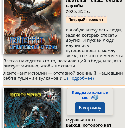
Лейтенант спасательной
службы
2025. 352 с.
Твердый переплет
В любую эпоху есть люди,
задача которых спасать
других. И пускай люди
научились
путешествовать между
звезд, кое-что не меняется.
Всегда находится кто-то, попадающий в беду, и те, кто
рискует жизнью, чтобы их спасти.
Лейтенант Истомин — отставной военный, нашедший
себя в тушении вулканов и...
(Подробнее)
Предварительный
заказ!
В корзину
Муравьев К.Н.
Выход, которого нет