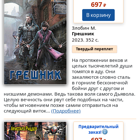
697
₽
В корзину
Злобин М.
Грешник
2023. 352 с.
Твердый переплет
На протяжении веков и
целых тысячелетий души
томятся в аду. Они
закаляются словно сталь
в горниле бесконечной
бойни друг с другом и
низшими демонами. Ведь такова воля самого Дьявола.
Целую вечность они рвут себе подобных на части,
чтобы мгновением позже самим отправиться на
следующий виток...
(Подробнее)
Предварительный
заказ!
697