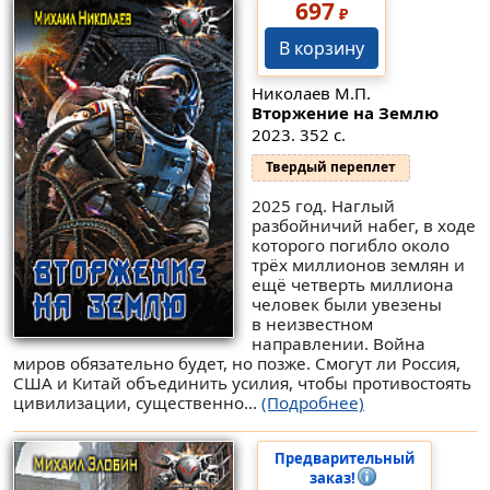
697
₽
В корзину
Николаев М.П.
Вторжение на Землю
2023. 352 с.
Твердый переплет
2025 год. Наглый
разбойничий набег, в ходе
которого погибло около
трёх миллионов землян и
ещё четверть миллиона
человек были увезены
в неизвестном
направлении. Война
миров обязательно будет, но позже. Смогут ли Россия,
США и Китай объединить усилия, чтобы противостоять
цивилизации, существенно...
(Подробнее)
Предварительный
заказ!