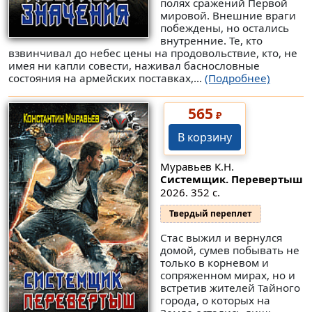
полях сражений Первой
мировой. Внешние враги
побеждены, но остались
внутренние. Те, кто
взвинчивал до небес цены на продовольствие, кто, не
имея ни капли совести, наживал баснословные
состояния на армейских поставках,...
(Подробнее)
565
₽
В корзину
Муравьев К.Н.
Системщик. Перевертыш
2026. 352 с.
Твердый переплет
Стас выжил и вернулся
домой, сумев побывать не
только в корневом и
сопряженном мирах, но и
встретив жителей Тайного
города, о которых на