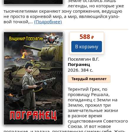
Земле остались лишь
легенды, но которые уже
тысячелетиями охраняют зону сопряжения, ведущую
не просто в корневой мир, а мир, являющийся узло-
вой точкой,...
(Подробнее)
588
₽
В корзину
Поселягин В.Г.
Погранец
2026. 384 с.
Твердый переплет
Терентий Грек, по
прозвищу Решала,
попаданец с Земли на
Землю, прожил три
замечательные жизни
в разное время
существования Советского
Союза. И вот новое
попадание, и задача, поставленная самому себе. Жить,