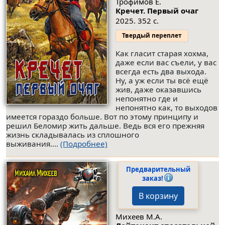
Трофимов Е.
Кречет. Первый очаг
2025. 352 с.
Твердый переплет
Как гласит старая хохма,
даже если вас съели, у вас
всегда есть два выхода.
Ну, а уж если ты всё ещё
жив, даже оказавшись
непонятно где и
непонятно как, то выходов
имеется гораздо больше. Вот по этому принципу и
решил Беломир жить дальше. Ведь вся его прежняя
жизнь складывалась из сплошного
выживания....
(Подробнее)
Предварительный
заказ!
В корзину
Михеев М.А.