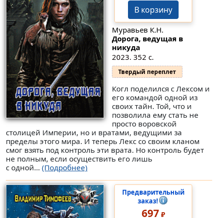
В корзину
Муравьев К.Н.
Дорога, ведущая в
никуда
2023. 352 с.
Твердый переплет
Когл поделился с Лексом и
его командой одной из
своих тайн. Той, что и
позволила ему стать не
просто воровской
столицей Империи, но и вратами, ведущими за
пределы этого мира. И теперь Лекс со своим кланом
смог взять под контроль эти врата. Но контроль будет
не полным, если осуществить его лишь
с одной...
(Подробнее)
Предварительный
заказ!
697
₽