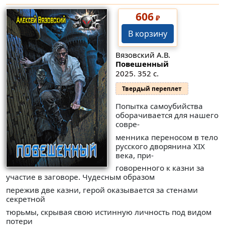
606
₽
В корзину
Вязовский А.В.
Повешенный
2025. 352 с.
Твердый переплет
Попытка самоубийства
оборачивается для нашего
совре-
менника переносом в тело
русского дворянина XIX
века, при-
говоренного к казни за
участие в заговоре. Чудесным образом
пережив две казни, герой оказывается за стенами
секретной
тюрьмы, скрывая свою истинную личность под видом
потери