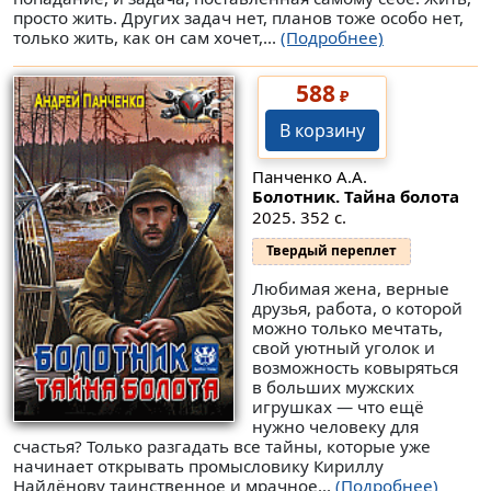
просто жить. Других задач нет, планов тоже особо нет,
только жить, как он сам хочет,...
(Подробнее)
588
₽
В корзину
Панченко А.А.
Болотник. Тайна болота
2025. 352 с.
Твердый переплет
Любимая жена, верные
друзья, работа, о которой
можно только мечтать,
свой уютный уголок и
возможность ковыряться
в больших мужских
игрушках — что ещё
нужно человеку для
счастья? Только разгадать все тайны, которые уже
начинает открывать промысловику Кириллу
Найдёнову таинственное и мрачное...
(Подробнее)