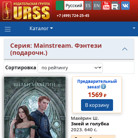
Русский
ES
EN
+7 (499) 724-25-45
Каталог
Серия: Mainstream. Фэнтези
(подарочн.)
Сортировка
Предварительный
заказ!
1569
₽
В корзину
Махёрин Ш.
Змей и голубка
2023. 640 с.