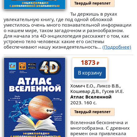
Твердый переплет
Ты держишь в руках
увлекательную книгу, где под одной обложкой
уместилось очень много познавательной информации
о нашем мире, таком загадочном и разнообразном.
Для начала эта 4D-энциклопедия расскажет о том, как
устроено тело человека: какие его системы
обеспечивают нашу жизнедеятельность...
(Подробнее)
1873
₽
В корзину
Хомич Е.О., Ликсо В.В.,
Кошевар Д.В., Гусев И.Е.
Атлас Вселенной
2023. 160 с.
Твердый переплет
Вселенная бесконечна и
многообразна. С древних
времен она привлекала