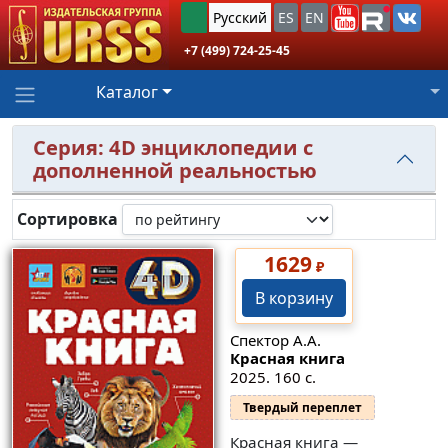
Русский
ES
EN
+7 (499) 724-25-45
Каталог
Серия: 4D энциклопедии с
дополненной реальностью
Сортировка
1629
₽
В корзину
Спектор А.А.
Красная книга
2025. 160 с.
Твердый переплет
Красная книга —