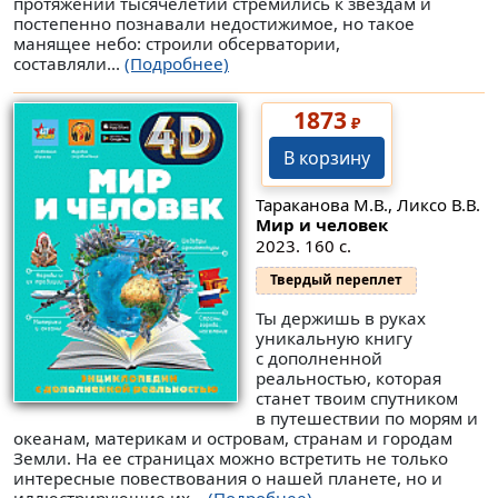
протяжении тысячелетий стремились к звездам и
постепенно познавали недостижимое, но такое
манящее небо: строили обсерватории,
составляли...
(Подробнее)
1873
₽
В корзину
Тараканова М.В., Ликсо В.В.
Мир и человек
2023. 160 с.
Твердый переплет
Ты держишь в руках
уникальную книгу
с дополненной
реальностью, которая
станет твоим спутником
в путешествии по морям и
океанам, материкам и островам, странам и городам
Земли. На ее страницах можно встретить не только
интересные повествования о нашей планете, но и