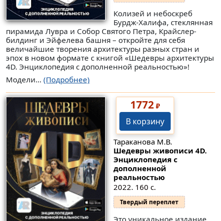
Колизей и небоскреб
Бурдж-Халифа, стеклянная
пирамида Лувра и Собор Святого Петра, Крайслер-
билдинг и Эйфелева башня – откройте для себя
величайшие творения архитектуры разных стран и
эпох в новом формате с книгой «Шедевры архитектуры
4D. Энциклопедия с дополненной реальностью»!
Модели...
(Подробнее)
1772
₽
В корзину
Тараканова М.В.
Шедевры живописи 4D.
Энциклопедия с
дополненной
реальностью
2022. 160 с.
Твердый переплет
Это уникальное издание