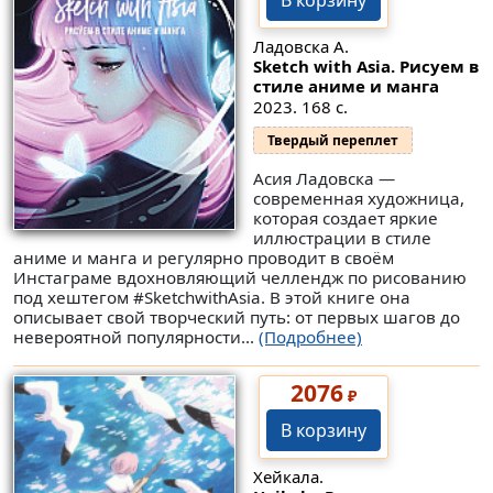
В корзину
Ладовска А.
Sketch with Asia. Рисуем в
стиле аниме и манга
2023. 168 с.
Твердый переплет
Асия Ладовска —
современная художница,
которая создает яркие
иллюстрации в стиле
аниме и манга и регулярно проводит в своём
Инстаграме вдохновляющий челлендж по рисованию
под хештегом #SketchwithAsia. В этой книге она
описывает свой творческий путь: от первых шагов до
невероятной популярности...
(Подробнее)
2076
₽
В корзину
Хейкала.