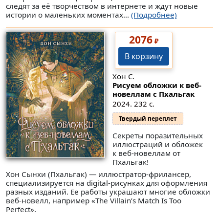
следят за её творчеством в интернете и ждут новые
истории о маленьких моментах...
(Подробнее)
2076
₽
В корзину
Хон С.
Рисуем обложки к веб-
новеллам с Пхальгак
2024. 232 с.
Твердый переплет
Секреты поразительных
иллюстраций и обложек
к веб-новеллам от
Пхальгак!
Хон Сынхи (Пхальгак) — иллюстратор-фрилансер,
специализируется на digital-рисунках для оформления
разных изданий. Ее работы украшают многие обложки
веб-новелл, например «The Villain’s Match Is Too
Perfect».