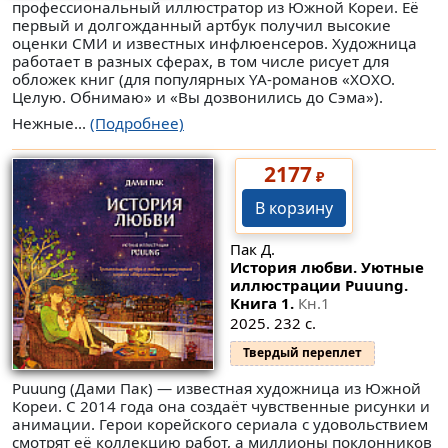
профессиональный иллюстратор из Южной Кореи. Её
первый и долгожданный артбук получил высокие
оценки СМИ и известных инфлюенсеров. Художница
работает в разных сферах, в том числе рисует для
обложек книг (для популярных YA-романов «ХОХО.
Целую. Обнимаю» и «Вы дозвонились до Сэма»).
Нежные...
(Подробнее)
2177
₽
В корзину
Пак Д.
История любви. Уютные
иллюстрации Puuung.
Книга 1.
Кн.1
2025. 232 с.
Твердый переплет
Puuung (Дами Пак) — известная художница из Южной
Кореи. С 2014 года она создаёт чувственные рисунки и
анимации. Герои корейского сериала с удовольствием
смотрят её коллекцию работ, а миллионы поклонников