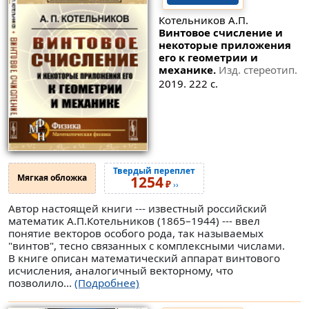
Котельников А.П.
Винтовое счисление и
некоторые приложения
его к геометрии и
механике.
Изд. стереотип.
2019. 222 с.
Твердый переплет
Мягкая обложка
1254
₽
››
Автор настоящей книги --- известный российский
математик А.П.Котельников (1865–1944) --- ввел
понятие векторов особого рода, так называемых
"винтов", тесно связанных с комплексными числами.
В книге описан математический аппарат винтового
исчисления, аналогичный векторному, что
позволило...
(Подробнее)