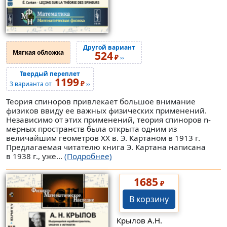
Другой вариант
Мягкая обложка
524
₽
››
Твердый переплет
1199
₽
3 варианта от
››
Теория спиноров привлекает большое внимание
физиков ввиду ее важных физических применений.
Независимо от этих применений, теория спиноров n-
мерных пространств была открыта одним из
величайшим геометров XX в. Э. Картаном в 1913 г.
Предлагаемая читателю книга Э. Картана написана
в 1938 г., уже...
(Подробнее)
1685
₽
В корзину
Крылов А.Н.