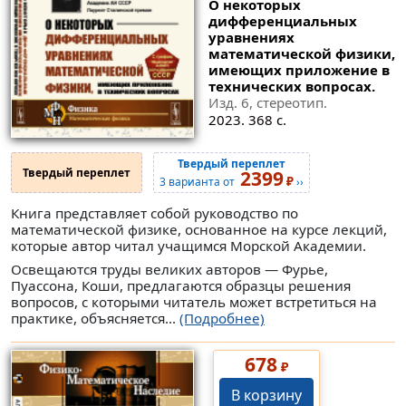
О некоторых
дифференциальных
уравнениях
математической физики,
имеющих приложение в
технических вопросах.
Изд. 6, стереотип.
2023. 368 с.
Твердый переплет
Твердый переплет
2399
₽
3 варианта от
››
Книга представляет собой руководство по
математической физике, основанное на курсе лекций,
которые автор читал учащимся Морской Академии.
Освещаются труды великих авторов — Фурье,
Пуассона, Коши, предлагаются образцы решения
вопросов, с которыми читатель может встретиться на
практике, объясняется...
(Подробнее)
678
₽
В корзину