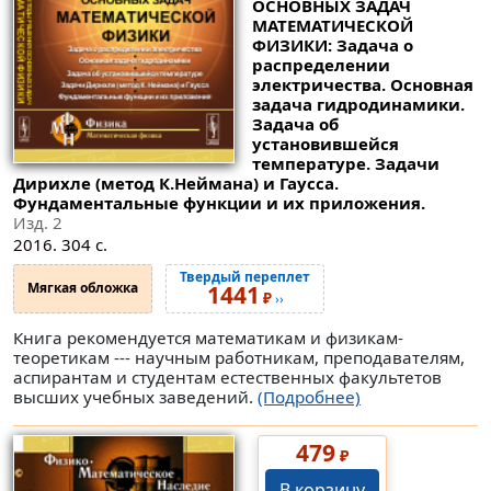
ОСНОВНЫХ ЗАДАЧ
МАТЕМАТИЧЕСКОЙ
ФИЗИКИ: Задача о
распределении
электричества. Основная
задача гидродинамики.
Задача об
установившейся
температуре. Задачи
Дирихле (метод К.Неймана) и Гаусса.
Фундаментальные функции и их приложения.
Изд. 2
2016. 304 с.
Твердый переплет
Мягкая обложка
1441
₽
››
Книга рекомендуется математикам и физикам-
теоретикам --- научным работникам, преподавателям,
аспирантам и студентам естественных факультетов
высших учебных заведений.
(Подробнее)
479
₽
В корзину