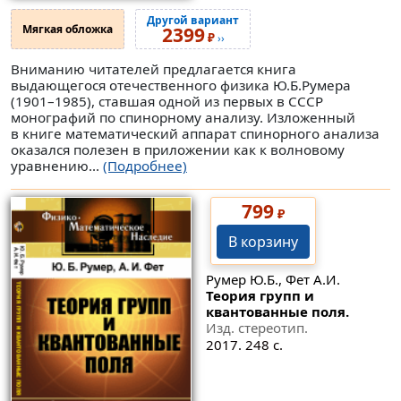
Другой вариант
Мягкая обложка
2399
₽
››
Вниманию читателей предлагается книга
выдающегося отечественного физика Ю.Б.Румера
(1901–1985), ставшая одной из первых в СССР
монографий по спинорному анализу. Изложенный
в книге математический аппарат спинорного анализа
оказался полезен в приложении как к волновому
уравнению...
(Подробнее)
799
₽
В корзину
Румер Ю.Б., Фет А.И.
Теория групп и
квантованные поля.
Изд. стереотип.
2017. 248 с.