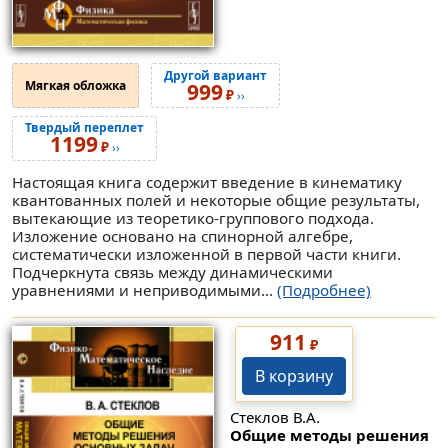
Другой вариант
Мягкая обложка
999
₽
››
Твердый переплет
1199
₽
››
Настоящая книга содержит введение в кинематику
квантованных полей и некоторые общие результаты,
вытекающие из теоретико-группового подхода.
Изложение основано на спинорной алгебре,
систематически изложенной в первой части книги.
Подчеркнута связь между динамическими
уравнениями и неприводимыми...
(Подробнее)
911
₽
В корзину
Стеклов В.А.
Общие методы решения