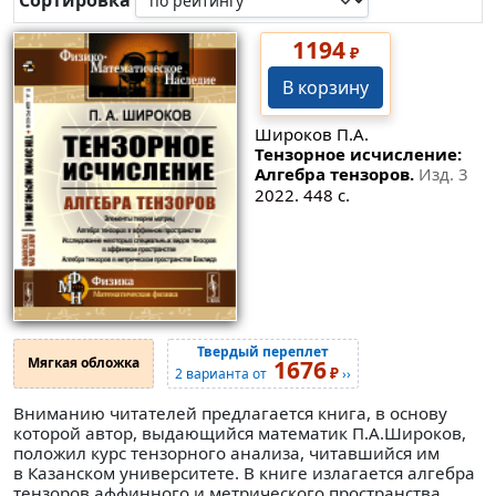
Сортировка
1194
₽
В корзину
Широков П.А.
Тензорное исчисление:
Алгебра тензоров.
Изд. 3
2022. 448 с.
Твердый переплет
Мягкая обложка
1676
₽
2 варианта от
››
Вниманию читателей предлагается книга, в основу
которой автор, выдающийся математик П.А.Широков,
положил курс тензорного анализа, читавшийся им
в Казанском университете. В книге излагается алгебра
тензоров аффинного и метрического пространства.