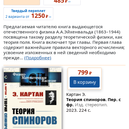
485
₽
››
Твердый переплет
1250
₽
2 варианта от
››
Предлагаемая читателю книга выдающегося
отечественного физика А.А.Эйхенвальда (1863–1944)
посвящена такому разделу теоретической физики, как
теория поля. Книга включает три главы. Первая глава
содержит важнейшие правила векторного исчисления;
усвоение изложенных в ней сведений необходимо
прежде...
(Подробнее)
799
₽
В корзину
Картан Э.
Теория спиноров. Пер. с
фр.
Изд. стереотип.
2023. 224 с.