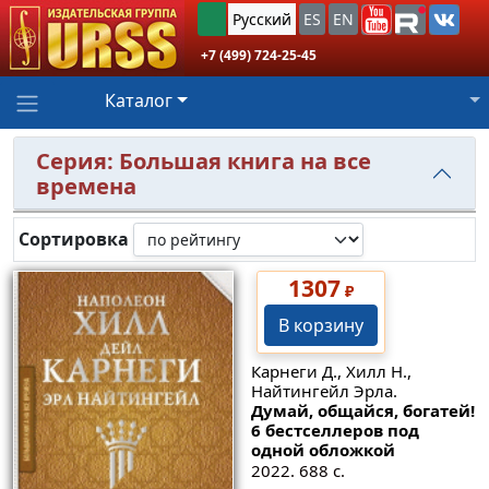
Русский
ES
EN
+7 (499) 724-25-45
Каталог
Серия: Большая книга на все
времена
Сортировка
1307
₽
В корзину
Карнеги Д., Хилл Н.,
Найтингейл Эрла.
Думай, общайся, богатей!
6 бестселлеров под
одной обложкой
2022. 688 с.