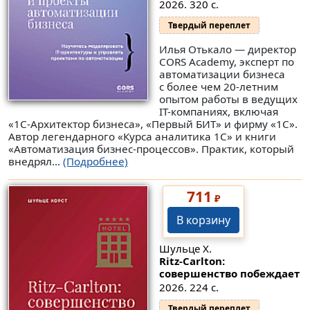
2026. 320 с.
Твердый переплет
Илья Отькало — директор
CORS Academy, эксперт по
автоматизации бизнеса
с более чем 20-летним
опытом работы в ведущих
IT-компаниях, включая
«1С-Архитектор бизнеса», «Первый БИТ» и фирму «1С».
Автор легендарного «Курса аналитика 1С» и книги
«Автоматизация бизнес-процессов». Практик, который
внедрял...
(Подробнее)
711
₽
В корзину
Шульце Х.
Ritz-Carlton:
совершенство побеждает
2026. 224 с.
Твердый переплет