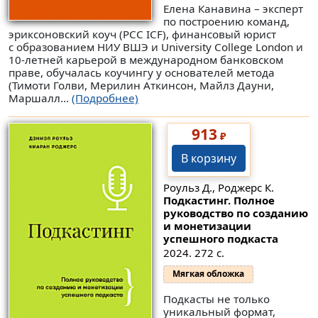
Елена Канавина – эксперт
по построению команд,
эриксоновский коуч (PCC ICF), финансовый юрист
с образованием НИУ ВШЭ и University College London и
10-летней карьерой в международном банковском
праве, обучалась коучингу у основателей метода
(Тимоти Голви, Мерилин Аткинсон, Майлз Дауни,
Маршалл...
(Подробнее)
913
₽
В корзину
Роульз Д., Роджерс К.
Подкастинг. Полное
руководство по созданию
и монетизации
успешного подкаста
2024. 272 с.
Мягкая обложка
Подкасты не только
уникальный формат,