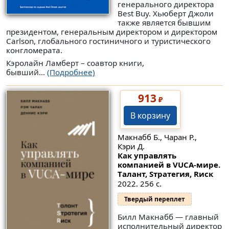
генерального директора
Best Buy. Хьюберт Джоли
также является бывшим
президентом, генеральным директором и директором
Carlson, глобального гостиничного и туристического
конгломерата.
Кэролайн Ламберт – соавтор книги,
бывший...
(Подробнее)
913
₽
В корзину
Макнабб Б., Чаран Р.,
Кэри Д.
Как управлять
компанией в VUCA-мире.
Tалант, Sтратегия, Rиск
2022. 256 с.
Твердый переплет
Билл Макнабб — главный
исполнительный директор