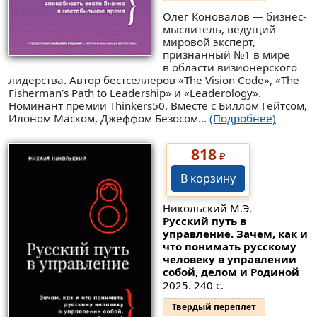
Олег Коновалов — бизнес-
мыслитель, ведущий
мировой эксперт,
признанный №1 в мире
в области визионерского
лидерства. Автор бестселлеров «The Vision Code», «The
Fisherman’s Path to Leadership» и «Leaderology».
Номинант премии Thinkers50. Вместе с Биллом Гейтсом,
Илоном Маском, Джеффом Безосом...
(Подробнее)
818
₽
В корзину
Никольский М.Э.
Русский путь в
управление. Зачем, как и
что понимать русскому
человеку в управлении
собой, делом и Родиной
2025. 240 с.
Твердый переплет