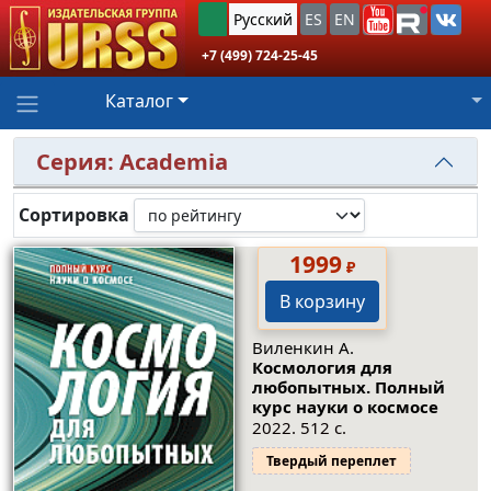
Русский
ES
EN
+7 (499) 724-25-45
Каталог
Серия: Academia
Сортировка
1999
₽
В корзину
Виленкин А.
Космология для
любопытных. Полный
курс науки о космосе
2022. 512 с.
Твердый переплет