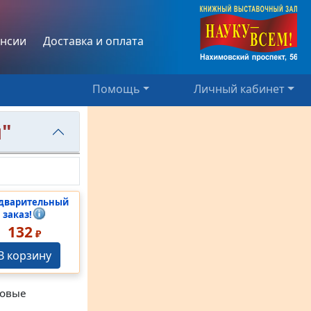
нсии
Доставка и оплата
Помощь
Личный кабинет
я"
дварительный
заказ!
132
₽
В корзину
новые