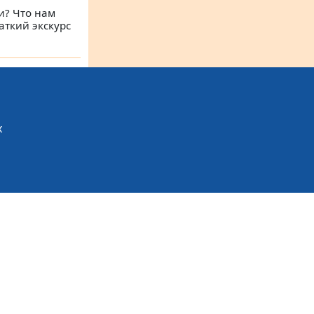
и? Что нам
аткий экскурс
х