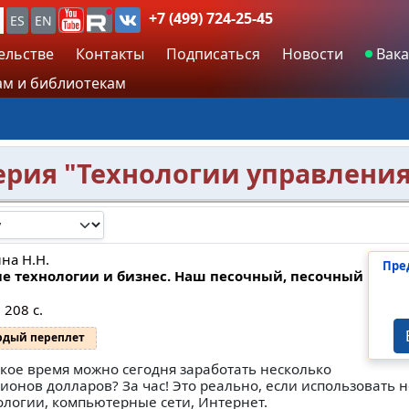
+7 (499) 724-25-45
ES
EN
ельстве
Контакты
Подписаться
Новости
Вака
м и библиотекам
 серия "Технологии управлени
на Н.Н.
Пре
е технологии и бизнес. Наш песочный, песочный
 208 с.
рдый переплет
акое время можно сегодня заработать несколько
ионов долларов? За час! Это реально, если использовать 
ологии, компьютерные сети, Интернет.