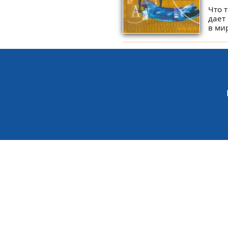
Что 
дает
в мир