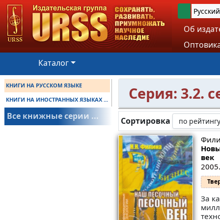
Русский
Об издат
Оптовика
Каталог
КНИГИ НА РУССКОМ ЯЗЫКЕ
Серия: 3.2.
КНИГИ НА ИНОСТРАННЫХ ЯЗЫКАХ ...
Все книжные серии ...
Сортировка
Фили
Новы
век
2005.
Тве
За к
милл
техн