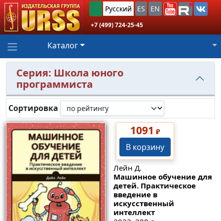
Русский
ES
EN
+7 (499) 724-25-45
Каталог
Серия: Школа юного
программиста
Сортировка
1091
₽
В корзину
Лейн Д.
Машинное обучение для
детей. Практическое
введение в
искусственный
интеллект