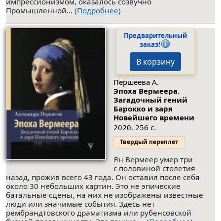
импрессионизмом, оказалось созвучно
Промышленной...
(Подробнее)
Предварительный
заказ!
В корзину
Першеева А.
Эпоха Вермеера.
Загадочный гений
Барокко и заря
Новейшего времени
2020. 256 с.
Твердый переплет
Ян Вермеер умер три
с половиной столетия
назад, прожив всего 43 года. Он оставил после себя
около 30 небольших картин. Это не эпические
батальные сцены, на них не изображены известные
люди или значимые события. Здесь нет
рембрандтовского драматизма или рубенсовской