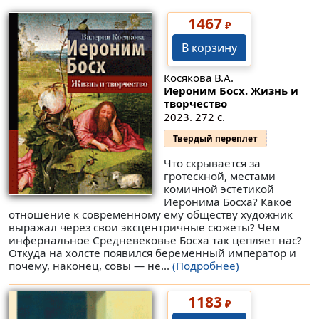
1467
₽
В корзину
Косякова В.А.
Иероним Босх. Жизнь и
творчество
2023. 272 с.
Твердый переплет
Что скрывается за
гротескной, местами
комичной эстетикой
Иеронима Босха? Какое
отношение к современному ему обществу художник
выражал через свои эксцентричные сюжеты? Чем
инфернальное Средневековье Босха так цепляет нас?
Откуда на холсте появился беременный император и
почему, наконец, совы — не...
(Подробнее)
1183
₽