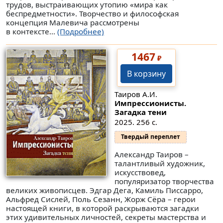
трудов, выстраивающих утопию «мира как
беспредметности». Творчество и философская
концепция Малевича рассмотрены
в контексте...
(Подробнее)
1467
₽
В корзину
Таиров А.И.
Импрессионисты.
Загадка тени
2025. 256 с.
Твердый переплет
Александр Таиров –
талантливый художник,
искусствовед,
популяризатор творчества
великих живописцев. Эдгар Дега, Камиль Писсарро,
Альфред Сислей, Поль Сезанн, Жорж Сёра – герои
настоящей книги, в которой раскрываются загадки
этих удивительных личностей, секреты мастерства и