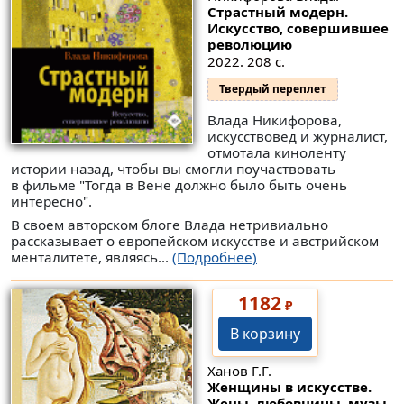
Страстный модерн.
Искусство, совершившее
революцию
2022. 208 с.
Твердый переплет
Влада Никифорова,
искусствовед и журналист,
отмотала киноленту
истории назад, чтобы вы смогли поучаствовать
в фильме "Тогда в Вене должно было быть очень
интересно".
В своем авторском блоге Влада нетривиально
рассказывает о европейском искусстве и австрийском
менталитете, являясь...
(Подробнее)
1182
₽
В корзину
Ханов Г.Г.
Женщины в искусстве.
Жены, любовницы, музы