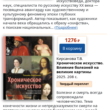
искусствоведа, доктора
наук, специалиста по русскому искусству ХХ века —
посвящена авангарду как художественному и
культурному феномену эпохи глубоких
трансформаций. Автор показывает, как художники
начала века обращались к образу «скифства»,
к поискам национальных...
(Подробнее)
1276
₽
В корзину
Кирсанова Т.В.
Хроническое искусство.
Влияние болезней на
великие картины
2025. 208 с.
Твердый переплет
Болезни и смерть всегда
сопровождали
человечество. Тема
конечности жизни и непредсказуемости смерти на