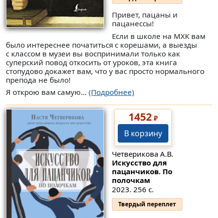
Привет, пацаны и
пацанессы!
Если в школе на МХК вам
было интереснее початиться с корешами, а выезды
с классом в музеи вы воспринимали только как
суперский повод откосить от уроков, эта книга
стопудово докажет вам, что у вас просто нормального
препода не было!
Я открою вам самую...
(Подробнее)
1452
₽
В корзину
Четверикова А.В.
Искусство для
пацанчиков. По
полочкам
2023. 256 с.
Твердый переплет