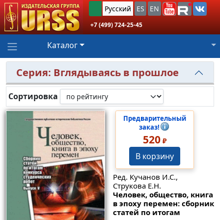
Русский
ES
EN
+7 (499) 724-25-45
Каталог
Серия: Вглядываясь в прошлое
Сортировка
Предварительный
заказ!
520
₽
В корзину
Ред. Кучанов И.С.,
Струкова Е.Н.
Человек, общество, книга
в эпоху перемен: сборник
статей по итогам