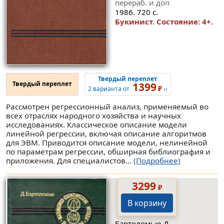
перераб. и доп
1986. 720 с.
Букинист.
Состояние: 4+
.
Твердый переплет
Твердый переплет
1399
₽
2 варианта от
››
Рассмотрен регрессионный анализ, применяемый во
всех отраслях народного хозяйства и научных
исследованиях. Классическое описание модели
линейной регрессии, включая описание алгоритмов
для ЭВМ. Приводится описание модели, нелинейной
по параметрам регрессии, обширная библиография и
приложения. Для специалистов...
(Подробнее)
3299
₽
В корзину
Бартоломью Д.