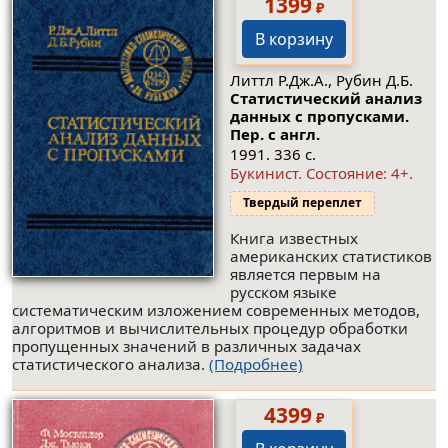
1399
₽
В корзину
Литтл Р.Дж.А., Рубин Д.Б.
Статистический анализ
данных с пропусками.
Пер. с англ.
1991. 336 с.
Букинист.
Состояние: 4+
.
Твердый переплет
Книга известных
американских статистиков
является первым на
русском языке
систематическим изложением современных методов,
алгоритмов и вычислительных процедур обработки
пропущенных значений в различных задачах
статистического анализа.
(Подробнее)
4399
₽