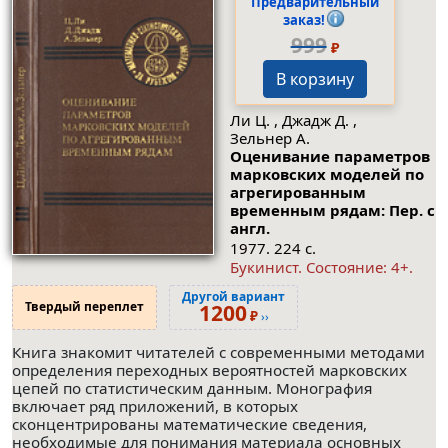
Предварительный
заказ!
999
₽
В корзину
Ли Ц. , Джадж Д. ,
Зельнер А.
Оценивание параметров
марковских моделей по
агрегированным
временным рядам: Пер. с
англ.
1977. 224 с.
Букинист.
Состояние: 4+
.
Другой вариант
Твердый переплет
1200
₽
››
Книга знакомит читателей с современными методами
определения переходных вероятностей марковских
цепей по статистическим данным. Монография
включает ряд приложений, в которых
сконцентрированы математические сведения,
необходимые для понимания материала основных