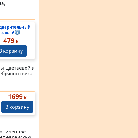
на,
дварительный
заказ!
479
₽
В корзину
ны Цветаевой и
ебряного века,
)
1699
₽
В корзину
граниченное
яет еврейскую