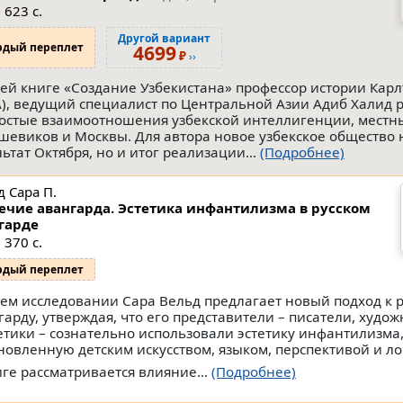
 623 с.
Другой вариант
рдый переплет
4699
₽
››
оей книге «Создание Узбекистана» профессор истории Кар
), ведущий специалист по Центральной Азии Адиб Халид 
остые взаимоотношения узбекской интеллигенции, местн
шевиков и Москвы. Для автора новое узбекское общество 
льтат Октября, но и итог реализации...
(Подробнее)
д Сара П.
ечие авангарда. Эстетика инфантилизма в русском
гардe
 370 с.
рдый переплет
оем исследовании Сара Вельд предлагает новый подход к 
гарду, утверждая, что его представители – писатели, худо
етики – сознательно использовали эстетику инфантилизма
новленную детским искусством, языком, перспективой и ло
иге рассматривается влияние...
(Подробнее)