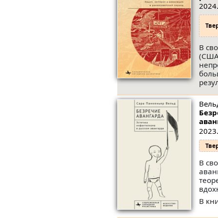
2024.
Тве
В св
(США
непр
боль
резу
Вель
Безр
аван
2023.
Тве
В св
аван
теор
вдох
В кн