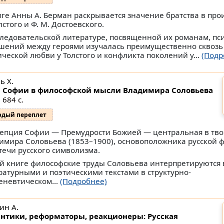
иге Анны А. Берман раскрывается значение братства в про
лстого и Ф. М. Достоевского.
следовательской литературе, посвященной их романам, пс
шений между героями изучалась преимущественно сквозь
ической любви у Толстого и конфликта поколений у...
(Подр
ь Х.
 Софии в философской мысли Владимира Соловьева
 684 с.
рдый переплет
епция Софии — Премудрости Божией — центральная в тво
имира Соловьева (1853–1900), основоположника русской 
течи русского символизма.
ой книге философские труды Соловьева интерпретируются в
ратурными и поэтическими текстами в структурно-
еневтическом...
(Подробнее)
ин А.
нтики, реформаторы, реакционеры: Русская