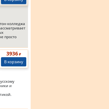
лтон-колледжа
рассматривает
ых
не просто
3936
₽
В корзину
русскому
жники и
,
гикой.