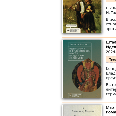
В кн
Н. То
В ис
отно
эрот
Штал
Идея
2024.
Тве
Конц
Влад
пред
В эт
лите
герм
Март
Рома