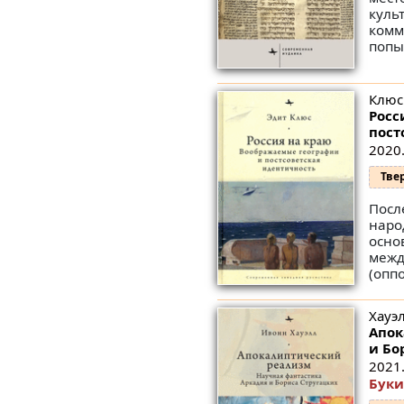
куль
комм
попы
Клюс
Росс
пост
2020.
Тве
Посл
наро
осно
межд
(оппо
Хауэл
Апок
и Бо
2021.
Буки