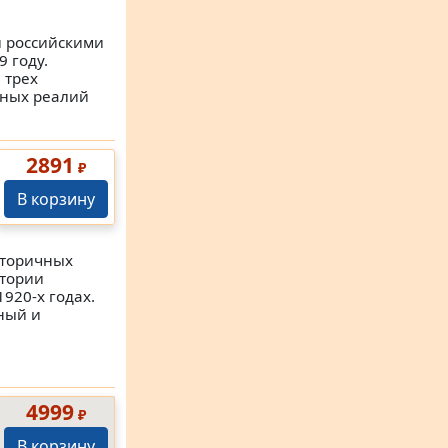
и российскими
 году.
 трех
рных реалий
2891
₽
В корзину
вторичных
стории
920-х годах.
ный и
4999
₽
В корзину