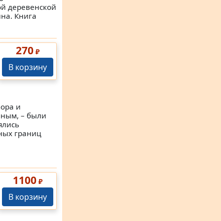
ой деревенской
на. Книга
270
₽
В корзину
ора и
мным, – были
ялись
ных границ
1100
₽
В корзину