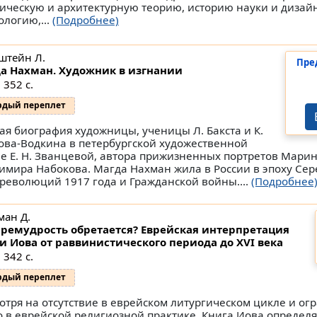
тическую и архитектурную теорию, историю науки и дизай
ологию,...
(Подробнее)
штейн Л.
Пре
а Нахман. Художник в изгнании
 352 с.
рдый переплет
ая биография художницы, ученицы Л. Бакста и К.
ова-Водкина в петербургской художественной
е Е. Н. Званцевой, автора прижизненных портретов Мари
имира Набокова. Магда Нахман жила в России в эпоху Сер
 революций 1917 года и Гражданской войны....
(Подробнее
ман Д.
премудрость обретается? Еврейская интерпретация
и Иова от раввинистического периода до XVI века
 342 с.
рдый переплет
отря на отсутствие в еврейском литургическом цикле и о
о в еврейской религиозной практике, Книга Иова определ