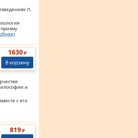
изведениях Л.
ихология
 призму
обнее)
1630
₽
В корзину
рчестве
философии и
месте с его
819
₽