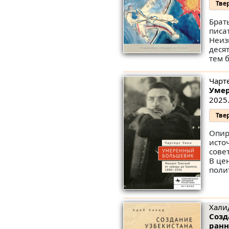
Тве
Брат
писа
Неиз
деся
тем 
Чарт
Умер
2025.
Тве
Опир
исто
сове
В це
поли
Хали
Созд
ранн