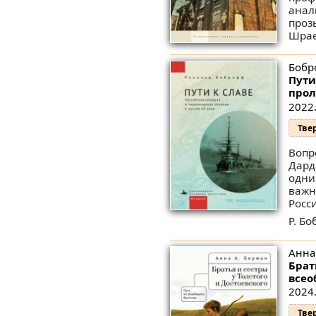
анал
проз
Шрае
Бобр
Пути
прол
2022.
Тве
Вопр
Дард
одни
важн
Росс
Р. Бо
Анна
Брат
всео
2024.
Тве