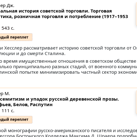
лер Дж.
альная история советской торговли. Торговая
тика, розничная торговля и потребление (1917–1953
 543 с.
рдый переплет
и Хесслер рассматривает историю советской торговли от О
люции и до смерти Сталина.
то время имущественные отношения в советском обществ
олько принципиально разных стадий, от военного коммун
алинской попытке минимизировать частный сектор экономи
р М.
семитизм и упадок русской деревенской прозы.
фьев, Белов, Распутин
 111 с.
рдый переплет
вой монографии русско-американского писателя и исследо
ессора Бостонского Колледжа Максима Д. Шраера подробн