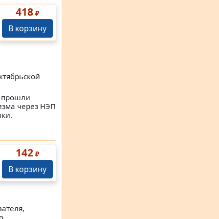
418
₽
В корзину
ктябрьской
е прошли
изма через НЭП
ки.
142
₽
В корзину
вателя,
о