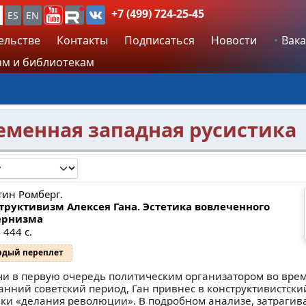
+7 (499) 724-25-45
ES
EN
ельстве
Контакты
Подписаться
Новости
Вака
м и библиотекам
еменная западная русистика
тин Ромберг.
труктивизм Алексея Гана. Эстетика вовлеченного
ернизма
 444 с.
рдый переплет
чи в первую очередь политическим организатором во вре
ранний советский период, Ган привнес в конструктивистски
ки «делания революции». В подробном анализе, затраги