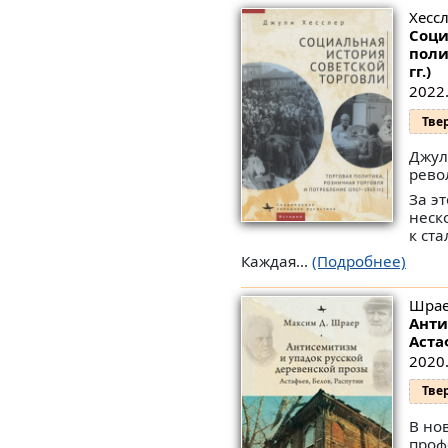
Хесс
Соци
поли
гг.)
2022.
Тве
Джул
рево
За э
неск
к ст
Каждая...
(Подробнее)
Шрае
Анти
Аста
2020.
Тве
В но
проф