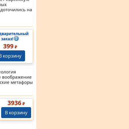
ных
едоточились на
дварительный
заказ!
399
₽
В корзину
еология
ое воображение
еские метафоры
3936
₽
В корзину