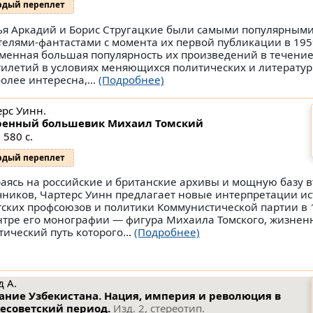
рдый переплет
ья Аркадий и Борис Стругацкие были самыми популярным
телями-фантастами с момента их первой публикации в 1959
менная большая популярность их произведений в течение
тилетий в условиях меняющихся политических и литерату
более интересна,...
(Подробнее)
ерс Уинн.
енный большевик Михаил Томский
 580 с.
рдый переплет
аясь на российские и британские архивы и мощную базу 
чников, Чартерс Уинн предлагает новые интерпретации и
тских профсоюзов и политики Коммунистической партии в 1
нтре его монографии — фигура Михаила Томского, жизнен
тический путь которого...
(Подробнее)
д А.
ание Узбекистана. Нация, империя и революция в
есоветский период.
Изд. 2, стереотип.