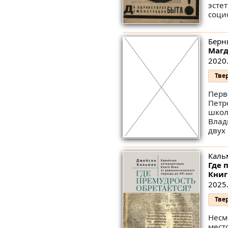
эсте
соци
Берн
Магд
2020.
Тве
Перв
Петр
школ
Влад
двух
Каль
Где 
Книг
2025.
Тве
Несм
мест