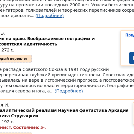
туру на протяжении последних 2000 лет. Усилия бесчислен
ентаторов, толкователей и творческих переписчиков соср
тках доказать...
(Подробнее)
 Э.
Пре
ия на краю. Воображаемые географии и
советская идентичность
 272 с.
рдый переплет
е распада Советского Союза в 1991 году русский
д переживал глубокий кризис идентичности. Советская ид
вывалась на вере в исторический прогресс, а постсоветск
у тем оказалось во власти территориальности. Географич
зиция севера и юга, а...
(Подробнее)
л И.
алиптический реализм Научная фантастика Аркадия
риса Стругацких
 192 с.
нист.
Состояние: 5-
.