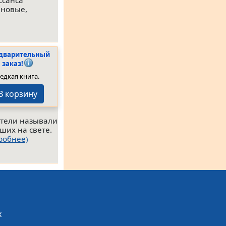
ссанса
 новые,
дварительный
заказ!
едкая книга.
В корзину
атели называли
ших на свете.
робнее)
х