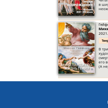
чита
в ши
неож
Гейф
Мике
2021.
Тве
В тр
худо
смер
его 
(А н