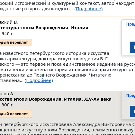
рокий исторический и культурный контекст, автор находит
иданные ракурсы для каждого...
(Подробнее)
вский В.
Пре
тектура эпохи Возрождения. Италия
 640 с.
рдый переплет
а известного петербургского историка искусства,
ока архитектуры, доктора искусствоведения В. Г.
вского — это первое и пока единственное издание на русск
ематически изложена история итальянской архитектуры от
ренессанса до Позднего Возрождения. Читателю
ставлена...
(Подробнее)
анов А.
Пре
сство эпохи Возрождения. Италия. XIV-XV века
 800 с.
рдый переплет
и петербургского искусствоведа Александра Викторовича 
ященные искусству эпохи Возрождения, неизменно польз