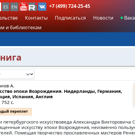
+7 (499) 724-25-45
ES
EN
ельстве
Контакты
Подписаться
Новости
Вака
м и библиотекам
книга
анов А.
сство эпохи Возрождения. Нидерланды, Германия,
ция, Испания, Англия
 752 с.
рдый переплет
и петербургского искусствоведа Александра Викторовича 
ященные искусству эпохи Возрождения, неизменно польз
телей. Помещая творчество прославленных мастеров Рене