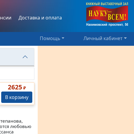
нсии
Доставка и оплата
Помощь
Личный кабинет
2625
₽
В корзину
Степанова,
уются любовью
ссанса