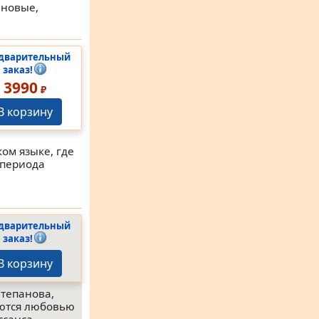
 новые,
дварительный
заказ!
3990
₽
В корзину
ом языке, где
 периода
дварительный
заказ!
В корзину
Степанова,
уются любовью