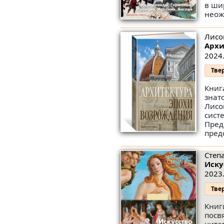
в ши
неож
Лисо
Архи
2024.
Тве
Книг
знат
Лисо
сист
Пред
пред
Степ
Иску
2023.
Тве
Книг
посв