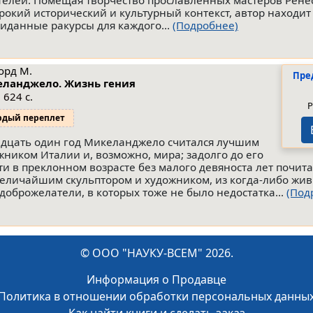
телей. Помещая творчество прославленных мастеров Рене
рокий исторический и культурный контекст, автор находит
иданные ракурсы для каждого...
(Подробнее)
орд М.
Пре
ланджело. Жизнь гения
 624 с.
Р
рдый переплет
идцать один год Микеланджело считался лучшим
жником Италии и, возможно, мира; задолго до его
ти в преклонном возрасте без малого девяноста лет почит
величайшим скульптором и художником, из когда-либо жив
едоброжелатели, в которых тоже не было недостатка...
(Под
© ООО "НАУКУ-ВСЕМ" 2026.
Информация о Продавце
Политика в отношении обработки персональных данны
Как найти книги и сделать заказ