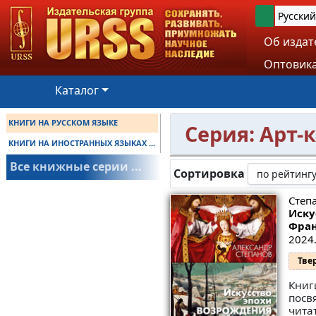
Русский
Об издат
Оптовика
Каталог
КНИГИ НА РУССКОМ ЯЗЫКЕ
Серия: Арт-
КНИГИ НА ИНОСТРАННЫХ ЯЗЫКАХ ...
Все книжные серии ...
Сортировка
Степ
Иску
Фран
2024.
Тве
Книг
посв
чита