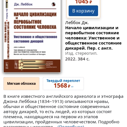
1045
₽
В корзину
Леббок Дж.
Начало цивилизации и
первобытное состояние
человека: Умственное и
общественное состояние
дикарей. Пер. с англ.
Изд. стереотип.
2022. 384 с.
Твердый переплет
Мягкая обложка
1568
₽
››
В книге известного английского археолога и этнографа
Джона Леббока (1834–1913) описываются нравы,
обычаи и общественное состояние современных
автору дикарей, то есть людей, из которых состоят
племена, находящиеся на первом из этапов
цивилизации, пройденных человечеством. Подробно
рассмотрены искусство...
(Подробнее)