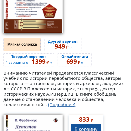
Другой вариант
Мягкая обложка
949
₽
››
Твердый переплет
Онлайн-книга
1399
699
₽
₽
4 варианта от
››
››
Вниманию читателей предлагается классический
учебник по истории первобытного общества, авторы
которого — антрополог, историк и археолог, академик
АН СССР В.П.Алексеев и историк, этнограф, доктор
исторических наук А.И.Першиц. В книге обобщены
данные о становлении человека и общества,
коллективистской...
(Подробнее)
833
₽
В корзину