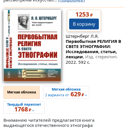
1253
₽
В корзину
Штернберг Л.Я.
Первобытная РЕЛИГИЯ В
СВЕТЕ ЭТНОГРАФИИ:
Исследования, статьи,
лекции.
Изд. стереотип.
2022. 592 с.
Мягкая обложка
Мягкая обложка
629
₽
2 варианта от
››
Твердый переплет
1768
₽
››
Вниманию читателей предлагается книга
выдающегося отечественного этнографа