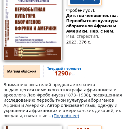
Фробениус Л.
Детство человечества:
Первобытная культура
аборигенов Африки и
Америки. Пер. с нем.
Изд. стереотип.
2023. 376 с.
Твердый переплет
Мягкая обложка
1290
₽
››
Вниманию читателей предлагается книга
выдающегося немецкого этнографа-африканиста и
археолога Лео Фробениуса (1873–1938), посвященная
исследованию первобытной культуры аборигенов
Африки и Америки. Автор описывает язык, одежду и
украшения африканских и американских дикарей, их
ритуалы, связанные...
(Подробнее)