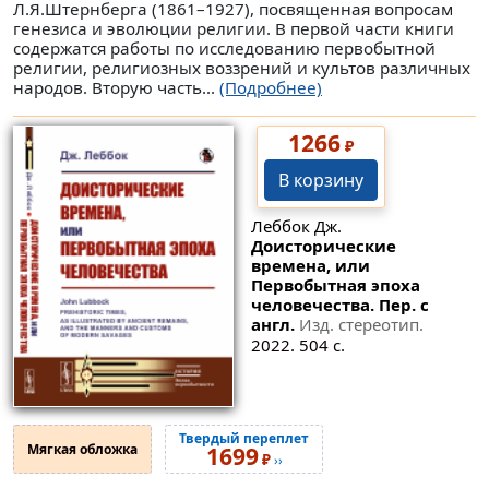
Л.Я.Штернберга (1861–1927), посвященная вопросам
генезиса и эволюции религии. В первой части книги
содержатся работы по исследованию первобытной
религии, религиозных воззрений и культов различных
народов. Вторую часть...
(Подробнее)
1266
₽
В корзину
Леббок Дж.
Доисторические
времена, или
Первобытная эпоха
человечества. Пер. с
англ.
Изд. стереотип.
2022. 504 с.
Твердый переплет
Мягкая обложка
1699
₽
››