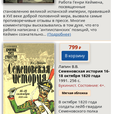
Работа Генри Кеймена,
посвященные
становлению великой испанской империи, правившей
в XVI веке доброй половиной мира, вызвала самые
противоречивые отзывы в прессе. Многие
комментаторы высказывались в том духе, что его
работа написана с `антииспанских` позиций, что
Кеймен сознательно...
(Подробнее)
799
₽
В корзину
Лапин В.В.
Семеновская история 16-
18 октября 1820 года
1991. 256 с.
Букинист.
Состояние: 4+
.
Мягкая обложка
В октябре 1820 года
солдаты лейб-гвардии
Семеновского полка