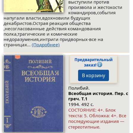
выступили против
произвола и жестокости
командиров,события
напугали власти,вдохновили будущих
декабристов.Острая реакция общества
,несогласованные действия командования
полка,трагические и комические
недоразумения,интриги придворных-все на
страницах...
(Подробнее)
Предварительный
заказ!
В корзину
Полибий.
Всеобщая история. Пер. с
греч.
Т.1
1994. 492 с.
СОСТОЯНИЕ: 4+. Блок
текста: 5. Обложка: 4+. Все
последующие издания —
стереотипные.