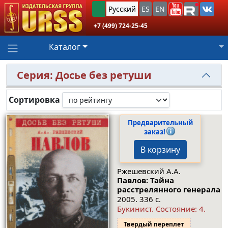
Русский
ES
EN
+7 (499) 724-25-45
Каталог
Серия: Досье без ретуши
Сортировка
Предварительный
заказ!
В корзину
Ржешевский А.А.
Павлов: Тайна
расстрелянного генерала
2005. 336 с.
Букинист.
Состояние: 4
.
Твердый переплет