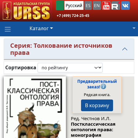
Русский
ES
EN
+7 (499) 724-25-45
Каталог
Серия: Толкование источников
права
Сортировка
Предварительный
заказ!
Редкая книга.
В корзину
Ред. Честнов И.Л.
Постклассическая
онтология права:
монография