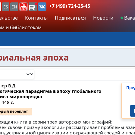
+7 (499) 724-25-45
ES
EN
ельстве
Контакты
Подписаться
Новости
Вака
м и библиотекам
риальная эпоха
ер В.Д.
Пре
огическая парадигма в эпоху глобального
иса миропорядка
 448 с.
рдый переплет
оящая книга в серии трех авторских монографий:
 век сквозь призму экологии» рассматривает проблемы вз
индустриальной цивилизации с окружающей средой и пра