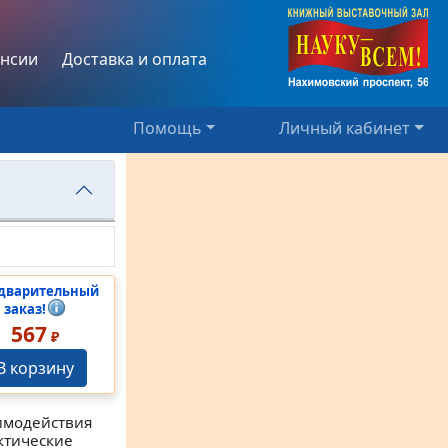
нсии
Доставка и оплата
Помощь
Личный кабинет
дварительный
заказ!
567
₽
В корзину
аимодействия
ктические