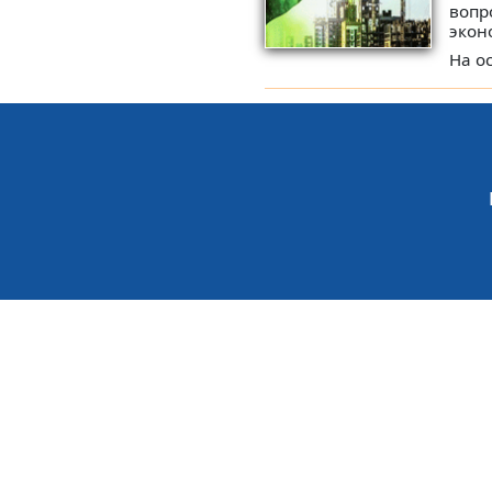
вопр
экон
На ос