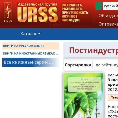
Русский
Об издат
Оптовика
Каталог
КНИГИ НА РУССКОМ ЯЗЫКЕ
Постиндуст
КНИГИ НА ИНОСТРАННЫХ ЯЗЫКАХ ...
Все книжные серии ...
Сортировка
Кальн
Экол
криз
2022.
Тве
Наст
«XXI
пост