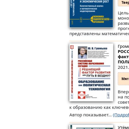
Тве
Цель
моно
разв
прог
представлены математичес
Гром
РОС
факт
ПОЛ
2021.
Мяг
Впер
на п
сове
к образованию как ключев
Автор показывает...
(Подро
Утёмо