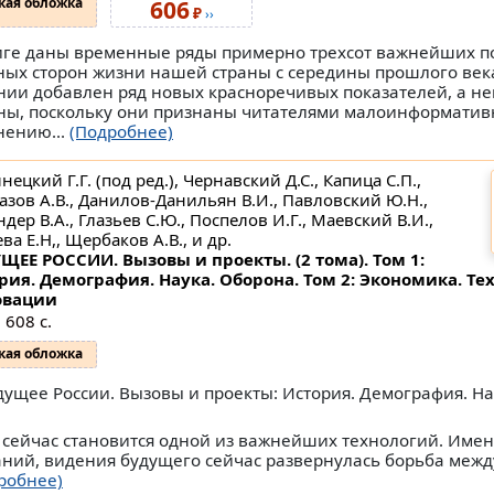
кая обложка
606
₽
››
иге даны временные ряды примерно трехсот важнейших п
ных сторон жизни нашей страны с середины прошлого века
нии добавлен ряд новых красноречивых показателей, а н
ны, поскольку они признаны читателями малоинформати
нению...
(Подробнее)
ецкий Г.Г. (под ред.), Чернавский Д.С., Капица С.П.,
азов А.В., Данилов-Данильян В.И., Павловский Ю.Н.,
дер В.А., Глазьев С.Ю., Поспелов И.Г., Маевский В.И.,
ва Е.Н,, Щербаков А.В., и др.
ЩЕЕ РОССИИ. Вызовы и проекты. (2 тома). Том 1:
рия. Демография. Наука. Оборона. Том 2: Экономика. Те
овации
 608 с.
кая обложка
удущее России. Вызовы и проекты: История. Демография. На
сейчас становится одной из важнейших технологий. Имен
аний, видения будущего сейчас развернулась борьба ме
робнее)