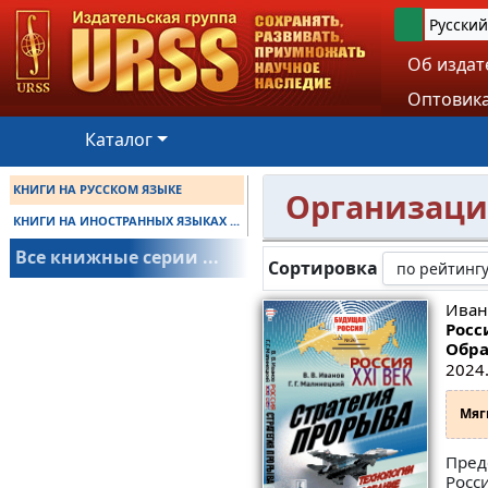
Русский
Об издат
Оптовика
Каталог
КНИГИ НА РУССКОМ ЯЗЫКЕ
Организаци
КНИГИ НА ИНОСТРАННЫХ ЯЗЫКАХ ...
Все книжные серии ...
Сортировка
Ивано
Росс
Обра
2024.
Мяг
Пред
Росс