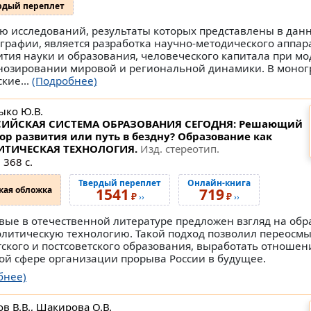
рдый переплет
ю исследований, результаты которых представлены в дан
графии, является разработка научно-методического аппара
ития науки и образования, человеческого капитала при м
нозировании мировой и региональной динамики. В моно
кие...
(Подробнее)
ыко Ю.В.
СИЙСКАЯ СИСТЕМА ОБРАЗОВАНИЯ СЕГОДНЯ: Решающий
ор развития или путь в бездну? Образование как
ИТИЧЕСКАЯ ТЕХНОЛОГИЯ.
Изд. стереотип.
 368 с.
Твердый переплет
Онлайн-книга
кая обложка
1541
719
₽
₽
››
››
вые в отечественной литературе предложен взгляд на обр
олитическую технологию. Такой подход позволил переосм
тского и постсоветского образования, выработать отношен
ой сфере организации прорыва России в будущее.
бнее)
в В.В., Шакирова О.В.