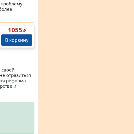
 проблему
более
1055
₽
В корзину
 своей
не отразиться
ная реформа
рстве и