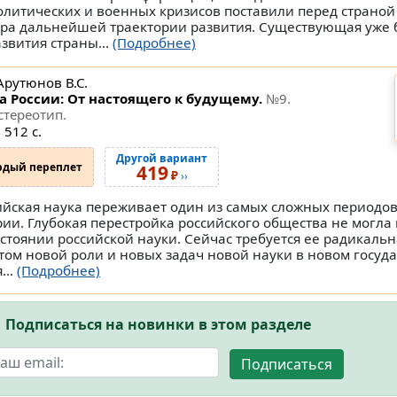
олитических и военных кризисов поставили перед страной
ра дальнейшей траектории развития. Существующая уже 
звития страны...
(Подробнее)
Арутюнов В.С.
а России: От настоящего к будущему.
№9
.
стереотип.
 512 с.
Другой вариант
рдый переплет
419
₽
››
ийская наука переживает один из самых сложных периодов
рии. Глубокая перестройка российского общества не могла 
остоянии российской науки. Сейчас требуется ее радикаль
етом новой роли и новых задач новой науки в новом госуда
...
(Подробнее)
Подписаться на новинки в этом разделе
Подписаться