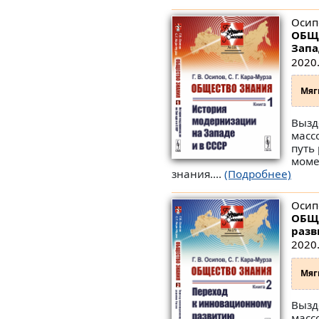
Осипо
ОБЩЕ
Запа
2020.
Мяг
Вызд
масс
путь
моме
знания....
(Подробнее)
Осипо
ОБЩЕ
разв
2020.
Мяг
Вызд
масс