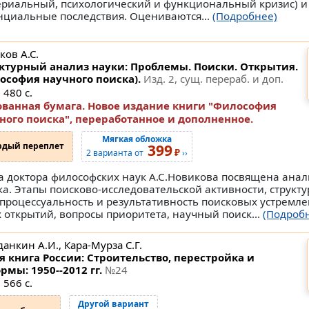
ериальный, психологический и функциональный кризис) и
нциальные последствия. Оцениваются...
(Подробнее)
ков А.С.
ктурный анализ науки: Проблемы. Поиски. Открытия.
ософия научного поиска).
Изд. 2, сущ. перераб. и доп.
 480 с.
ванная бумага. Новое издание книги "Философия
ного поиска", переработанное и дополненное.
Мягкая обложка
рдый переплет
399
₽
2 варианта от
››
а доктора философских наук А.С.Новикова посвящена анал
ка. Этапы поисково-исследовательской активности, структу
процессуальность и результативность поисковых устремле
х открытий, вопросы приоритета, научный поиск...
(Подроб
анкин А.И., Кара-Мурза С.Г.
я книга России: Строительство, перестройка и
рмы: 1950--2012 гг.
№24
 566 с.
Другой вариант