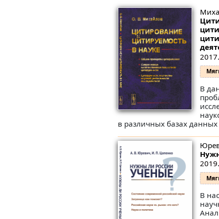
Миха
Цити
цити
цити
деят
2017.
Мяг
В да
проб
иссл
наук
в различных базах данных 
Юрев
Нужн
2019.
Мяг
В на
науч
Анал