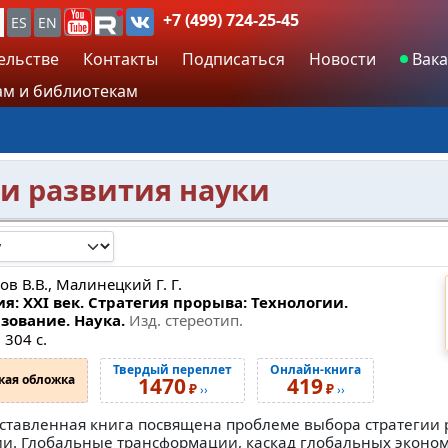
+7 (499) 724-25-45
ES
EN
ельстве
Контакты
Подписаться
Новости
Вака
м и библиотекам
и развития науки
в В.В., Малинецкий Г. Г.
ия: XXI век. Стратегия прорыва: Технологии.
зование. Наука.
Изд. стереотип.
 304 с.
Твердый переплет
Онлайн-книга
кая обложка
1470
419
₽
₽
››
››
ставленная книга посвящена проблеме выбора стратегии 
ии. Глобальные трансформации, каскад глобальных эконом