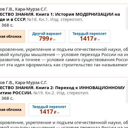
в Г.В., Кара-Мурза С.Г.
СТВО ЗНАНИЯ. Книга 1: История МОДЕРНИЗАЦИИ на
де и в СССР.
№18
. Кн.1. Изд. стереотип.
 368 с.
Другой вариант
Твердый переплет
кая обложка
799
1417
₽
₽
››
››
оровление, укрепление и подъем отечественной науки, о
овой культуры мышления --- условие перехода России на
 развития, а точнее --- условие самого существования Росс
нт эта идея оформилась как строительство так называемо
в Г.В., Кара-Мурза С.Г.
СТВО ЗНАНИЯ. Книга 2: Переход к ИННОВАЦИОННОМУ
итию РОССИИ.
№19
. Кн.2. Изд. стереотип.
 368 с.
Твердый переплет
кая обложка
1417
₽
››
оровление, укрепление и подъем отечественной науки, о
овой культуры мышления --- условие перехода России на