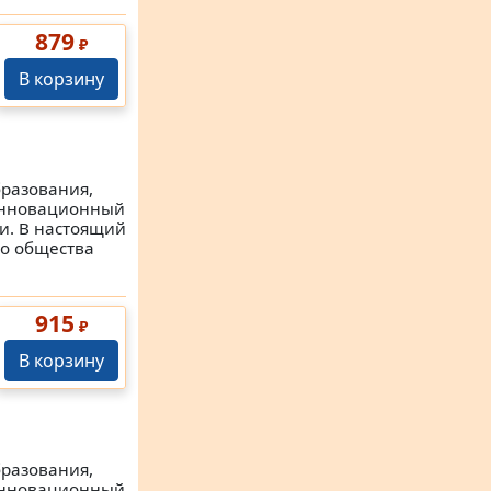
879
₽
В корзину
бразования,
 инновационный
ии. В настоящий
го общества
915
₽
В корзину
бразования,
 инновационный