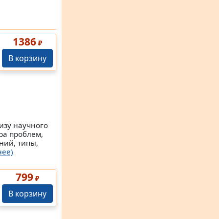
1386
₽
В корзину
изу научного
ра проблем,
ний, типы,
нее)
799
₽
В корзину