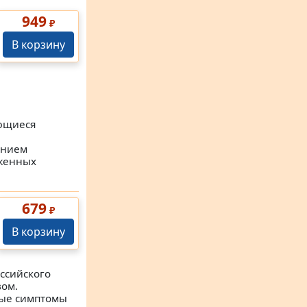
949
₽
В корзину
ющиеся
анием
аженных
679
₽
В корзину
ссийского
вом.
ные симптомы