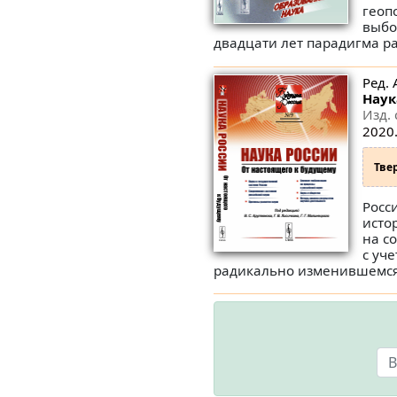
геоп
выбо
двадцати лет парадигма ра
Ред. 
Наук
Изд. 
2020.
Тве
Росс
исто
на с
с уч
радикально изменившемся