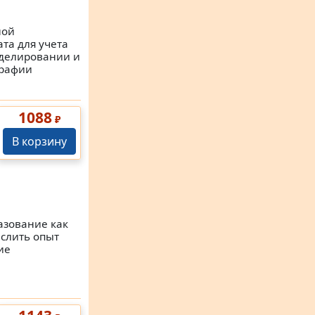
ной
та для учета
оделировании и
графии
1088
₽
В корзину
азование как
ыслить опыт
ие