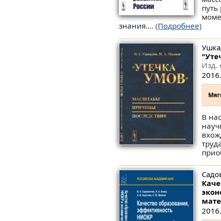
путь
моме
знания....
(Подробнее)
Ушкал
"Уте
Изд. 
2016.
Мяг
В на
науч
вхож
труд
прио
Садов
Каче
экон
мате
2016.