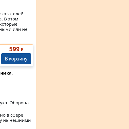
оказателей
. В этом
екоторые
вными или не
599
₽
В корзину
хника.
ука. Оборона.
но в сфере
жду нынешними