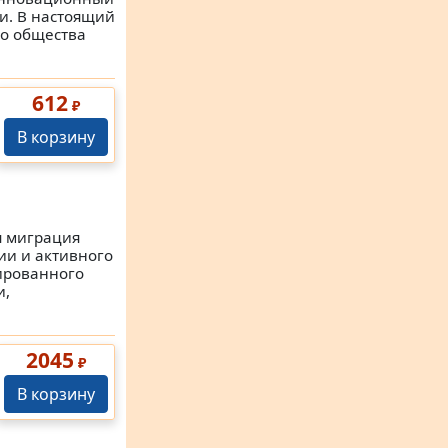
ии. В настоящий
го общества
612
₽
В корзину
я миграция
ии и активного
ированного
и,
2045
₽
В корзину