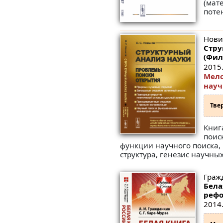
(мат
поте
Нови
Стру
(Фил
2015.
Мело
науч
Тве
Книг
поис
функции научного поиска, 
структура, генезис научны
Гражд
Бела
рефо
2014.