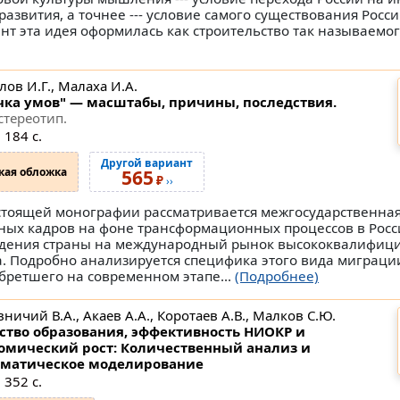
 развития, а точнее --- условие самого существования Росс
нт эта идея оформилась как строительство так называемо
ов И.Г., Малаха И.А.
чка умов" — масштабы, причины, последствия.
стереотип.
 184 с.
Другой вариант
кая обложка
565
₽
››
стоящей монографии рассматривается межгосударственна
ных кадров на фоне трансформационных процессов в Росс
дения страны на международный рынок высококвалифиц
а. Подробно анализируется специфика этого вида миграци
бретшего на современном этапе...
(Подробнее)
ничий В.А., Акаев А.А., Коротаев А.В., Малков С.Ю.
ство образования, эффективность НИОКР и
омический рост: Количественный анализ и
матическое моделирование
 352 с.