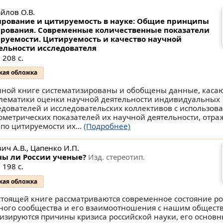
йлов О.В.
рование и цитируемость в науке: Общие принципы
рования. Современные количественные показатели
руемости. Цитируемость и качество научной
ельности исследователя
 208 с.
кая обложка
нной книге систематизированы и обобщены данные, каса
лематики оценки научной деятельности индивидуальных
едователей и исследовательских коллективов с использов
ометрических показателей их научной деятельности, отр
по цитируемости их...
(Подробнее)
ич А.В., Цапенко И.П.
ы ли России ученые?
Изд. стереотип.
 198 с.
кая обложка
стоящей книге рассматриваются современное состояние ро
ного сообщества и его взаимоотношения с нашим общест
изируются причины кризиса российской науки, его основ