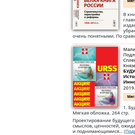
Мяг
В кн
глав
изда
убра
очень понятными. По срав
Малин
Подл
Сплен
Князе
БУДУ
Исто
Инн
2019.
Мяг
1. Б
Мягкая обложка. 264 стр.
Проектирование будущего 
смыслов, ценностей, ожид
и поднимающимися...
(Под