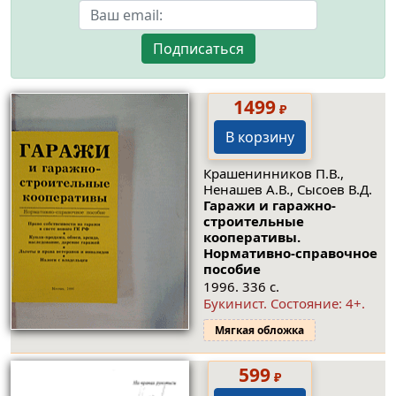
Подписаться
1499
₽
В корзину
Крашенинников П.В.,
Ненашев А.В., Сысоев В.Д.
Гаражи и гаражно-
строительные
кооперативы.
Нормативно-справочное
пособие
1996. 336 с.
Букинист.
Состояние: 4+
.
Мягкая обложка
599
₽