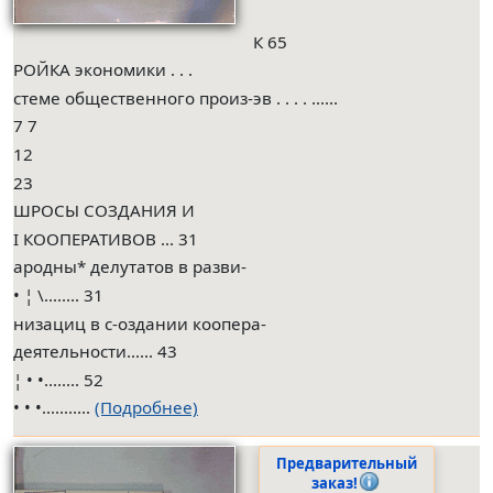
К 65
РОЙКА экономики . . .
стеме общественного произ-эв . . . . ......
7 7
12
23
ШРОСЫ СОЗДАНИЯ И
I КООПЕРАТИВОВ ... 31
ародны* делутатов в разви-
• ¦ \........ 31
низациц в с-оздании коопера-
деятельности...... 43
¦ • •........ 52
• • •...........
(Подробнее)
Предварительный
заказ!