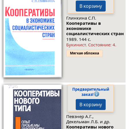
В корзину
Глинкина С.П.
Кооперативы в
экономике
социалистических стран
1989. 144 с.
Букинист.
Состояние: 4
.
Мягкая обложка
Предварительный
заказ!
В корзину
Певзнер А.Г.,
Декельман Л.Б. и др.
Кооперативы нового