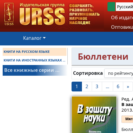
Русский
Об издат
Оптовика
Каталог
КНИГИ НА РУССКОМ ЯЗЫКЕ
Бюллетени
КНИГИ НА ИНОСТРАННЫХ ЯЗЫКАХ ...
Все книжные серии ...
Сортировка
1
2
3
...
6
»
Ред. 
В за
2013.
Мяг
Бюлл