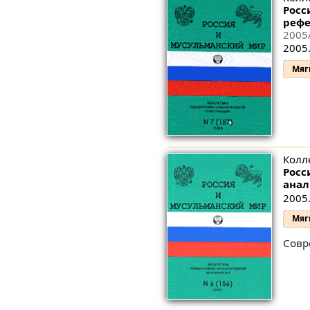
Росс
рефе
2005
2005.
Мяг
Колл
Росс
анал
2005.
Мяг
Совр