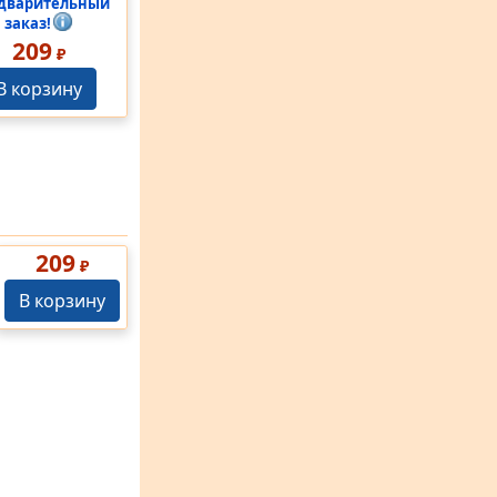
дварительный
заказ!
209
₽
В корзину
209
₽
В корзину