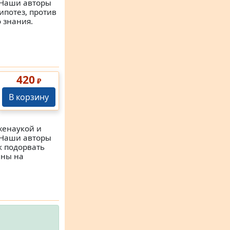
 Наши авторы
ипотез, против
 знания.
420
₽
В корзину
женаукой и
 Наши авторы
к подорвать
ены на