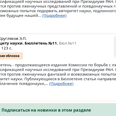
сификацией научных исследований при Президиуме РАН.
тся против лженаучных представлений и псевдонаучных г
озможных попыток подорвать авторитет науки, подлинного
ее будущее нашей...
(Подробнее)
Кругляков Э.П.
щиту науки. Бюллетень №11.
Бюл.№11
 123 с.
кая обложка
етень - продолжающееся издание Комиссии по борьбе с л
сификацией научных исследований при Президиуме РАН.
тся против лженаучных фантазий и всевозможных попыто
ритет науки. Публикующиеся в Бюллетене статьи направл
блачение псевдонауки,...
(Подробнее)
Подписаться на новинки в этом разделе