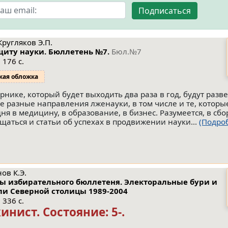
Подписаться
Кругляков Э.П.
щиту науки. Бюллетень №7.
Бюл.№7
 176 с.
кая обложка
орнике, который будет выходить два раза в год, будут разв
е разные направления лженауки, в том числе и те, котор
дня в медицину, в образование, в бизнес. Разумеется, в сб
щаться и статьи об успехах в продвижении науки...
(Подро
ов К.Э.
ы избирательного бюллетеня. Электоральные бури и
и Северной столицы 1989-2004
 336 с.
кинист.
Состояние: 5-
.