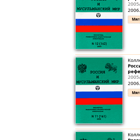
2005
2006.
Мяг
Колл
Росс
рефе
2005
2006.
Мяг
Колл
Росс