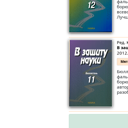
фаль
борю
всев
Лучш
Ред. 
В за
2012.
Мяг
Бюлл
фаль
борю
авто
разо