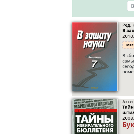
Ред. 
В за
2010.
Мяг
В сб
самы
сего
поме
Аксен
Тайн
штил
2008.
Бу