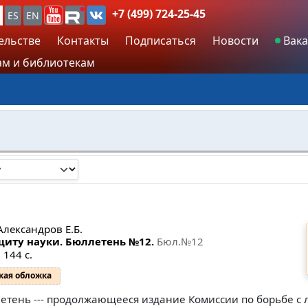
+7 (499) 724-25-45
ES
EN
ельстве
Контакты
Подписаться
Новости
Вака
м и библиотекам
Александров Е.Б.
щиту науки. Бюллетень №12.
Бюл.№12
 144 с.
кая обложка
етень --- продолжающееся издание Комиссии по борьбе с 