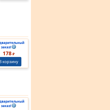
дварительный
заказ!
178
₽
В корзину
дварительный
заказ!