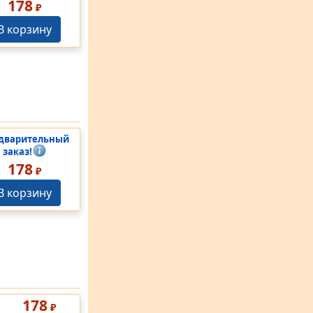
178
₽
В корзину
дварительный
заказ!
178
₽
В корзину
178
₽