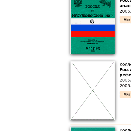
анал
2006.
Мяг
Колл
Росс
рефе
2005
2005.
Мяг
Колл