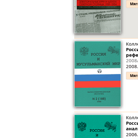
Мяг
Колл
Росс
рефе
2008
2008.
Мяг
Колл
Росс
анал
2006.