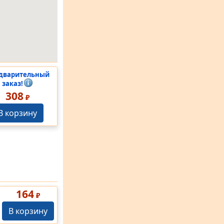
дварительный
заказ!
308
₽
В корзину
164
₽
В корзину