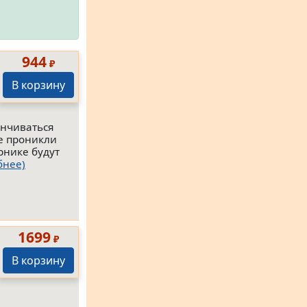
944
₽
В корзину
енчиваться
ые проникли
орнике будут
бнее)
1699
₽
В корзину