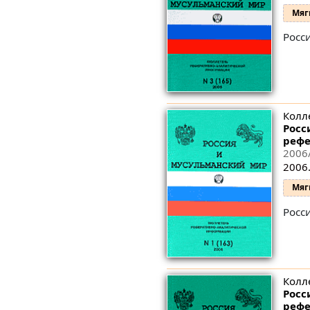
Мяг
Росс
Колл
Росс
рефе
2006
2006.
Мяг
Росс
Колл
Росс
рефе