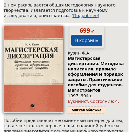
В нем раскрывается общая методология научного
творчества, излагается подготовка к научному
исследованию, описывается...
(Подробнее)
699
₽
В корзину
Кузин Ф.А.
Магистерская
диссертация. Методика
написания, правила
оформления и порядок
защиты. Практическое
пособие для студентов-
магистрантов
1997. 304 с.
Букинист.
Состояние: 4
.
Мягкая обложка
Пособие представляет несомненный интерес для тех,
кто делает только первые шаги в научной работе и
впервые знакомится с основами научного творчества.