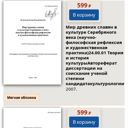
599
₽
В корзину
Мир древних славян в
культуре Серебряного
века (научно-
философская рефлексия
и художественная
практика)24.00.01 Теория
и история
культурыАвтореферат
диссертации на
соискание ученой
степени
кандидатакультурологии
2007.
Мягкая обложка
599
₽
В корзину