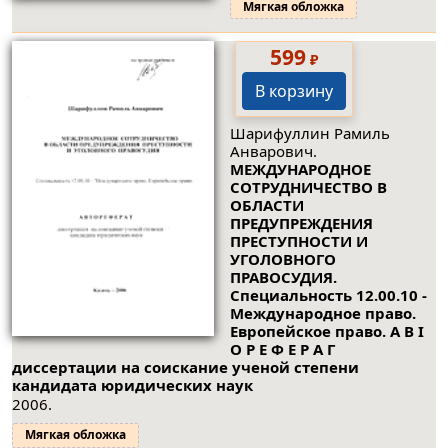
Мягкая обложка
599
₽
В корзину
Шарифуллин Рамиль
Анварович.
МЕЖДУНАРОДНОЕ
СОТРУДНИЧЕСТВО В
ОБЛАСТИ
ПРЕДУПРЕЖДЕНИЯ
ПРЕСТУПНОСТИ И
УГОЛОВНОГО
ПРАВОСУДИЯ.
Специальность 12.00.10 -
Международное право.
Европейское право. А В I
О Р Е Ф Е Р А Г
диссертации на соискание ученой степени
кандидата юридических наук
2006.
Мягкая обложка