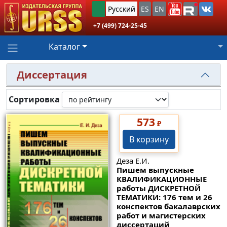
Русский
ES
EN
+7 (499) 724-25-45
Каталог
Диссертация
Сортировка
573
₽
В корзину
Деза Е.И.
Пишем выпускные
КВАЛИФИКАЦИОННЫЕ
работы ДИСКРЕТНОЙ
ТЕМАТИКИ: 176 тем и 26
конспектов бакалаврских
работ и магистерских
диссертаций