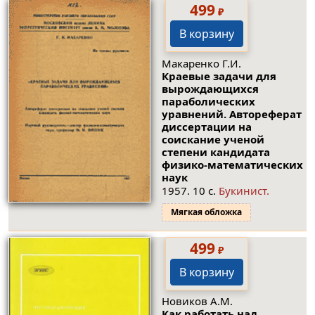
499
₽
В корзину
Макаренко Г.И.
Краевые задачи для
вырождающихся
параболических
уравнений. Автореферат
диссертации на
соискание ученой
степени кандидата
физико-математических
наук
1957. 10 с.
Букинист.
Мягкая обложка
499
₽
В корзину
Новиков A.M.
Как работать над