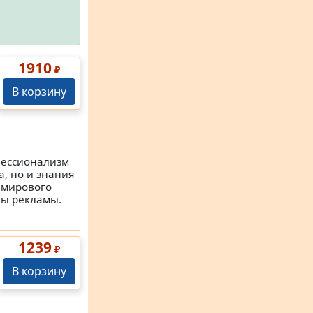
1910
₽
В корзину
фессионализм
а, но и знания
 мирового
лы рекламы.
1239
₽
В корзину