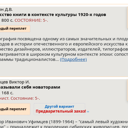
н Д.В.
сство книги в контексте культуры 1920-х годов
 800 с.
СОСТОЯНИЕ: 5-.
рдый переплет
графия посвящена одному из самых значительных и плод
одов в истории отечественного и европейского искусства к
чество дизайнеров, иллюстраторов, издателей, типографов
матривается в широком культурном контексте эпохи: сопос
раммы традиционалистов...
(Подробнее)
цев Виктор И.
азывали себя новаторами
 168 с.
нист.
Состояние: 5-
.
Другой вариант
рдый переплет
Предварительный заказ!
››
ор Иванович Уфимцев (1899-1964) – "самый левый художни
ии" – принадлежит к поколению сибирских живописцев, поэ