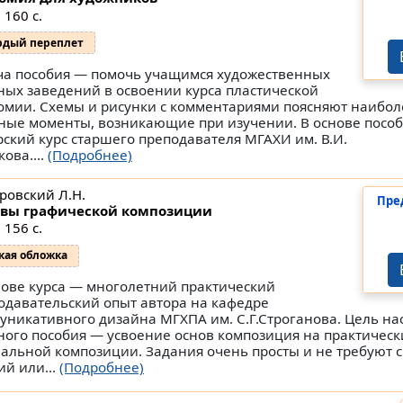
 160 с.
рдый переплет
ча пособия — помочь учащимся художественных
ных заведений в освоении курса пластической
омии. Схемы и рисунки с комментариями поясняют наибо
ные моменты, возникающие при изучении. В основе посо
рский курс старшего преподавателя МГАХИ им. В.И.
ова....
(Подробнее)
ровский Л.Н.
Пре
вы графической композиции
 156 с.
кая обложка
нове курса — многолетний практический
одавательский опыт автора на кафедре
уникативного дизайна МГХПА им. С.Г.Строганова. Цель на
ного пособия — усвоение основ композиция на практическ
альной композиции. Задания очень просты и не требуют
ий или...
(Подробнее)