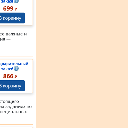
заказ!
699
₽
В корзину
лее важные и
бия —
дварительный
заказ!
866
₽
В корзину
стоящего
их заданиях по
 специальных