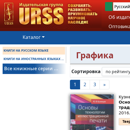
Русский
Об издат
Оптовика
Каталог
КНИГИ НА РУССКОМ ЯЗЫКЕ
Графика
КНИГИ НА ИНОСТРАННЫХ ЯЗЫКАХ ...
Все книжные серии ...
Сортировка
1
2
3
»
Кузн
Осно
трад
2016.
Тве