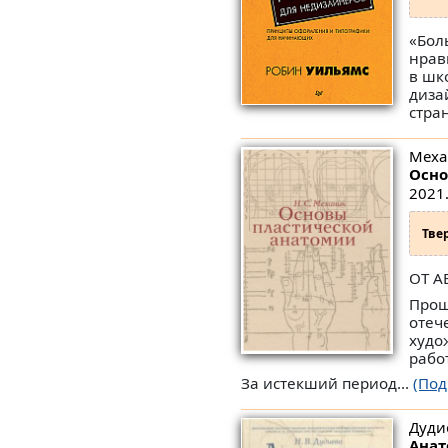
«Бол
нрав
в шк
диза
стра
Меха
Осно
2021.
Тве
ОТ А
Прош
отеч
худо
рабо
За истекший период...
(Под
Дуди
Анат