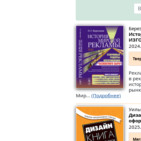
Берез
Исто
ИЗГО
2024.
Тве
Рекл
в ре
исто
рынк
Мир...
(Подробнее)
Уилья
Диза
офор
2025.
Мяг