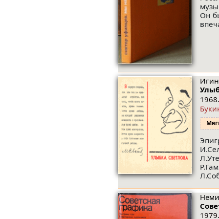
музы
Он б
впеч
Игин
Улыб
1968.
Буки
Мяг
Эпиг
И.Се
Л.Ут
Р.Га
Л.Соб
Неми
Сове
1979.