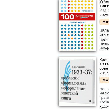
Уэйн
100 
Изд. 
2025.
Мяг
ЦЕЛЬ
что-
прич
незн
неэф
Крич
1933
сове
2017.
Мяг
Нова
иллю
граф
«заж
худо