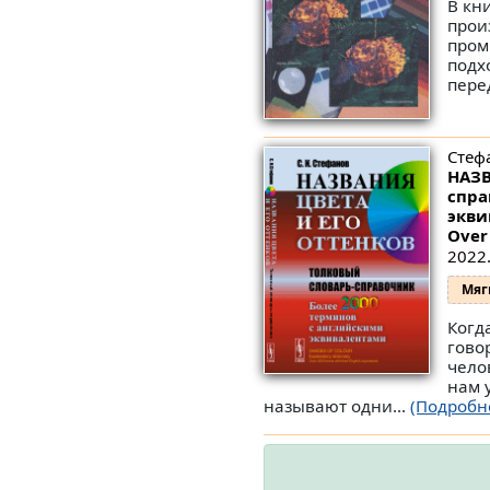
В кн
прои
пром
подх
пере
Стеф
НАЗВ
спра
экви
Over
2022.
Мяг
Когд
гово
чело
нам 
называют одни...
(Подробн