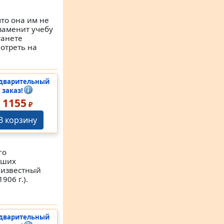
что она им не
 заменит учебу
танете
мотреть на
дварительный
заказ!
1155
₽
В корзину
го
сших
 известный
906 г.).
дварительный