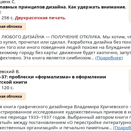
шенк С.
главных принципов дизайна. Как удержать внимание.
2
 256 с.
Двукрасочная печать.
кая обложка
 ЛЮБОГО ДИЗАЙНА — ПОЛУЧЕНИЕ ОТКЛИКА. Мы хотим, чт
то купил, прочитал или сделал. Разработка дизайна без по
ин того или иного поведения людей похоже на блуждание
акомому городу без карты: движение будет хаотично, запу
фективно. Эта книга является симбиозом...
(Подробнее)
евский В.
–37: проблески «формализма» в оформлении
тской книги
 120 с.
кая обложка
я книга графического дизайнера Владимира Кричевского 
стрированное исследование художественных приемов в 
ике периода 1933–1937 годов. Выбранный автором книги 
атый» между постановлением «О перестройке литературно
жественных организаций» и печально памятным...
(Подроб