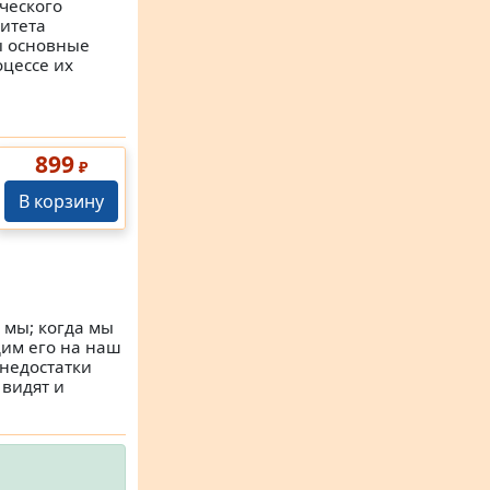
ического
ситета
ы основные
цессе их
899
₽
В корзину
 мы; когда мы
дим его на наш
 недостатки
 видят и