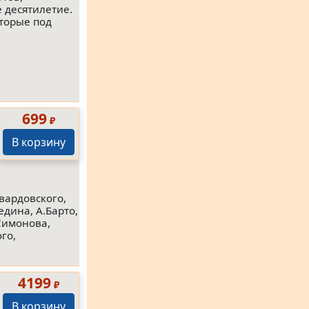
 десятилетие.
оторые под
699
₽
В корзину
вардовского,
едина, А.Барто,
.Симонова,
го,
4199
₽
В корзину