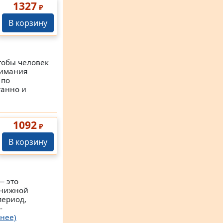
1327
₽
В корзину
обы человек
нимания
 по
танно и
1092
₽
В корзину
— это
книжной
период,
-
нее)