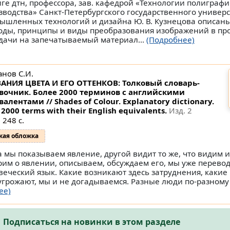
иге дтн, профессора, зав. кафедрой «Технологии полиграф
зводства» Санкт-Петербургского государственного универ
ышленных технологий и дизайна Ю. В. Кузнецова описан
оды, принципы и виды преобразования изображений в про
дачи на запечатываемый материал...
(Подробнее)
анов С.И.
АНИЯ ЦВЕТА И ЕГО ОТТЕНКОВ: Толковый словарь-
вочник. Более 2000 терминов с английскими
валентами // Shades of Colour. Explanatory dictionary.
 2000 terms with their English equivalents.
Изд. 2
 248 с.
кая обложка
а мы показываем явление, другой видит то же, что видим и
рим о явлении, описываем, обсуждаем его, мы уже перево
веческий язык. Какие возникают здесь затруднения, какие
угрожают, мы и не догадываемся. Разные люди по-разному
ее)
Подписаться на новинки в этом разделе