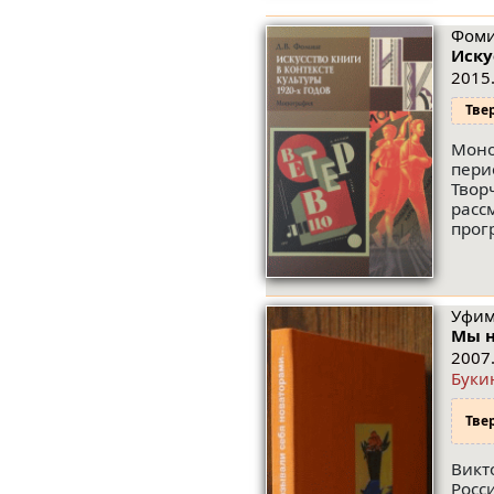
Фоми
Иску
2015.
Тве
Моно
пери
Твор
расс
прог
Уфим
Мы н
2007.
Буки
Тве
Викт
Росс