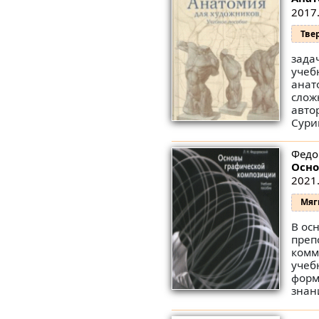
2017.
Тве
зада
учеб
анат
слож
авто
Сурик
Федо
Осно
2021.
Мяг
В ос
преп
комм
учеб
форм
знан