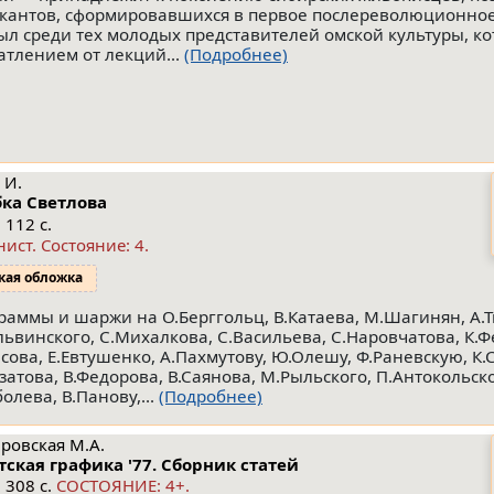
кантов, сформировавшихся в первое послереволюционное
ыл среди тех молодых представителей омской культуры, к
атлением от лекций...
(Подробнее)
 И.
ка Светлова
 112 с.
нист.
Состояние: 4
.
кая обложка
раммы и шаржи на О.Берггольц, В.Катаева, М.Шагинян, А.Т
львинского, С.Михалкова, С.Васильева, С.Наровчатова, К.Ф
есова, Е.Евтушенко, А.Пахмутову, Ю.Олешу, Ф.Раневскую, К
мзатова, В.Федорова, В.Саянова, М.Рыльского, П.Антокольско
олева, В.Панову,...
(Подробнее)
ровская М.А.
тская графика '77. Сборник статей
 308 с.
СОСТОЯНИЕ: 4+.