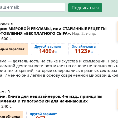
Подписаться
овая Л.Г.
рия МИРОВОЙ РЕКЛАМЫ, или СТАРИННЫЕ РЕЦЕПТЫ
ТОВЛЕНИЯ «БЕСПЛАТНОГО СЫРА».
Изд. 2, испр.
 600 с.
Другой вариант
Онлайн-книга
рдый переплет
1469
1123
₽
₽
››
››
ама — деятельность на стыке искусства и коммерции. Про
кламной деятельности возникает на основе не только опыт
рии тех открытий, которые совершались в разных секторах
а. Именно они легли в основу современной мировой шко
мс Р.
йн. Книга для недизайнеров. 4-е изд.. принципы
мления и типографики для начинающих
 240 с.
Другой вариант
кая обложка