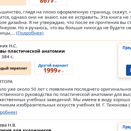
867
₽
››
ьшинство, глядя на плохо оформленную страницу, скажут, 
ится, однако они не знают, как ее исправить. Эта книга не
оле дизайна. Я не утверждаю, что после ее прочтения вы с
йнером. Но я ручаюсь, что вы больше никогда не будете с
ницы,...
(Подробнее)
ник Н.С.
Пре
вы пластической анатомии
 384 с.
Другой вариант
рдый переплет
1999
₽
››
ВТОРА
ло уже около 50 лет с появления последнего оригинально
ественного руководства по пластической анатомии для вы
жественных учебных заведений. Мы имеем в виду хорошо
тникам изобразительных искусств учебник М. Г. Тихонова (1
робнее)
ева Н.В.
Пре
омия для художников