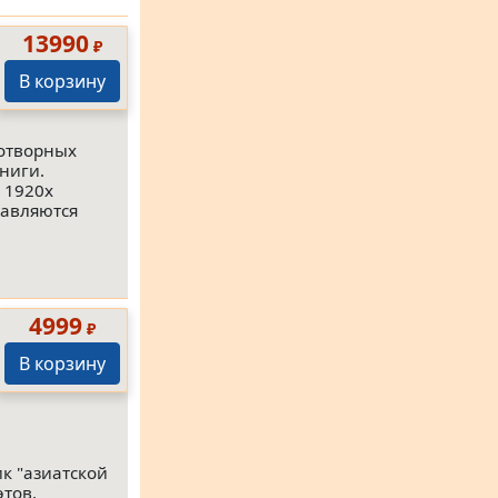
13990
₽
В корзину
отворных
ниги.
 1920х
тавляются
4999
₽
В корзину
к "азиатской
тов,