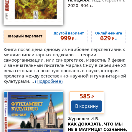
2020. 304 с.
Другой вариант
Онлайн-книга
Твердый переплет
999
629
₽
₽
››
››
Книга посвящена одному из наиболее перспективных
междисциплинарных подходов --- теории
самоорганизации, или синергетике. Известный физик
и замечательный писатель Чарльз Сноу в середине XX
века сетовал на опасную пропасть в науке, которая
пролегла между естественно-научной и гуманитарной
культурами....
(Подробнее)
585
₽
В корзину
Журавлев И.В.
КАК ДОКАЗАТЬ, ЧТО МЫ
НЕ В МАТРИЦЕ? Сознание,