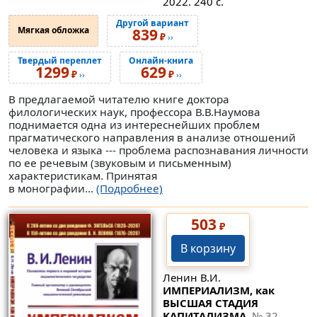
2022. 240 с.
Другой вариант
Мягкая обложка
839
₽
››
Твердый переплет
Онлайн-книга
1299
629
₽
₽
››
››
В предлагаемой читателю книге доктора
филологических наук, профессора В.В.Наумова
поднимается одна из интереснейших проблем
прагматического направления в анализе отношений
человека и языка --- проблема распознавания личности
по ее речевым (звуковым и письменным)
характеристикам. Принятая
в монографии...
(Подробнее)
503
₽
В корзину
Ленин В.И.
ИМПЕРИАЛИЗМ, как
ВЫСШАЯ СТАДИЯ
КАПИТАЛИЗМА.
№ 32
.