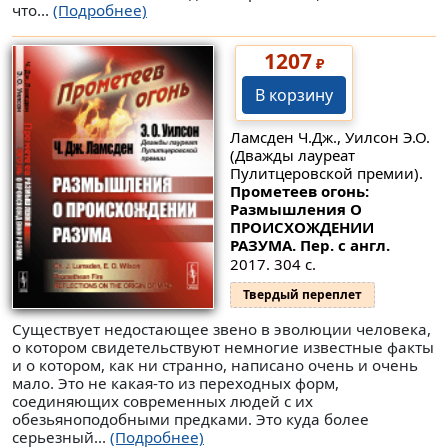
что...
(Подробнее)
1207
₽
В корзину
Ламсден Ч.Дж., Уилсон Э.О.
(Дважды лауреат
Пулитцеровской премии).
Прометеев огонь:
Размышления О
ПРОИСХОЖДЕНИИ
РАЗУМА. Пер. с англ.
2017. 304 с.
Твердый переплет
Существует недостающее звено в эволюции человека,
о котором свидетельствуют немногие известные факты
и о котором, как ни странно, написано очень и очень
мало. Это не какая-то из переходных форм,
соединяющих современных людей с их
обезьяноподобными предками. Это куда более
серьезный...
(Подробнее)