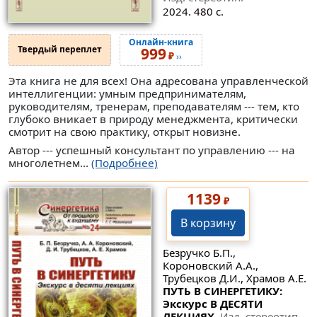
2024. 480 с.
Онлайн-книга
Твердый переплет
999
₽
››
Эта книга не для всех! Она адресована управленческой
интеллигенции: умным предпринимателям,
руководителям, тренерам, преподавателям --- тем, кто
глубоко вникает в природу менеджмента, критически
смотрит на свою практику, открыт новизне.
Автор --- успешный консультант по управлению --- на
многолетнем...
(Подробнее)
1139
₽
В корзину
Безручко Б.П.,
Короновский А.А.,
Трубецков Д.И., Храмов А.Е.
ПУТЬ В СИНЕРГЕТИКУ:
Экскурс В ДЕСЯТИ
ЛЕКЦИЯХ.
Изд. стереотип.