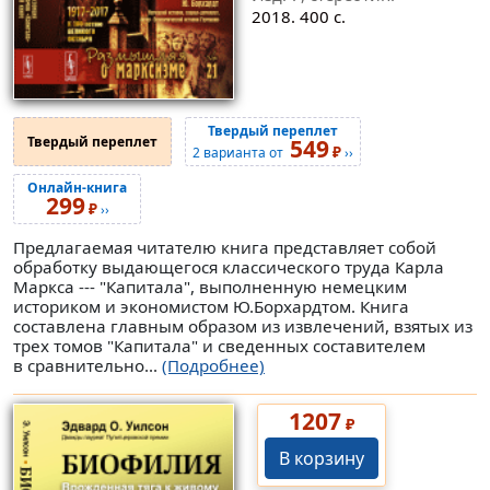
2018. 400 с.
Твердый переплет
Твердый переплет
549
₽
2 варианта от
››
Онлайн-книга
299
₽
››
Предлагаемая читателю книга представляет собой
обработку выдающегося классического труда Карла
Маркса --- "Капитала", выполненную немецким
историком и экономистом Ю.Борхардтом. Книга
составлена главным образом из извлечений, взятых из
трех томов "Капитала" и сведенных составителем
в сравнительно...
(Подробнее)
1207
₽
В корзину