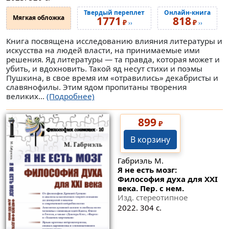
Твердый переплет
Онлайн-книга
Мягкая обложка
1771
818
₽
₽
››
››
Книга посвящена исследованию влияния литературы и
искусства на людей власти, на принимаемые ими
решения. Яд литературы — та правда, которая может и
убить, и вдохновить. Такой яд несут стихи и поэмы
Пушкина, в свое время им «отравились» декабристы и
славянофилы. Этим ядом пропитаны творения
великих...
(Подробнее)
899
₽
В корзину
Габриэль М.
Я не есть мозг:
Философия духа для XXI
века. Пер. с нем.
Изд. стереотипное
2022. 304 с.