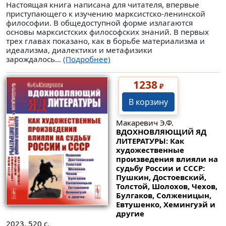
Настоящая книга написана для читателя, впервые
приступающего к изучению марксистско-ленинской
философии. В общедоступной форме излагаются
основы марксистских философских знаний. В первых
трех главах показано, как в борьбе материализма и
идеализма, диалектики и метафизики
зарождалось...
(Подробнее)
1238
₽
В корзину
Макаревич Э.Ф.
ВДОХНОВЛЯЮЩИЙ ЯД
ЛИТЕРАТУРЫ: Как
художественные
произведения влияли на
судьбу России и СССР:
Пушкин, Достоевский,
Толстой, Шолохов, Чехов,
Булгаков, Солженицын,
Евтушенко, Хемингуэй и
другие
2023. 520 с.