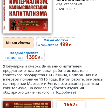
Изд. стереотип.
2020. 128 с.
Мягкая обложка
Мягкая обложка
499
₽
4 варианта от
››
Твердый переплет
1399
₽
2 варианта от
››
(Популярный очерк). Вниманию читателей
предлагается классическая работа основателя
советского государства В.И.Ленина, написанная им
в первой половине 1916 года. В этой работе, опираясь
на открытые Марксом и Энгельсом законы развития
капитализма, на основе глубокого изучения
обширного фактического...
(Подробнее)
1662
₽