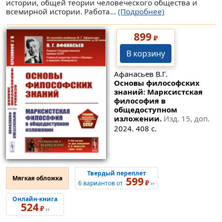
истории, общей теории человеческого общества и
всемирной истории. Работа...
(Подробнее)
899
₽
В корзину
Афанасьев В.Г.
Основы философских
знаний: Марксистская
философия в
общедоступном
изложении.
Изд. 15, доп.
2024. 408 с.
Твердый переплет
Мягкая обложка
599
₽
6 вариантов от
››
Онлайн-книга
524
₽
››