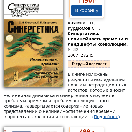
1190
₽
В корзину
Князева Е.Н.,
Курдюмов С.П.
Синергетика:
нелинейность времени и
ландшафты коэволюции.
№ 32
2007. 272 с.
Твердый переплет
В книге изложены
результаты исследования
новых и нетрадиционных
аспектов, которые вносит
нелинейная динамика и синергетика в изучение
проблемы времени и проблем эволюционного
холизма. Развертывается содержание новых
представлений о нелинейности течения времени
в процессах эволюции и коэволюции...
(Подробнее)
499