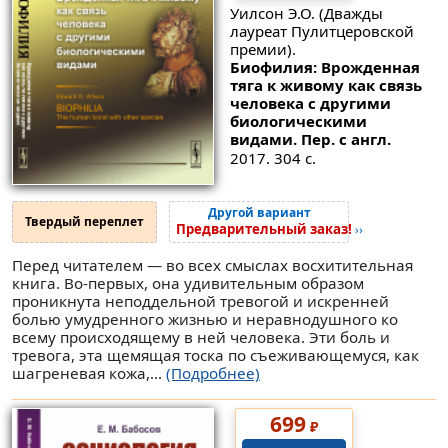
Уилсон Э.О. (Дважды
лауреат Пулитцеровской
премии).
Биофилия: Врожденная
тяга к живому как связь
человека с другими
биологическими
видами. Пер. с англ.
2017. 304 с.
Другой вариант
Твердый переплет
Предварительный заказ!
››
Перед читателем — во всех смыслах восхитительная
книга. Во-первых, она удивительным образом
проникнута неподдельной тревогой и искренней
болью умудренного жизнью и неравнодушного ко
всему происходящему в ней человека. Эти боль и
тревога, эта щемящая тоска по съеживающемуся, как
шагреневая кожа,...
(Подробнее)
699
₽