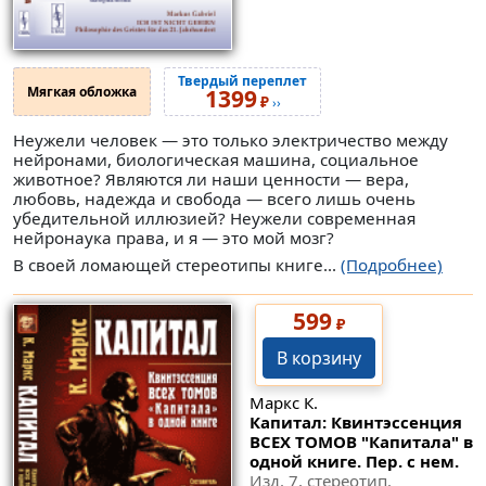
Твердый переплет
Мягкая обложка
1399
₽
››
Неужели человек — это только электричество между
нейронами, биологическая машина, социальное
животное? Являются ли наши ценности — вера,
любовь, надежда и свобода — всего лишь очень
убедительной иллюзией? Неужели современная
нейронаука права, и я — это мой мозг?
В своей ломающей стереотипы книге...
(Подробнее)
599
₽
В корзину
Маркс К.
Капитал: Квинтэссенция
ВСЕХ ТОМОВ "Капитала" в
одной книге. Пер. с нем.
Изд. 7, стереотип.