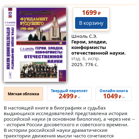
1699
₽
В корзину
Шноль С.Э.
Герои, злодеи,
конформисты
отечественной науки.
Изд. 6, испр.
2025. 776 с.
Твердый переплет
Онлайн-книга
Мягкая обложка
2499
1049
₽
₽
››
››
В настоящей книге в биографиях и судьбах
выдающихся исследователей представлена история
российской науки (в основном биологии), а через нее --
- история России досоветского и советского времени.
В истории российской науки драматические
траектории движения мысли часто сочетаются