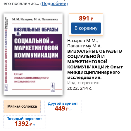
его появления...
(Подробнее)
891
₽
В корзину
Назаров М.М.,
Папантиму М.А.
ВИЗУАЛЬНЫЕ ОБРАЗЫ В
СОЦИАЛЬНОЙ И
МАРКЕТИНГОВОЙ
КОММУНИКАЦИИ: Опыт
междисциплинарного
исследования.
Изд. стереотип.
2022. 214 с.
Другой вариант
Мягкая обложка
449
₽
››
Твердый переплет
1392
₽
››