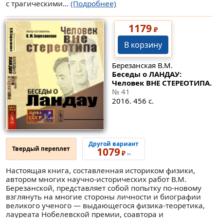
с трагическими...
(Подробнее)
1179
₽
В корзину
Березанская В.М.
Беседы о ЛАНДАУ:
Человек ВНЕ СТЕРЕОТИПА.
№ 41
2016. 456 с.
Другой вариант
Твердый переплет
1079
₽
››
Настоящая книга, составленная историком физики,
автором многих научно-исторических работ В.М.
Березанской, представляет собой попытку по-новому
взглянуть на многие стороны личности и биографии
великого ученого — выдающегося физика-теоретика,
лауреата Нобелевской премии, соавтора и