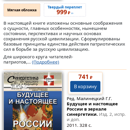
Твердый переплет
Мягкая обложка
999
₽
››
В настоящей книге изложены основные соображения
о сущности, главных особенностях, нынешнем
состоянии, перспективах и научных основах
сохранения русской цивилизации. Сформулированы
базовые принципы единства действия патриотических
сил в борьбе за русскую цивилизацию.
Для широкого круга читателей-
патриотов,...
(Подробнее)
741
₽
В корзину
Ред. Малинецкий Г.Г.
Будущее и настоящее
России в зеркале
синергетики.
Изд. 2, испр.
и доп.
2011. 328 с.