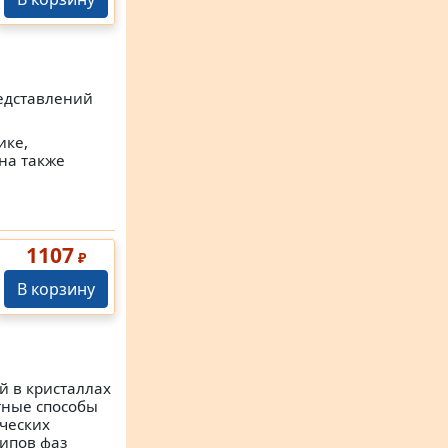
едставлений
ике,
на также
1107
₽
В корзину
 в кристаллах
тные способы
ических
ипов фаз