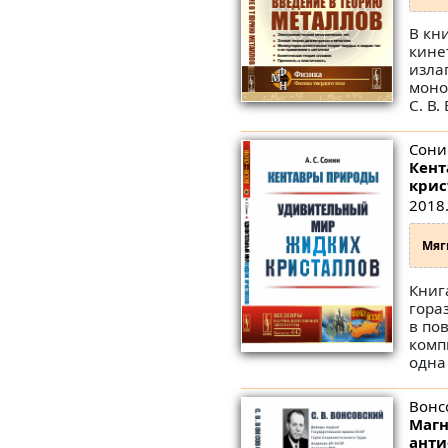
В кн
кине
изла
моно
С. В.
Сонин
Кент
крис
2018.
Мяг
Книг
гора
в по
комп
одна 
Вонс
Магн
анти