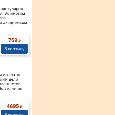
молекулярно-
и. Во многом
ора
ую академиком
759
₽
В корзину
м известно
ними дело
планшетов,
Но это лишь
4695
₽
В корзину