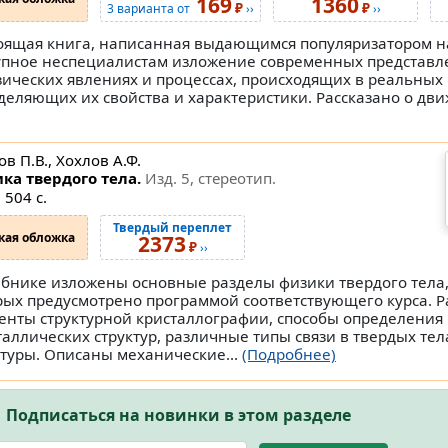
169
1360
₽
₽
3 варианта от
››
››
оящая книга, написанная выдающимся популяризатором н
упное неспециалистам изложение современных представ
зических явлениях и процессах, происходящих в реальных 
деляющих их свойства и характеристики. Рассказано о дв
в П.В., Хохлов А.Ф.
ка твердого тела.
Изд. 5, стереотип.
 504 с.
Твердый переплет
кая обложка
2373
₽
››
ебнике изложены основные разделы физики твердого тела
рых предусмотрено программой соответствующего курса. 
енты структурной кристаллографии, способы определения
таллических структур, различные типы связи в твердых тел
ктуры. Описаны механические...
(Подробнее)
Подписаться на новинки в этом разделе