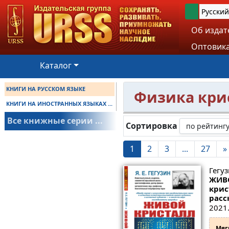
Русский
Об издат
Оптовика
Каталог
КНИГИ НА РУССКОМ ЯЗЫКЕ
Физика кри
КНИГИ НА ИНОСТРАННЫХ ЯЗЫКАХ ...
Все книжные серии ...
Сортировка
1
2
3
...
27
»
Гегуз
ЖИВО
крис
расс
2021.
Мяг