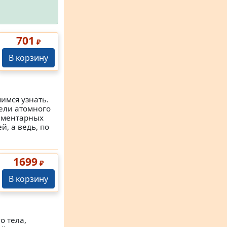
701
₽
В корзину
имся узнать.
ели атомного
лементарных
, а ведь, по
1699
₽
В корзину
о тела,