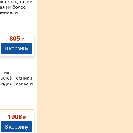
х телах, какие
ая их более
ушению и
805
₽
В корзину
с их
астей техники,
 радиофизика и
1908
₽
В корзину