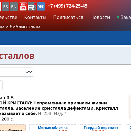
+7 (499) 724-25-45
ES
EN
ельстве
Контакты
Подписаться
Новости
Вака
м и библиотекам
сталлов
ин Я.Е.
Й КРИСТАЛЛ: Непременные признаки жизни
талла. Заселение кристалла дефектами. Кристалл
казывает о себе.
№ 253
. Изд. 4
 200 с.
Мягкая обложка
Твердый переплет
кая обложка