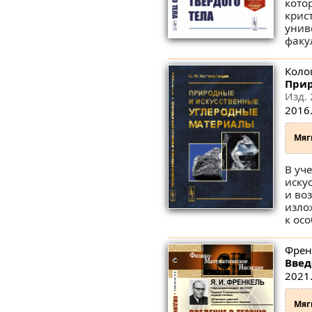
кото
крис
унив
факу
Коло
Прир
Изд. 
2016.
Мяг
В уч
иску
и во
изло
к ос
Френ
Введ
2021.
Мяг