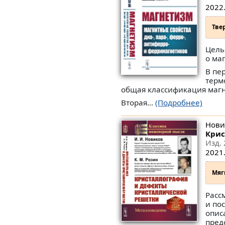
2022.
Тве
Цель
о ма
В пе
терм
общая классификация маг
Вторая...
(Подробнее)
Нови
Крис
Изд. 
2021.
Мяг
Расс
и по
опис
пред