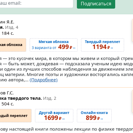
Подписаться
ин Я.Е.
я.
Изд. 4
 184 с.
Мягкая обложка
Твердый переплет
кая обложка
499
1194
₽
₽
3 варианта от
››
››
я — это кусочек мира, в котором мы живем и который стрем
я — быть может, дождевая — подсказала ученым идею мод
 и один из лучших способов наблюдения за движением э
иц материи. Многие поэты и художники восторгались каплей
ию автора,...
(Подробнее)
в Г.С.
ка твердого тела.
Изд. 2
 504 с.
Другой вариант
Онлайн-книга
рдый переплет
1699
899
₽
₽
››
››
нову настоящей книги положены лекции по физике твердог