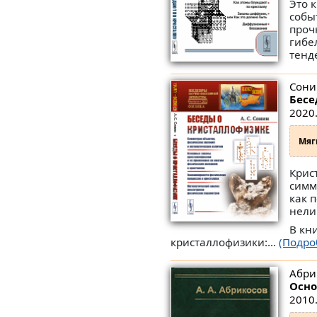
Это 
собы
проч
гибе
тенд
Сонин
Бесе
2020.
Мяг
Крис
симм
как 
нели
В кн
кристаллофизики:...
(Подро
Абри
Осно
2010.