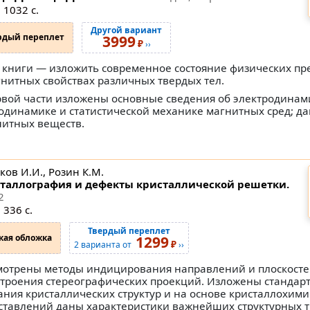
 1032 с.
Другой вариант
рдый переплет
3999
₽
››
 книги — изложить современное состояние физических пр
гнитных свойствах различных твердых тел.
рвой части изложены основные сведения об электродинам
одинамике и статистической механике магнитных сред; да
нитных веществ.
ков И.И., Розин К.М.
таллография и дефекты кристаллической решетки.
2
 336 с.
Твердый переплет
кая обложка
1299
₽
2 варианта от
››
мотрены методы индицирования направлений и плоскостей
строения стереографических проекций. Изложены стандар
ания кристаллических структур и на основе кристаллохим
ставлений даны характеристики важнейших структурных т