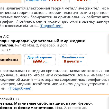
иге излагается электронная теория металлических тел, их 
тическая теория и основы теории пластичности и прочност
гаемые вопросы базируются на оригинальных работах авт
графии. И сейчас к книге можно приложить оценку, данн
 Вонсовским: «Книга...
(Подробнее)
 А.С.
авры природы: Удивительный мир жидких
таллов.
№ 142
Изд. 2, перераб. и доп.
 200 с.
Другой вариант
Онлайн-книга
кая обложка
699
В печати
››
₽
››
а рассказывает о жидких кристаллах, название которых на
здо лучше, чем то, что за ним скрывается. Все мы имеем с 
вседневной жизни — это экраны современных телефонов, 
ьютеров, медицинской техники и тысяч других устройств. 
из...
(Подробнее)
овский С.В.
етизм: Магнитные свойства диа-, пара-, ферро-,
ферро- и ферримагнетиков.
Изд. 2, стереотип.