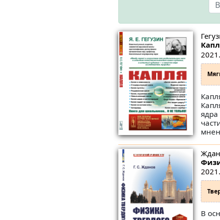
Гегуз
Капл
2021.
Мяг
Капл
Капл
ядра
част
мнен
Ждано
Физи
2021.
Тве
В ос