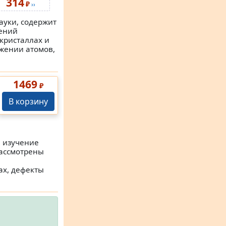
314
₽
››
ауки, содержит
лений
кристаллах и
ижении атомов,
1469
₽
В корзину
, изучение
Рассмотрены
ах, дефекты