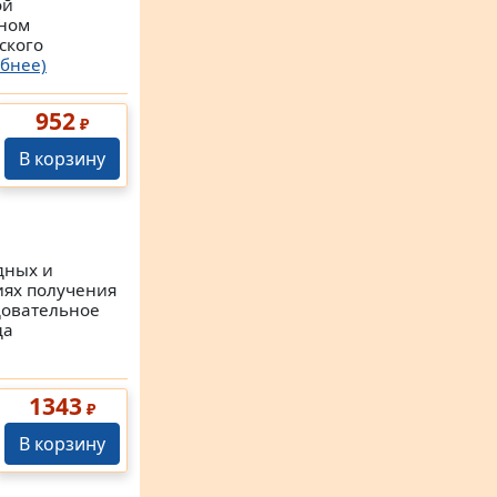
ой
нном
ского
бнее)
952
₽
В корзину
дных и
иях получения
довательное
да
1343
₽
В корзину