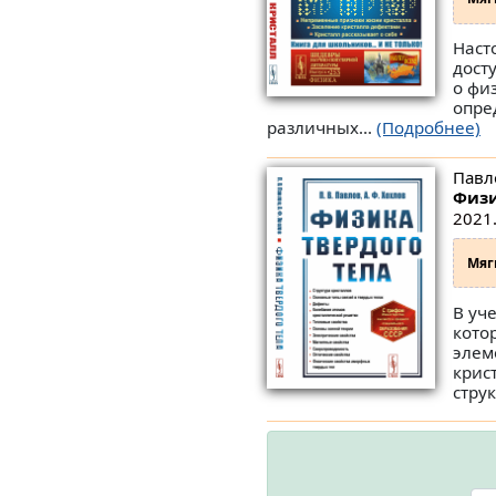
Наст
дост
о фи
опре
различных...
(Подробнее)
Павло
Физи
2021.
Мяг
В уч
кото
элем
крис
стру