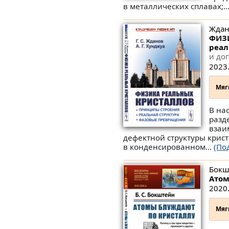
в металлических сплавах;..
Ждано
ФИЗИ
реал
и доп
2023.
Мяг
В на
разд
взаи
дефектной структуры крис
в конденсированном...
(По
Бокш
Атом
2020.
Мяг