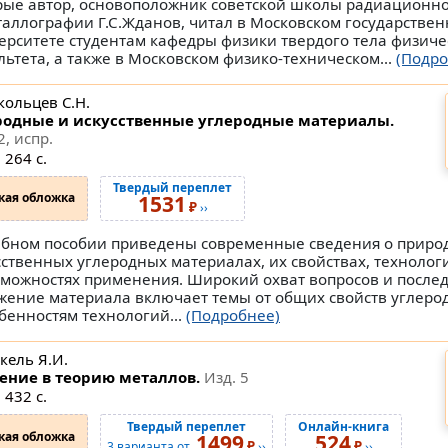
рые автор, основоположник советской школы радиационн
таллографии Г.С.Жданов, читал в Московском государстве
ерситете студентам кафедры физики твердого тела физиче
льтета, а также в Московском физико-техническом...
(Подро
кольцев С.Н.
одные и искусственные углеродные материалы.
2, испр.
 264 с.
Твердый переплет
кая обложка
1531
₽
››
ебном пособии приведены современные сведения о приро
сственных углеродных материалах, их свойствах, технолог
зможностях применения. Широкий охват вопросов и после
жение материала включает темы от общих свойств углеро
обенностям технологий...
(Подробнее)
кель Я.И.
ение в теорию металлов.
Изд. 5
 432 с.
Твердый переплет
Онлайн-книга
кая обложка
1499
524
₽
₽
3 варианта от
››
››