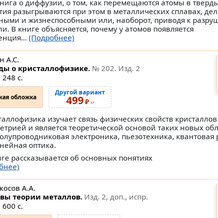
книга о диффузии, о том, как перемещаются атомы в тверды
тия разыгрываются при этом в металлических сплавах, дел
ными и жизнеспособными или, наоборот, приводя к разр
ли. В книге объясняется, почему у атомов появляется
енция...
(Подробнее)
 А.С.
ды о кристаллофизике.
№ 202
. Изд. 2
 248 с.
Другой вариант
кая обложка
499
₽
››
таллофизика изучает связь физических свойств кристаллов 
етрией и является теоретической основой таких новых обл
полупроводниковая электроника, пьезотехника, квантовая
нейная оптика.
иге рассказывается об основных понятиях
бнее)
косов А.А.
вы теории металлов.
Изд. 2, доп., испр.
 600 с.