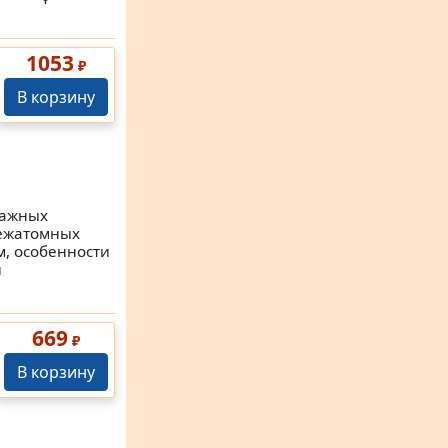
1053
₽
В корзину
важных
межатомных
, особенности
й
669
₽
В корзину