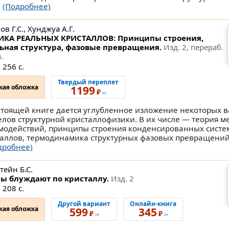
.
(Подробнее)
в Г.С., Хунджуа А.Г.
КА РЕАЛЬНЫХ КРИСТАЛЛОВ: Принципы строения,
ьная структура, фазовые превращения.
Изд. 2, перераб.
.
 256 с.
Твердый переплет
кая обложка
1199
₽
››
стоящей книге дается углубленное изложение некоторых 
елов структурной кристаллофизики. В их числе — теория 
модействий, принципы строения конденсированных систем
таллов, термодинамика структурных фазовых превращени
дробнее)
тейн Б.С.
ы блуждают по кристаллу.
Изд. 2
 208 с.
Другой вариант
Онлайн-книга
кая обложка
599
345
₽
₽
››
››