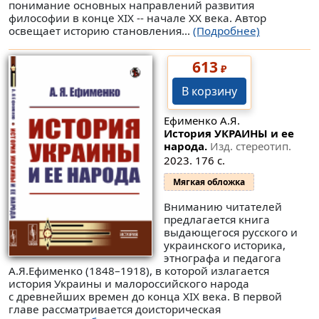
понимание основных направлений развития
философии в конце XIX -- начале XX века. Автор
освещает историю становления...
(Подробнее)
613
₽
В корзину
Ефименко А.Я.
История УКРАИНЫ и ее
народа.
Изд. стереотип.
2023. 176 с.
Мягкая обложка
Вниманию читателей
предлагается книга
выдающегося русского и
украинского историка,
этнографа и педагога
А.Я.Ефименко (1848–1918), в которой излагается
история Украины и малороссийского народа
с древнейших времен до конца XIX века. В первой
главе рассматривается доисторическая