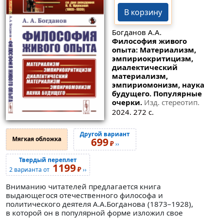
В корзину
Богданов А.А.
Философия живого
опыта: Материализм,
эмпириокритицизм,
диалектический
материализм,
эмпириомонизм, наука
будущего. Популярные
очерки.
Изд. стереотип.
2024. 272 с.
Другой вариант
Мягкая обложка
699
₽
››
Твердый переплет
1199
₽
2 варианта от
››
Вниманию читателей предлагается книга
выдающегося отечественного философа и
политического деятеля А.А.Богданова (1873–1928),
в которой он в популярной форме изложил свое