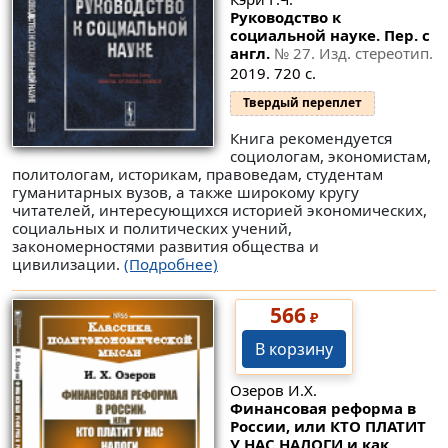
Руководство к
социальной науке. Пер. с
англ.
№ 27
. Изд. стереотип.
2019. 720 с.
Твердый переплет
Книга рекомендуется
социологам, экономистам,
политологам, историкам, правоведам, студентам
гуманитарных вузов, а также широкому кругу
читателей, интересующихся историей экономических,
социальных и политических учений,
закономерностями развития общества и
цивилизации.
(Подробнее)
566
₽
В корзину
Озеров И.Х.
Финансовая реформа в
России, или КТО ПЛАТИТ
У НАС НАЛОГИ и как