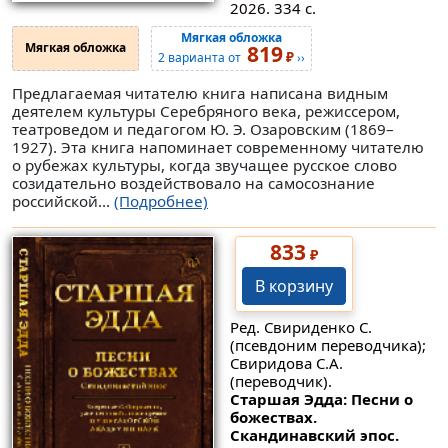
2026. 334 с.
Мягкая обложка
Мягкая обложка
819
₽
2 варианта от
››
Предлагаемая читателю книга написана видным
деятелем культуры Серебряного века, режиссером,
театроведом и педагогом Ю. Э. Озаровским (1869–
1927). Эта книга напоминает современному читателю
о рубежах культуры, когда звучащее русское слово
созидательно воздействовало на самосознание
российской...
(Подробнее)
833
₽
В корзину
Ред. Свириденко С.
(псевдоним переводчика);
Свиридова С.А.
(переводчик).
Старшая Эдда: Песни о
божествах.
Скандинавский эпос.