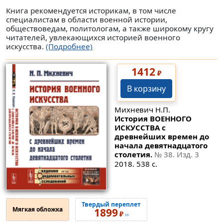
Книга рекомендуется историкам, в том числе
специалистам в области военной истории,
обществоведам, политологам, а также широкому кругу
читателей, увлекающихся историей военного
искусства.
(Подробнее)
1412
₽
В корзину
Михневич Н.П.
История ВОЕННОГО
ИСКУССТВА с
древнейших времен до
начала девятнадцатого
столетия.
№ 38
. Изд. 3
2018. 538 с.
Твердый переплет
Мягкая обложка
1899
₽
››