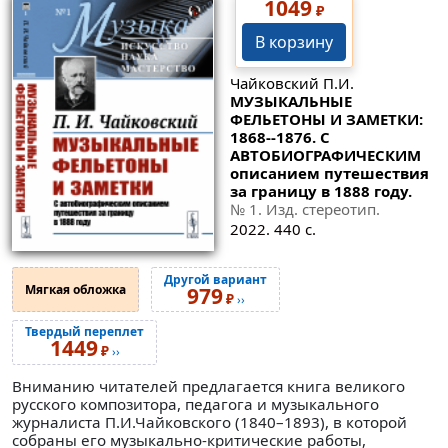
1049
₽
В корзину
Чайковский П.И.
МУЗЫКАЛЬНЫЕ
ФЕЛЬЕТОНЫ И ЗАМЕТКИ:
1868--1876. С
АВТОБИОГРАФИЧЕСКИМ
описанием путешествия
за границу в 1888 году.
№ 1
. Изд. стереотип.
2022. 440 с.
Другой вариант
Мягкая обложка
979
₽
››
Твердый переплет
1449
₽
››
Вниманию читателей предлагается книга великого
русского композитора, педагога и музыкального
журналиста П.И.Чайковского (1840–1893), в которой
собраны его музыкально-критические работы,