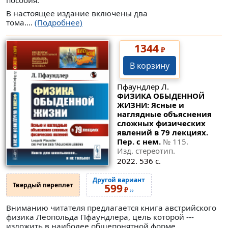
пособия.
В настоящее издание включены два
тома....
(Подробнее)
1344
₽
В корзину
Пфаундлер Л.
ФИЗИКА ОБЫДЕННОЙ
ЖИЗНИ: Ясные и
наглядные объяснения
сложных физических
явлений в 79 лекциях.
Пер. с нем.
№ 115
.
Изд. стереотип.
2022. 536 с.
Другой вариант
Твердый переплет
599
₽
››
Вниманию читателя предлагается книга австрийского
физика Леопольда Пфаундлера, цель которой ---
изложить в наиболее общепонятной форме