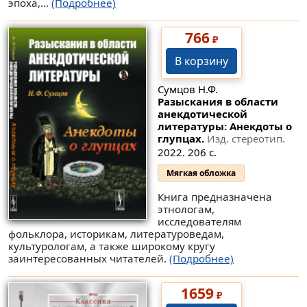
эпоха,...
(Подробнее)
766
₽
В корзину
Сумцов Н.Ф.
Разыскания в области
анекдотической
литературы: Анекдоты о
глупцах.
Изд. стереотип.
2022. 206 с.
Мягкая обложка
Книга предназначена
этнологам,
исследователям
фольклора, историкам, литературоведам,
культурологам, а также широкому кругу
заинтересованных читателей.
(Подробнее)
1659
₽