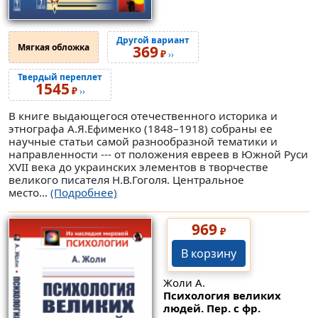
Другой вариант
Мягкая обложка
369
₽
››
Твердый переплет
1545
₽
››
В книге выдающегося отечественного историка и
этнографа А.Я.Ефименко (1848–1918) собраны ее
научные статьи самой разнообразной тематики и
направленности --- от положения евреев в Южной Руси
XVII века до украинских элементов в творчестве
великого писателя Н.В.Гоголя. Центральное
место...
(Подробнее)
969
₽
В корзину
Жоли А.
Психология великих
людей. Пер. с фр.