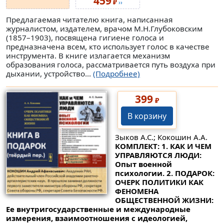
459
₽
››
Предлагаемая читателю книга, написанная
журналистом, издателем, врачом М.Н.Глубоковским
(1857–1903), посвящена гигиене голоса и
предназначена всем, кто использует голос в качестве
инструмента. В книге излагается механизм
образования голоса, рассматривается путь воздуха при
дыхании, устройство...
(Подробнее)
399
₽
В корзину
Зыков А.С.; Кокошин А.А.
КОМПЛЕКТ: 1. КАК И ЧЕМ
УПРАВЛЯЮТСЯ ЛЮДИ:
Опыт военной
психологии. 2. ПОДАРОК:
ОЧЕРК ПОЛИТИКИ КАК
ФЕНОМЕНА
ОБЩЕСТВЕННОЙ ЖИЗНИ:
Ее внутригосударственные и международные
измерения, взаимоотношения с идеологией,