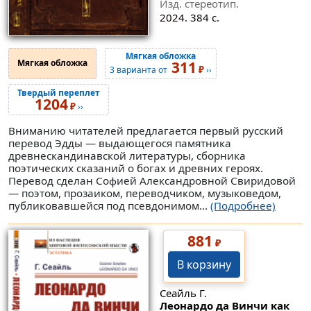
Изд. стереотип.
2024. 384 с.
Мягкая обложка
Мягкая обложка
311
₽
3 варианта от
››
Твердый переплет
1204
₽
››
Вниманию читателей предлагается первый русский
перевод Эдды — выдающегося памятника
древнескандинавской литературы, сборника
поэтических сказаний о богах и древних героях.
Перевод сделан Софией Александровной Свиридовой
— поэтом, прозаиком, переводчиком, музыковедом,
публиковавшейся под псевдонимом...
(Подробнее)
881
₽
В корзину
Сеайль Г.
Леонардо да Винчи как