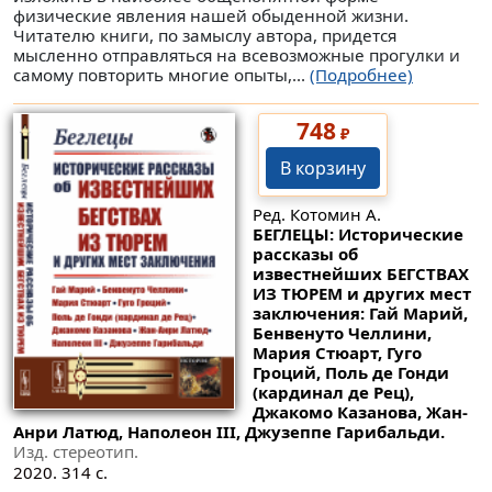
физические явления нашей обыденной жизни.
Читателю книги, по замыслу автора, придется
мысленно отправляться на всевозможные прогулки и
самому повторить многие опыты,...
(Подробнее)
748
₽
В корзину
Ред. Котомин А.
БЕГЛЕЦЫ: Исторические
рассказы об
известнейших БЕГСТВАХ
ИЗ ТЮРЕМ и других мест
заключения: Гай Марий,
Бенвенуто Челлини,
Мария Стюарт, Гуго
Гроций, Поль де Гонди
(кардинал де Рец),
Джакомо Казанова, Жан-
Анри Латюд, Наполеон III, Джузеппе Гарибальди.
Изд. стереотип.
2020. 314 с.