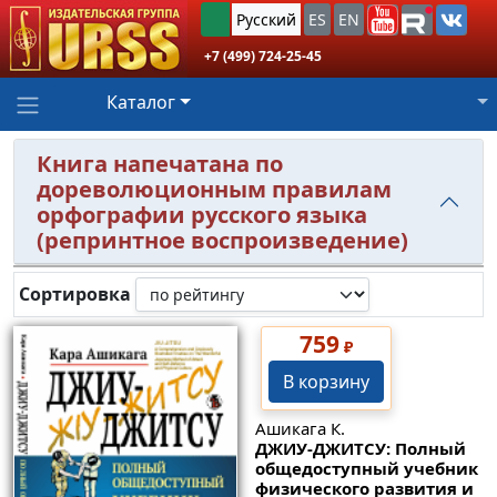
Русский
ES
EN
+7 (499) 724-25-45
Каталог
Книга напечатана по
дореволюционным правилам
орфографии русского языка
(репринтное воспроизведение)
Сортировка
759
₽
В корзину
Ашикага К.
ДЖИУ-ДЖИТСУ: Полный
общедоступный учебник
физического развития и