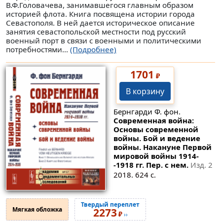
В.Ф.Головачева, занимавшегося главным образом
историей флота. Книга посвящена истории города
Севастополя. В ней дается историческое описание
занятия севастопольской местности под русский
военный порт в связи с военными и политическими
потребностями...
(Подробнее)
1701
₽
В корзину
Бернгарди Ф. фон.
Современная война:
Основы современной
войны. Бой и ведение
войны. Накануне Первой
мировой войны 1914-
-1918 гг. Пер. с нем.
Изд. 2
2018. 624 с.
Твердый переплет
Мягкая обложка
2273
₽
››