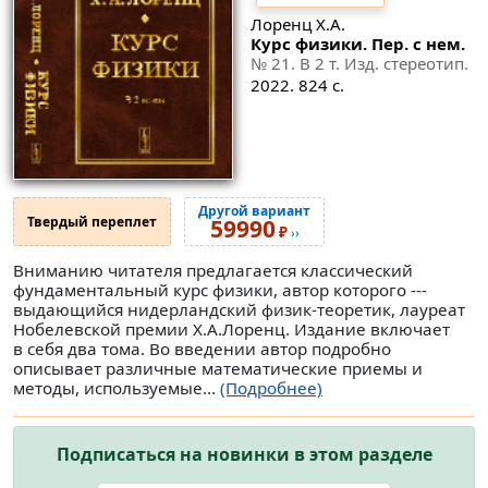
Лоренц Х.А.
Курс физики. Пер. с нем.
№ 21
. В 2 т. Изд. стереотип.
2022. 824 с.
Другой вариант
Твердый переплет
59990
₽
››
Вниманию читателя предлагается классический
фундаментальный курс физики, автор которого ---
выдающийся нидерландский физик-теоретик, лауреат
Нобелевской премии Х.А.Лоренц. Издание включает
в себя два тома. Во введении автор подробно
описывает различные математические приемы и
методы, используемые...
(Подробнее)
Подписаться на новинки в этом разделе