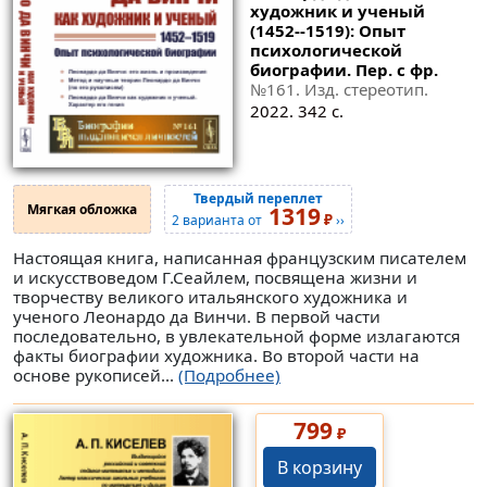
художник и ученый
(1452--1519): Опыт
психологической
биографии. Пер. с фр.
№161
. Изд. стереотип.
2022. 342 с.
Твердый переплет
Мягкая обложка
1319
₽
2 варианта от
››
Настоящая книга, написанная французским писателем
и искусствоведом Г.Сеайлем, посвящена жизни и
творчеству великого итальянского художника и
ученого Леонардо да Винчи. В первой части
последовательно, в увлекательной форме излагаются
факты биографии художника. Во второй части на
основе рукописей...
(Подробнее)
799
₽
В корзину