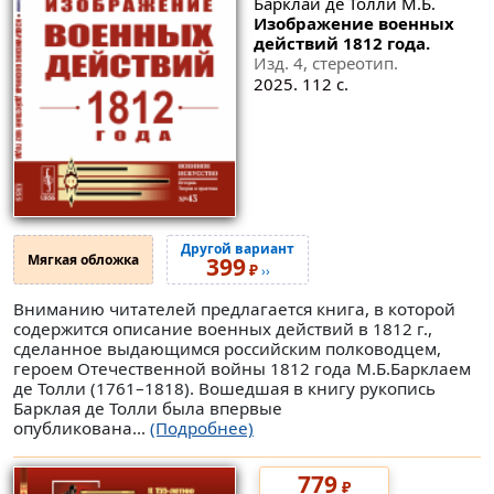
Барклай де Толли М.Б.
Изображение военных
действий 1812 года.
Изд. 4, стереотип.
2025. 112 с.
Другой вариант
Мягкая обложка
399
₽
››
Вниманию читателей предлагается книга, в которой
содержится описание военных действий в 1812 г.,
сделанное выдающимся российским полководцем,
героем Отечественной войны 1812 года М.Б.Барклаем
де Толли (1761–1818). Вошедшая в книгу рукопись
Барклая де Толли была впервые
опубликована...
(Подробнее)
779
₽