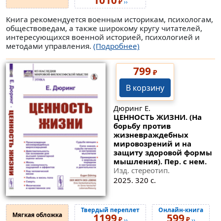
1010
₽
››
Книга рекомендуется военным историкам, психологам,
обществоведам, а также широкому кругу читателей,
интересующихся военной историей, психологией и
методами управления.
(Подробнее)
799
₽
В корзину
Дюринг Е.
ЦЕННОСТЬ ЖИЗНИ. (На
борьбу против
жизневраждебных
мировозрений и на
защиту здоровой формы
мышления). Пер. с нем.
Изд. стереотип.
2025. 320 с.
Твердый переплет
Онлайн-книга
Мягкая обложка
1199
599
₽
₽
››
››