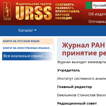
Русский
Об издат
Оптовика
Каталог
КНИГИ НА РУССКОМ ЯЗЫКЕ
Журнал РАН
КНИГИ НА ИНОСТРАННЫХ ЯЗЫКАХ ...
принятие р
Все книжные серии ...
Журнал выходит ежекварт
Учредитель
Институт системного анали
Главный редактор
Емельянов Станислав Васил
Редакционный совет