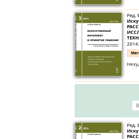
Ред. 
Иску
РАС
ИСС
ТЕХ
2014.
Мяг
Неху
Ред. 
Иску
РАСС