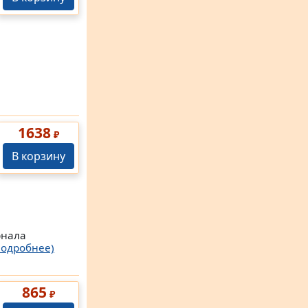
1638
₽
В корзину
рнала
Подробнее)
865
₽