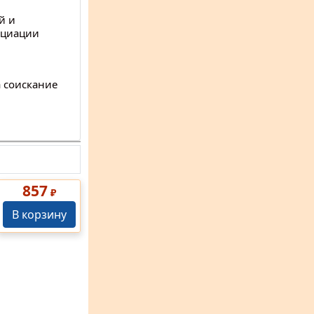
й и
оциации
 соискание
857
₽
В корзину