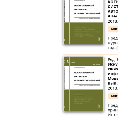
КОГ
СИСТ
АВТ
АНА
2013.
Мяг
Пред
журн
год.
Ред. 
Иску
Инже
инфо
Моде
Вып.
2013.
Мяг
Пред
прин
Инте