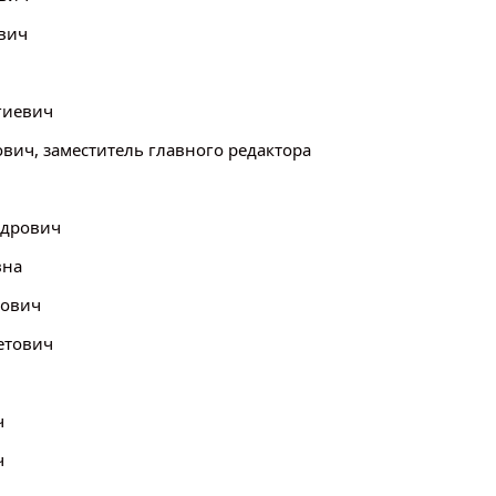
вич
гиевич
вич, заместитель главного редактора
ндрович
вна
рович
етович
ч
ч