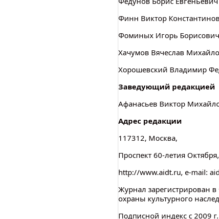
Федунов Борис Евгеньевич
Финн Виктор Константино
Фоминых Игорь Борисови
Хачумов Вячеслав Михайло
Хорошевский Владимир Ф
Заведующий редакцией
Афанасьев Виктор Михайл
Адрес редакции
117312, Москва,
Проспект 60-летия Октября,
http://www.aidt.ru, e-mail: a
Журнал зарегистрирован в 
охраны культурного насле
Подписной индекс с
2009 г