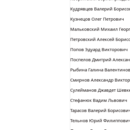
Кудрявцев Валерий Борисо
Кузнецов Олег Петрович
Мальковский Михаил Геор
Петровский Алексей Борисо
Попов Эдуард Викторович
Поспелов Дмитрий Алекса
Рыбина Галина Валентино
Смирнов Александр Викто
Сулейманов Джавдет Шевк
Стефанюк Вадим Львович
Тарасов Валерий Борисови
Тельнов Юрий Филиппови