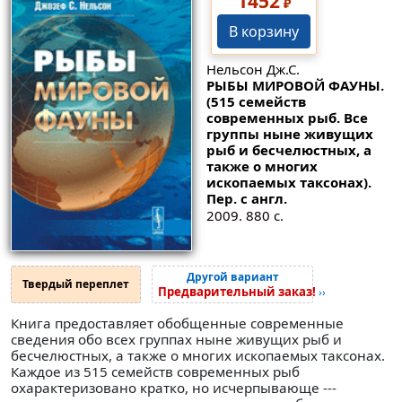
1452
₽
В корзину
Нельсон Дж.С.
РЫБЫ МИРОВОЙ ФАУНЫ.
(515 семейств
современных рыб. Все
группы ныне живущих
рыб и бесчелюстных, а
также о многих
ископаемых таксонах).
Пер. с англ.
2009. 880 с.
Другой вариант
Твердый переплет
Предварительный заказ!
››
Книга предоставляет обобщенные современные
сведения обо всех группах ныне живущих рыб и
бесчелюстных, а также о многих ископаемых таксонах.
Каждое из 515 семейств современных рыб
охарактеризовано кратко, но исчерпывающе ---