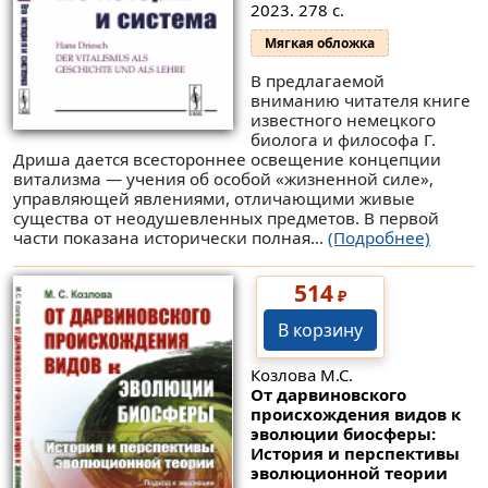
2023. 278 с.
Мягкая обложка
В предлагаемой
вниманию читателя книге
известного немецкого
биолога и философа Г.
Дриша дается всестороннее освещение концепции
витализма — учения об особой «жизненной силе»,
управляющей явлениями, отличающими живые
существа от неодушевленных предметов. В первой
части показана исторически полная...
(Подробнее)
514
₽
В корзину
Козлова М.С.
От дарвиновского
происхождения видов к
эволюции биосферы:
История и перспективы
эволюционной теории