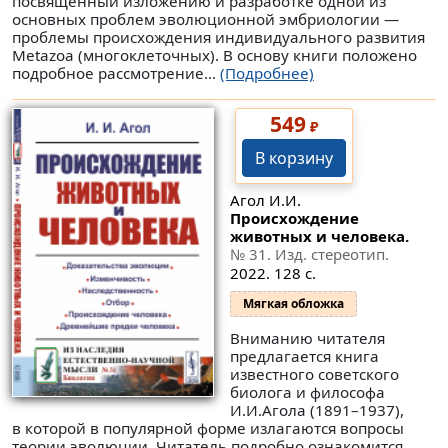
посвященный изложению и разработке одной из
основных проблем эволюционной эмбриологии —
проблемы происхождения индивидуального развития
Metazoa (многоклеточных). В основу книги положено
подробное рассмотрение...
(Подробнее)
549
₽
В корзину
Агол И.И.
Происхождение
животных и человека.
№ 31
. Изд. стереотип.
2022. 128 с.
Мягкая обложка
Вниманию читателя
предлагается книга
известного советского
биолога и философа
И.И.Агола (1891–1937),
в которой в популярной форме излагаются вопросы
теории эволюции. Читатель подробно ознакомится