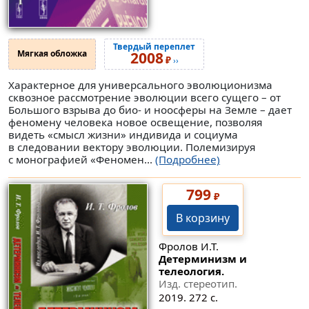
Твердый переплет
Мягкая обложка
2008
₽
››
Характерное для универсального эволюционизма
сквозное рассмотрение эволюции всего сущего – от
Большого взрыва до био- и ноосферы на Земле – дает
феномену человека новое освещение, позволяя
видеть «смысл жизни» индивида и социума
в следовании вектору эволюции. Полемизируя
с монографией «Феномен...
(Подробнее)
799
₽
В корзину
Фролов И.Т.
Детерминизм и
телеология.
Изд. стереотип.
2019. 272 с.