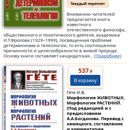
Твердый переплет
Вниманию читателей
предлагается книга
известного
отечественного философа,
общественного и политического деятеля, академика
И.Т.Фролова (1929–1999), посвященная проблеме
детерминизма и телеологии, то есть соотношению
причинности и целесообразности в живой природе.
Основу книги составляет кандидатская...
(Подробнее)
537
₽
В корзину
Гёте И.В.
Морфология ЖИВОТНЫХ.
Морфология РАСТЕНИЙ.
(Под редакцией и с
предисловием
А.А.Богданова. Перевод с
немецкого, составление
и комментарии