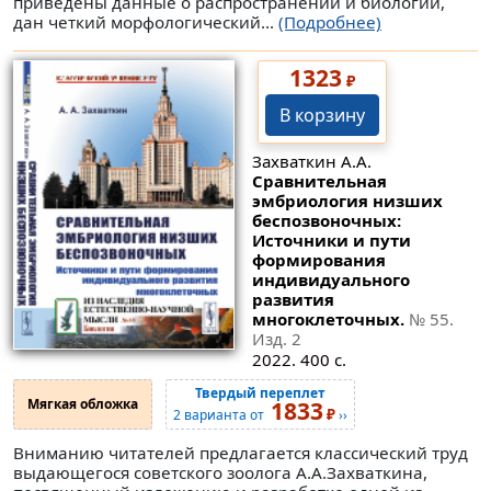
приведены данные о распространении и биологии,
дан четкий морфологический...
(Подробнее)
1323
₽
В корзину
Захваткин А.А.
Сравнительная
эмбриология низших
беспозвоночных:
Источники и пути
формирования
индивидуального
развития
многоклеточных.
№ 55
.
Изд. 2
2022. 400 с.
Твердый переплет
Мягкая обложка
1833
₽
2 варианта от
››
Вниманию читателей предлагается классический труд
выдающегося советского зоолога А.А.Захваткина,