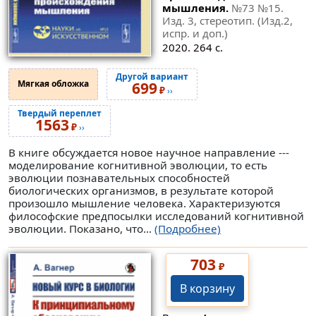
мышления.
№73
№15
.
Изд. 3, стереотип. (Изд.2,
испр. и доп.)
2020. 264 с.
Другой вариант
Мягкая обложка
699
₽
››
Твердый переплет
1563
₽
››
В книге обсуждается новое научное направление ---
моделирование когнитивной эволюции, то есть
эволюции познавательных способностей
биологических организмов, в результате которой
произошло мышление человека. Характеризуются
философские предпосылки исследований когнитивной
эволюции. Показано, что...
(Подробнее)
703
₽
В корзину