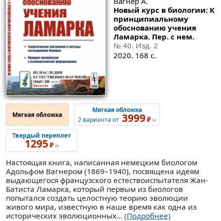
Вагнер А.
Новый курс в биологии: К
принципиальному
обоснованию учения
Ламарка. Пер. с нем.
№ 40
. Изд. 2
2020. 168 с.
Мягкая обложка
Мягкая обложка
3999
₽
2 варианта от
››
Твердый переплет
1295
₽
››
Настоящая книга, написанная немецким биологом
Адольфом Вагнером (1869–1940), посвящена идеям
выдающегося французского естествоиспытателя Жан-
Батиста Ламарка, который первым из биологов
попытался создать целостную теорию эволюции
живого мира, известную в наше время как одна из
исторических эволюционных...
(Подробнее)