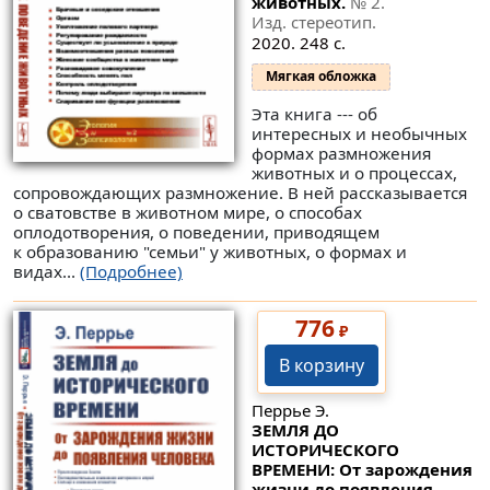
животных.
№ 2
.
Изд. стереотип.
2020. 248 с.
Мягкая обложка
Эта книга --- об
интересных и необычных
формах размножения
животных и о процессах,
сопровождающих размножение. В ней рассказывается
о сватовстве в животном мире, о способах
оплодотворения, о поведении, приводящем
к образованию "семьи" у животных, о формах и
видах...
(Подробнее)
776
₽
В корзину
Перрье Э.
ЗЕМЛЯ ДО
ИСТОРИЧЕСКОГО
ВРЕМЕНИ: От зарождения
жизни до появления