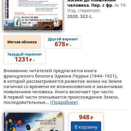
человека. Пер. с фр.
№ 19
.
Изд. стереотип.
2020. 322 с.
Другой вариант
Мягкая обложка
678
₽
››
Твердый переплет
1231
₽
››
Вниманию читателей предлагается книга
французского биолога Эдмона Перрье (1844–1921),
в которой рассматривается развитие жизни на Земле
начиная со времени ее возникновения и заканчивая
появлением человека. Книга включает три части.
В первой части описывается происхождение Земли,
последовательные...
(Подробнее)
948
₽
В корзину