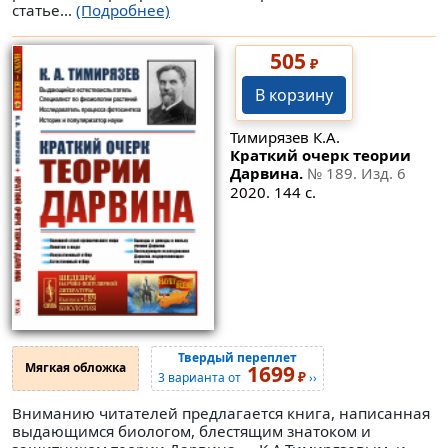
статье...
(Подробнее)
505
₽
В корзину
Тимирязев К.А.
Краткий очерк теории
Дарвина.
№ 189
. Изд. 6
2020. 144 с.
Твердый переплет
Мягкая обложка
1699
₽
3 варианта от
››
Вниманию читателей предлагается книга, написанная
выдающимся биологом, блестящим знатоком и