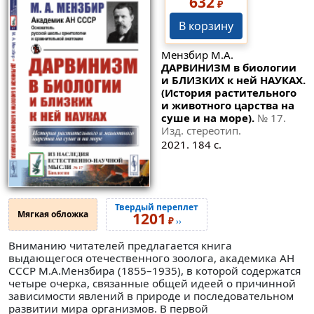
632
₽
В корзину
Мензбир М.А.
ДАРВИНИЗМ в биологии
и БЛИЗКИХ к ней НАУКАХ.
(История растительного
и животного царства на
суше и на море).
№ 17
.
Изд. стереотип.
2021. 184 с.
Твердый переплет
Мягкая обложка
1201
₽
››
Вниманию читателей предлагается книга
выдающегося отечественного зоолога, академика АН
СССР М.А.Мензбира (1855–1935), в которой содержатся
четыре очерка, связанные общей идеей о причинной
зависимости явлений в природе и последовательном
развитии мира организмов. В первой