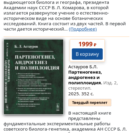
выдающегося биолога и географа, президента
Академии наук СССР В. Л. Комарова, в которой
излагается развернутое учение о естественно-
историческом виде на основе ботанических
исследований. Книга состоит из двух частей. В первой
части дается исторический...
(Подробнее)
1999
₽
В корзину
Астауров Б.Л.
Партеногенез,
андрогенез и
полиплоидия.
Изд. 2,
стереотип.
2025. 352 с.
Твердый переплет
В настоящей книге
представлены
фундаментальные экспериментальные работы
советского биолога-генетика, академика АН СССР Б. Л.