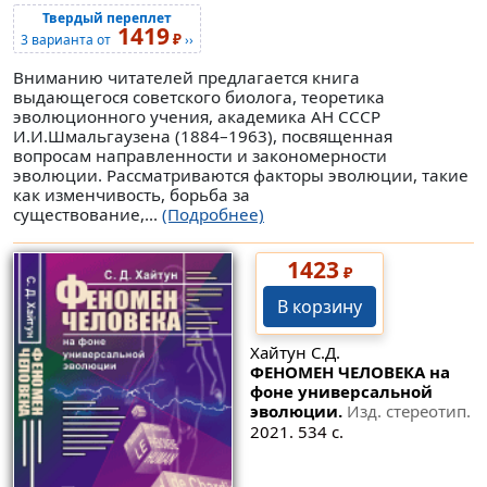
Твердый переплет
1419
₽
3 варианта от
››
Вниманию читателей предлагается книга
выдающегося советского биолога, теоретика
эволюционного учения, академика АН СССР
И.И.Шмальгаузена (1884–1963), посвященная
вопросам направленности и закономерности
эволюции. Рассматриваются факторы эволюции, такие
как изменчивость, борьба за
существование,...
(Подробнее)
1423
₽
В корзину
Хайтун С.Д.
ФЕНОМЕН ЧЕЛОВЕКА на
фоне универсальной
эволюции.
Изд. стереотип.
2021. 534 с.