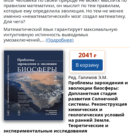
Мозг человека по своей природе не может мыслить по
правилам математики, он мыслит по тем правилам,
которые ему определила эволюция. Но тем не менее
именно «нематематический» мозг создал математику.
Для чего?
Математический язык гарантирует максимальную
интуитивную истинность выводимых
умозаключений,...
(Подробнее)
2041
₽
В корзину
Ред. Галимов Э.М.
Проблемы зарождения и
эволюции биосферы:
Допланетная стадия
развития Солнечной
системы. Реконструкция
химических и
геологических условий
на ранней Земле.
Теоретические и
экспериментальные исследования