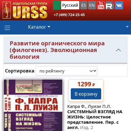
Русский
ES
EN
+7 (499) 724-25-45
Каталог
Развитие органического мира
(филогенез). Эволюционная
биология
Сортировка
1299
₽
В корзину
Капра Ф., Луизи П.Л.
СИСТЕМНЫЙ ВЗГЛЯД НА
ЖИЗНЬ: Целостное
представление. Пер. с
англ.
Изд. 2