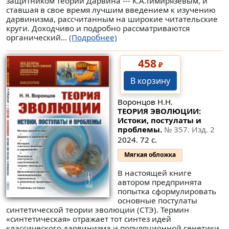
защитником теории Дарвина --- К.А.Тимирязевым, и
ставшая в свое время лучшим введением к изучению
дарвинизма, рассчитанным на широкие читательские
круги. Доходчиво и подробно рассматриваются
органический...
(Подробнее)
458
₽
В корзину
Воронцов Н.Н.
ТЕОРИЯ ЭВОЛЮЦИИ:
Истоки, постулаты и
проблемы.
№ 357
. Изд. 2
2024. 72 с.
Мягкая обложка
В настоящей книге
автором предпринята
попытка сформулировать
основные постулаты
синтетической теории эволюции (СТЭ). Термин
«синтетическая» отражает тот синтез идей
классического дарвинизма и популяционной генетики,